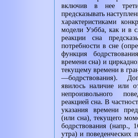
включив в нее трети
предсказывать наступлен
характеристиками конк
модели Уэбба, как и в 
реакции сна предсказ
потребности в сне (опр
функция бодрствовани
времени сна) и циркадно
текущему времени в гран
—бодрствования). До
явилось наличие или о
непроизвольного пов
реакцией сна. В частност
указания времени пре
(или сна), текущего мо
бодрствования (напр., 
утра) и поведенческих п