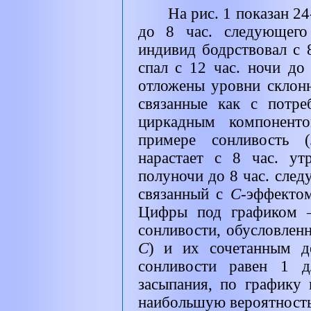
На рис. 1 показан 24
до 8 час. следующего 
индивид бодрствовал с 8
спал с 12 час. ночи до
отложены уровни склонн
связанные как с потре
циркадным компонент
примере сонливость (
нарастает с 8 час. у
полуночи до 8 час. след
связанный с
С
-эффектом
Цифры под графиком —
сонливости, обусловлен
С
) и их сочетанным д
сонливости равен 1 
засыпания, по графику 
наибольшую вероятность