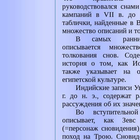
руководствовался снам
кампаний в
VII
в. до 
таблички, найденные в 
множество описаний и то
В самых ранних
описывается множест
толкования снов. Сод
история о том, как И
также указывает на 
египетской культуре.
Индийские записи У
г. до н. э., содержат 
рассуждения об их значе
Во вступительно
описывает, как Зев
(=персонаж сновидения)
поход на Трою. Сновид