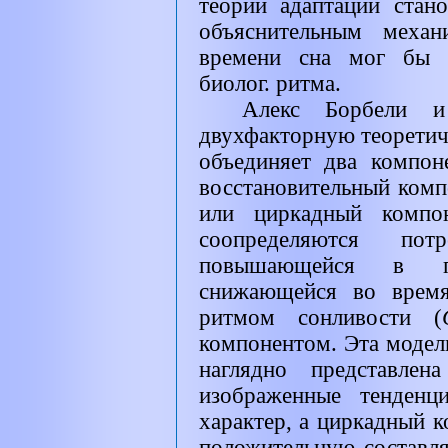
теории адаптации стан
объяснительным механ
времени сна мог бы б
биолог. ритма.
Алекс Борбели и
двухфакторную теоретич
объединяет два компон
восстановительный комп
или циркадный компон
соопределяются п
повышающейся в п
снижающейся во время
ритмом сонливости (
компонентом. Эта модел
наглядно представле
изображенные тенденц
характер, а циркадный к
положительную составл