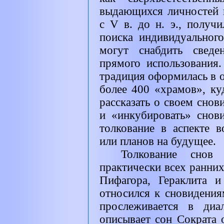
выдающихся личностей 
с
V
в. до н. э., получ
поиска индивидуальног
могут снабдить сведе
прямого использования
традиция оформилась в 
более 400 «храмов», ку
рассказать о своем снов
и «инкубировать» снови
толкование в аспекте 
или планов на будущее.
Толкование снов
практически всех ранних
Пифагора, Гераклита и
относился к сновидения
прослеживается в диа
описывает сон Сократа