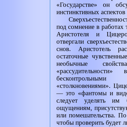
«Государстве» он обс
инстинктивных аспектов 
Сверхъестественнос
под сомнение в работах 
Аристотеля и Цицер
отвергали сверхъестес
снов. Аристотель рас
остаточные чувственны
необычные свойст
«рассудительност
бесконтрольными
«столкновениями». Цице
— это «фантомы и виде
следует уделять им 
ощущениям, присутству
или помешательства. По
чтобы проверить будет л