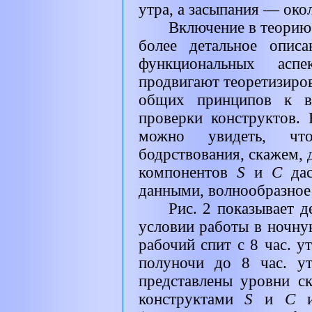
утра, а засыпания — окол
Включение в теорию 
более детальное опис
функциональных аспек
продвигают теоретизиро
общих принципов к во
проверки конструктов. 
можно увидеть, чт
бодрствования, скажем, 
компонентов
S
и
С
дас
данными, волнообразное
Рис. 2 показывает д
условии работы в ночну
рабочий спит с 8 час. ут
полуночи до 8 час. ут
представлены уровни ск
конструктами
S
и
С
и