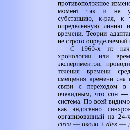
противоположное измене
момент так и не уд
субстанцию, к-рая, к
определенную линию и
времени. Теории адапт
не строго определяемый
С 1960-х гг. нач
хронологии или вре
экспериментов, прово
течения времени сред
смещения времени сна в
связи с переходом в 
очевидным, что сон — 
система. По всей видимо
как эндогенно синхро
организованный на 24-
circa
— около +
dies
— д