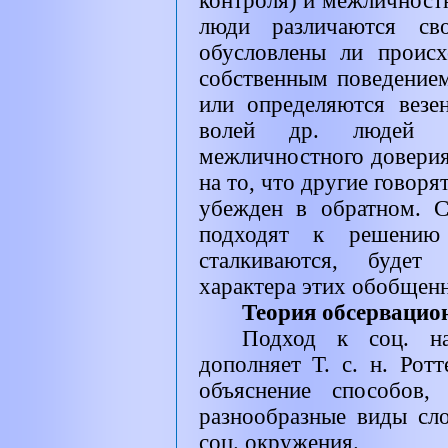
контроля) и межличностн
люди различаются св
обусловлены ли проис
собственным поведением
или определяются везе
волей др. людей (э
межличностного доверия
на то, что другие говорят
убежден в обратном. С
подходят к решению
сталкиваются, будет
характера этих обобщен
Теория обсервацио
Подход к соц. н
дополняет Т. с. н. Ротт
объяснение способов,
разнообразные виды сл
соц. окружения.