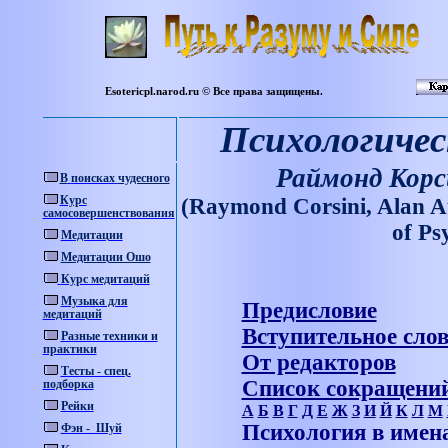
Esotericpl.narod.ru © Все права защищены.
Психологичес
Раймонд Корс
В
поисках
чудесного
Курс
(Raymond Corsini, Alan A
самосовершенствования
о
f Ps
Медитации
Медитации Ошо
Курс медитаций
Музыка для
Предисловие
медитаций
Вступительное сло
Разные техники и
практики
От редакторов
Тесты - спец.
Список сокращени
подборка
Рейки
А
Б
В
Г
Д
Е
Ж
З
И
Й
К
Л
М
Психология в имен
Фэн - Шуй