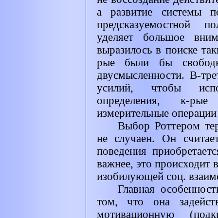
а развитие системы п
предсказуемостной по
уделяет большое вним
выразилось в поиске та
рые были бы свободн
двусмысленности. В-тре
усилий, чтобы испол
определения, к-рые
измерительные операции 
Выбор Роттером те
не случаен. Он считае
поведения приобретает
важнее, это происходит в
изобилующей соц. взаим
Главная особенност
том, что она задейст
мотивационную (подк