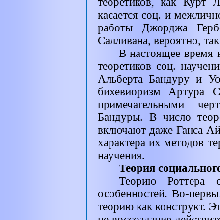
теоретиков, как Курт 
касается соц. и межличн
работы Джорджа Герб
Салливана, вероятно, та
В настоящее время 
теоретиков соц. научен
Альберта Бандуру и Уо
бихевиоризм Артура С
примечательными чер
Бандуры. В число теор
включают даже Ганса Ай
характера их методов т
научения.
Теория социальног
Теорию Роттера о
особенностей. Во-первых
теорию как конструкт. Эт
не воссоздание действит