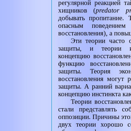
регулярной реакцией та
хищников (
predator pr
добывать пропитание. Т
опасным поведением
восстановления), а пов
Эти теории часто 
защиты, и теории и
концепцию восстановлен
функцию восстановлен
защиты. Теория эко
восстановления могут р
защиты. А ранний вариа
концепцию инстинкта как
Теории восстановле
стали представлять с
оппозиции. Причины этог
двух теории хорошо с