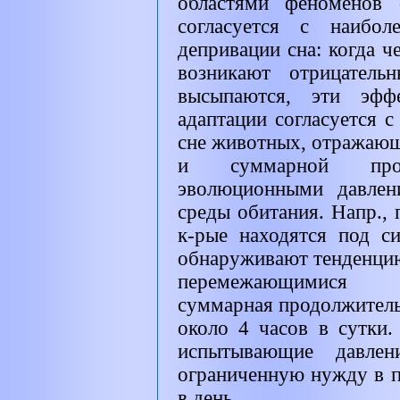
областями феноменов 
согласуется с наибол
депривации сна: когда ч
возникают отрицатель
высыпаются, эти эфф
адаптации согласуется 
сне животных, отражающ
и суммарной про
эволюционными давлен
среды обитания. Напр.,
к-рые находятся под с
обнаруживают тенденцию
перемежающимися 
суммарная продолжитель
около 4 часов в сутки.
испытывающие давле
ограниченную нужду в п
в день.