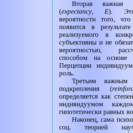
Вторая важная 
(
expectancy
, Е
)
.
Эт
вероятности того, что
появится в результате
реализуемого в конкр
субъективны и не обяза
вероятностью, расс
способом на основе п
Перцепции индивидуу
роль.
Третьим важным 
подкрепления (
reinfo
определяется как степе
индивидуумом каждо
гипотетически равных в
Наконец, сама психо
соц. теорией нау