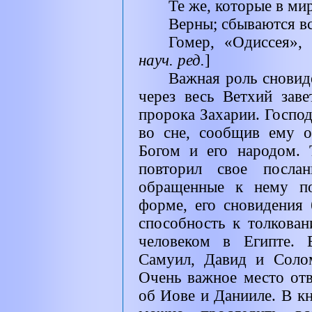
Те же, которые в ми
Верны; сбываются в
Гомер, «Одиссея»
науч. ред.
]
Важная роль сновид
через весь Ветхий зав
пророка Захарии. Госпо
во сне, сообщив ему о
Богом и его народом.
повторил свое посла
обращенные к нему по
форме, его сновидения
способность к толкова
человеком в Египте. 
Самуил, Давид и Соло
Очень важное место отв
об Иове и Данииле. В кн