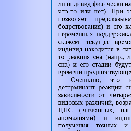
ли индивид физически ил
что-то или нет). При э
позволяет предсказыв
бодрствования) и его х
переменных поддержива
скажем, текущее врем
индивид находится в сит
то реакция сна (напр., 
сна) и его стадии буду
времени предшествующег
Очевидно, что 
детерминант реакции с
зависимости от четыре
видовых различий, возра
ЦНС (вызванных, нап
аномалиями) и индив
получения точных и 