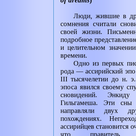
of dreams
)
Люди, жившие в др
сомнения считали снов
своей жизни. Письмен
подробное представлени
и целительном значени
времени.
Одно из первых пис
рода — ассирийский эпо
III
тысячелетии до н. э
эпоса явился своему сп
сновидений. Энкиду
Гильгамеша. Эти сны
направляли двух д
похождениях. Непрех
ассирийцев становится о
что правитель А