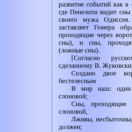
развитие событий как в 
где Пенелопа видит сны
своего мужа Одиссея.
заставляет Гомера об
проходящие через ворот
сны), и сны, проходя
(ложные сны).
[Согласно русск
сделанному В. Жуковским
Создано двое во
бестелесным
В мир наш: одни 
слоновой;
Сны, проходящие
слоновой,
Лживы, несбыточны,
должен;