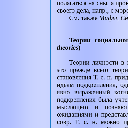
полагаться на сны, а про
своего дела, напр., с мор
См. также
Мифы, Сн
Теории социально
theories
)
Теории личности в 
это прежде всего тео
становления Т. с. н. при
идеям подкрепления, одн
явно выраженный когн
подкрепления была учт
мыслящего и познающ
ожиданиями и представ
совр. Т. с. н. можно п