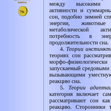
важно.
между высокими ур
активности и суммарн
сон, подобно зимней сп
энергии, животн
метаболической ак
потребность в эн
продолжительности сна.
4.
Теории инстинк
теориях сон рассматри
морфо-физиологически
запускаемый средовыми 
вызывающими уместную
реакцию сна.
5.
Теории адапт
категория включает са
рассматривают сон ка
реакцию. Сторонники 