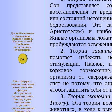
Сон представляет с
восстановления от вре
или состояний истощения
бодрствования. Это с
Аристотелем) и наибо
Доска бесплатных
объявлений.
Живые организмы ложатс
Каталог
сайтов.
Каталог
статей.
пробуждаются освеженн
Свободная
регистрация и
2.
Теории защи
публикация!
помогает избежать н
стимуляции. Павлов, н
корковое торможение
организма от сверхра
Наш форум –
спят не потому, что о
самый полезный
эзотерический
чтобы защитить себя от 
форум.
Интересно и
3.
Теория экономии
познавательно.
Зайди, задай
Theory
)
.
Эта теория воз
вопрос или
поделись
животных, в ходе к-рых
своим мнением!
Для нас всё