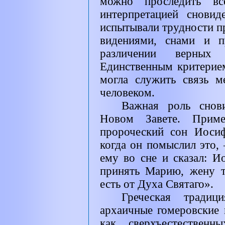
можно проследить вс
интерпретацией сновид
испытывали трудности п
видениями, снами и п
различении верных
Единственным критерие
могла служить связь 
человеком.
Важная роль снов
Новом Завете. Прим
пророческий сон Иоси
когда он помыслил это, 
ему во сне и сказал: И
принять Марию, жену 
есть от Духа Святаго».
Греческая традиц
архаичные гомеровские 
как сверхъестественн