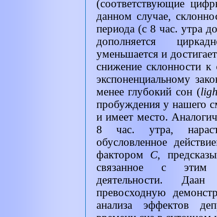
(соответствующие цифр
данном случае, склонно
периода (с 8 час. утра до
дополняется циркад
уменьшается и достигает
снижение склонности к 
экспоненциальному закон
менее глубокий сон (
lig
пробуждения у нашего с
и имеет место. Аналогич
8 час. утра, нарас
обусловленное действ
фактором
С
, предсказ
связанное с этим 
деятельности. Даа
превосходную демонс
анализа эффектов де