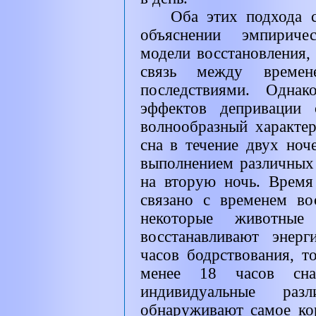
Оба этих подхода 
объяснении эмпиричес
модели восстановления,
связь между времен
последствиями. Однак
эффектов депривации 
волнообразный характе
сна в течение двух ноч
выполнением различных 
на вторую ночь. Врем
связано с временем во
некоторые животны
восстанавливают энер
часов бодрствования, т
менее 18 часов сна
индивидуальные ра
обнаруживают самое ко