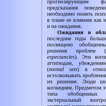
прогнозирующим ф
предсказания поведен
необходимо понять псих
в плане ее влияния как 
и на ожидания.
Ожидания в обл
последние годы больш
посвящено обобщенн
решения проблем 
expectancies
)
.
Эти когн
аттитюдам, убеждения
(
mental sets
)
в отно
истолковывать проблемн
их решение. Люди ши
когнициям. Предметом эти
типа обобщенных о
экстернальный контр