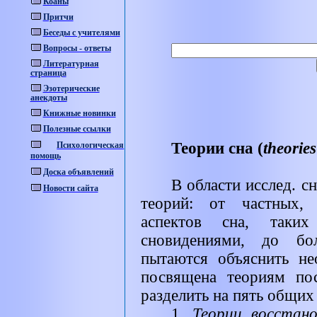
Коаны
Притчи
Беседы с учителями
Вопросы - ответы
Литературная
страница
Эзотерические
анекдоты
Книжные новинки
Полезные ссылки
Теории сна (
theories
Психологическая
помощь
Доска объявлений
В области исслед. с
Новости сайта
теорий: от частных, 
аспектов сна, так
сновидениями, до бо
пытаются объяснить не
посвящена теориям по
разделить на пять общих 
1.
Теории восстан