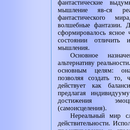
фантастические выдум
мышление яв-ся реа
фантастического ми
волшебные фантазии. 
сформировалось ясное 
состоянии отличить 
мышления.
Основное назна
альтернативу реальности
основным целям: она
позволяя создать то, 
действует как баланс
предлагая индивидуум
достижения эмоци
(самоисцеления).
Нереальный мир 
действительности. Испо