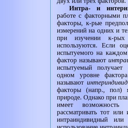
двух или трех факторов.
Интра- и интер
работе с факторными п
факторы, к-рые предпо
измерений на одних и т
при изучении к-рых
используются. Если о
испытуемого на каждом
фактор называют
интра
испытуемый получает 
одном уровне фактора
называют
интериндиви
факторы (напр., пол)
природе. Однако при пла
имеет возможность
рассматривать тот или
интраиндивидный или 
использование интраинд