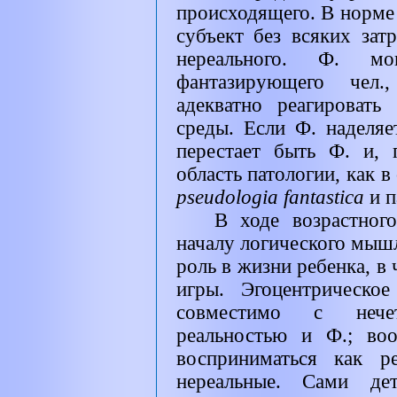
происходящего. В норме
субъект без всяких зат
нереального. Ф. мо
фантазирующего чел.
адекватно реагироват
среды. Если Ф. наделяе
перестает быть Ф. и, 
область патологии, как в
pseudologia fantastica
и 
В ходе возрастног
началу логического мышл
роль в жизни ребенка, в
игры. Эгоцентрическо
совместимо с нече
реальностью и Ф.; во
восприниматься как 
нереальные. Сами де