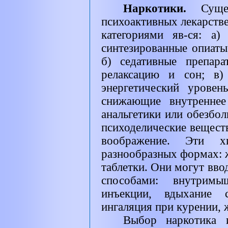
Наркотики.
Сущ
психоактивных лекарств
категориями яв-ся: а
синтезированные опиаты
б) седативные препар
релаксацию и сон; в)
энергетический уровен
снижающие внутреннее
анальгетики или обезбо
психоделические вещест
воображение. Эти 
разнообразных формах: 
таблетки. Они могут вво
способами: внутримы
инъекции, вдыхание 
ингаляция при курении, 
Выбор наркотика 