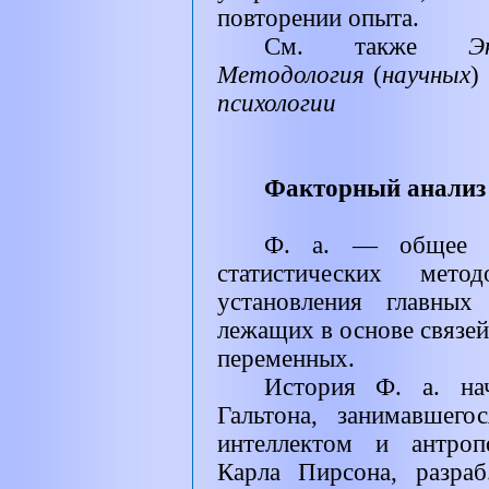
повторении опыта.
См. также
Э
Методология
(
научных
)
психологии
Факторный анализ 
Ф. а. — общее н
статистических мето
установления главны
лежащих в основе связе
переменных.
История Ф. а. на
Гальтона, занимавшег
интеллектом и антроп
Карла Пирсона, разраб