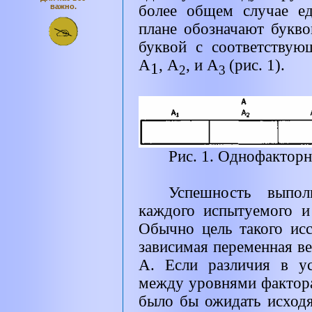
важно.
более общем случае е
плане обозначают букв
буквой с соответству
A
, А
, и А
(рис. 1).
1
2
3
Рис. 1. Однофакторн
Успешность выпол
каждого испытуемого и
Обычно цель такого исс
зависимая переменная ве
А. Если различия в у
между уровнями фактор
было бы ожидать исходя