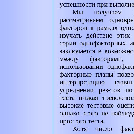
успешности при выполнен
Мы получаем р
рассматриваем одновр
факторов в рамках одно
изучать действие этих
серии однофакторных и
заключается в возможно
между факторами, 
использовании однофак
факторные планы позво
интерпретацию глав
усреднении рез-тов п
теста низкая тревожнос
высокие тестовые оценк
однако этого не наблюд
простого теста.
Хотя число фак