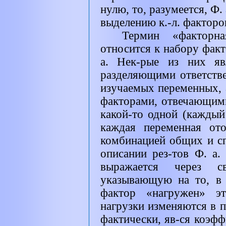
нулю, то, разумеется, Ф.
выделению к.-л. факторо
Термин «факторн
относится к набору факт
а. Нек-рые из них яв
разделяющими ответстве
изучаемых переменных,
факторами, отвечающими
какой-то одной (каждый
каждая переменная от
комбинацией общих и с
описании рез-тов Ф. а.
выражается через с
указывающую на то, в 
фактор «нагружен» эт
нагрузки изменяются в пр
фактически, яв-ся коэф