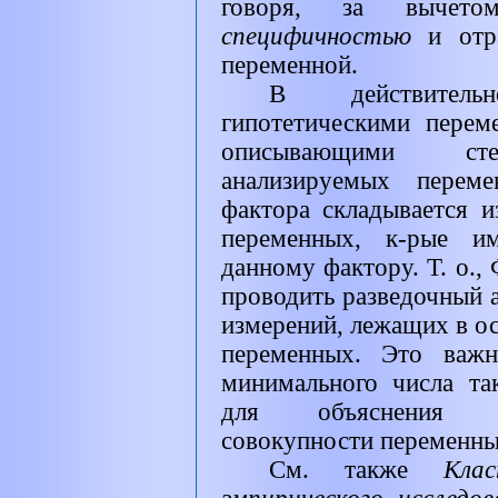
говоря, за вычетом
специфичностью
и отр
переменной.
В действитель
гипотетическими перем
описывающими степ
анализируемых переме
фактора складывается 
переменных, к-рые и
данному фактору. Т. о., 
проводить разведочный а
измерений, лежащих в о
переменных. Это важн
минимального числа та
для объяснения и
совокупности переменны
См. также
Кла