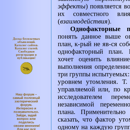
эффекты
)
появляется в
их совместного вли
(
взаимодействия
)
.
Однофакторные 
понять данное выше оп
Доска бесплатных
объявлений.
план, к-рый не яв-ся со
Каталог
сайтов.
Каталог
статей.
однофакторный план. 
Свободная
регистрация и
хочет оценить влияни
публикация!
выполнения определенно
три группы испытуемых:
уровнем утомления. Т.
управляемой или, по к
Наш форум –
исследователем пере
самый полезный
эзотерический
независимой переме
форум.
Интересно и
плана. Применительн
познавательно.
Зайди, задай
сказать, что фактор ут
вопрос или
поделись
одному на каждую групп
своим мнением!
Для нас всё