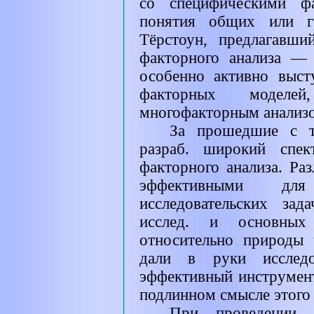
со специфическими фа
понятия общих или г
Тёрстоун, предлагавш
факторного анализа — 
особенно активно выс
факторных модел
многофакторным анализ
За прошедшие с т
разраб. широкий спек
факторного анализа. Ра
эффективными дл
исследовательских за
исслед. и основных 
относительно природы 
дали в руки исслед
эффективный инструмент
подлинном смысле этого 
При проведении 