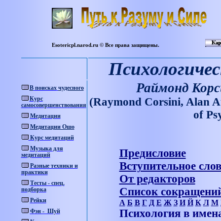
Esotericpl.narod.ru © Все права защищены.
Психологичес
Раймонд Корс
В
поисках
чудесного
Курс
(Raymond Corsini, Alan A
самосовершенствования
о
f Ps
Медитации
Медитации Ошо
Курс медитаций
Музыка для
Предисловие
медитаций
Вступительное сло
Разные техники и
практики
От редакторов
Тесты - спец.
Список сокращени
подборка
Рейки
А
Б
В
Г
Д
Е
Ж
З
И
Й
К
Л
М
Психология в имен
Фэн - Шуй