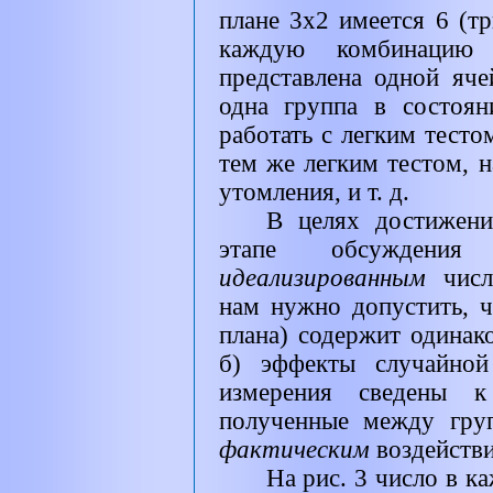
плане 3x2 имеется 6 (тр
каждую комбинацию 
представлена одной яче
одна группа в состоян
работать с легким тестом
тем же легким тестом, н
утомления, и т. д.
В целях достижени
этапе обсуждения 
идеализированным
чис
нам нужно допустить, ч
плана) содержит одинак
б) эффекты случайной
измерения сведены 
полученные между гру
фактическим
воздейств
На рис. 3 число в к