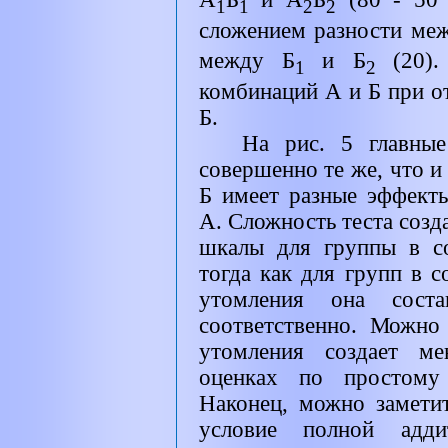
1
1
2
2
сложением разности ме
между Б
и Б
(20)
1
2
комбинаций А и Б при о
Б.
На рис. 5 главны
совершенно те же, что и 
Б имеет разные эффект
А. Сложность теста созда
шкалы для группы в со
тогда как для групп в с
утомления она сост
соответственно. Можно
утомления создает м
оценках по простому
Наконец, можно заметит
условие полной адди