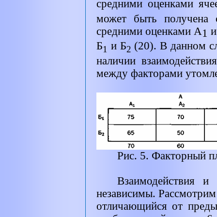
средними оценками яч
может быть получена 
средними оценками
A
и
1
Б
и Б
(20). В данном с
1
2
наличии взаимодействи
между факторами утомле
Рис. 5. Факторный п
Взаимодействия и 
независимы. Рассмотрим 
отличающийся от преды