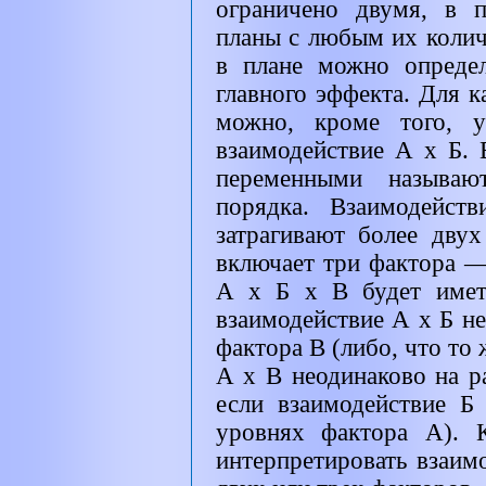
ограничено двумя, в 
планы с любым их колич
в плане можно определ
главного эффекта. Для 
можно, кроме того, у
взаимодействие А х Б.
переменными называют
порядка. Взаимодейст
затрагивают более двух
включает три фактора —
А х Б х В будет имет
взаимодействие А х Б н
фактора В (либо, что то 
А х В неодинаково на р
если взаимодействие Б
уровнях фактора А). 
интерпретировать взаим