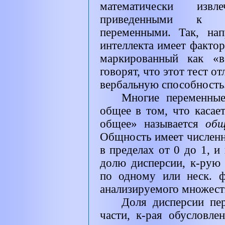
математически изв
приведенными к ст
переменными. Так, нап
интеллекта имеет фактор
маркированный как «в
говорят, что этот тест о
вербальную способность
Многие переменны
общее в том, что касае
общее» называется
об
Общность имеет числен
в пределах от 0 до 1, и
долю дисперсии, к-рую 
по одному или неск. 
анализируемого множест
Доля дисперсии пе
части, к-рая обусловл