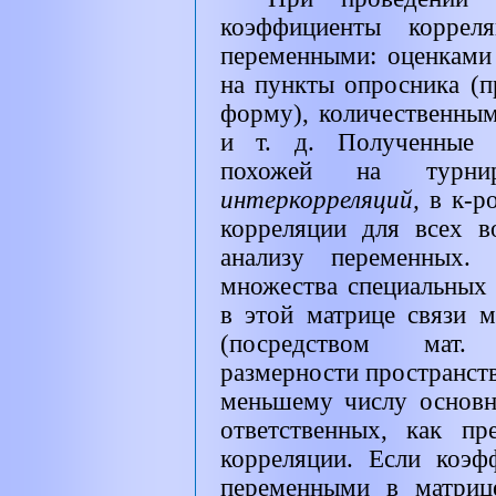
коэффициенты коррел
переменными: оценками 
на пункты опросника (
форму), количественны
и т. д. Полученные 
похожей на турн
интеркорреляций,
в к-р
корреляции для всех 
анализу переменных.
множества специальных 
в этой матрице связи 
(посредством мат.
размерности пространст
меньшему числу основн
ответственных, как пр
корреляции. Если коэ
переменными в матриц