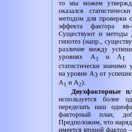
то мы можем утвержда
оказался статистическ
методом для проверки 
эффекта фактора я
Существуют и методы 
гипотез (напр., существ
различие между успеш
уровнях А
и
A
и
1
3
статистически значимо 
на уровне
A
от успешно
3
А
и А
).
1
2
Двухфакторные 
используется более 
переделать наш одноф
факторный план, до
Предположим, что наряд
имеется второй фактор 