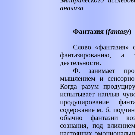
эмпирического исследо
анализа
Фантазия (
fantasy
)
Слово «фантазия» о
фантазированию, а
деятельности.
Ф. занимает про
мышлением и сенсорно
Когда разум продуцир
испытывает наплыв чув
продуцирование фан
содержание м. б. подчи
обычно фантазии во
сознания, под влияни
настоящих эмоциональн