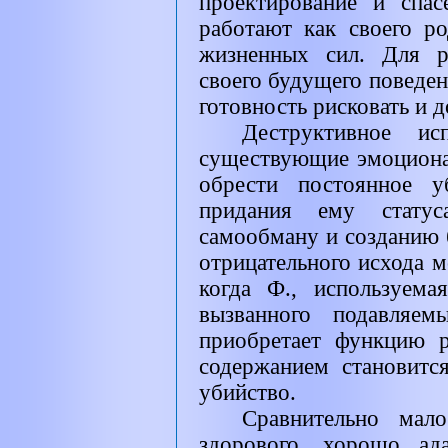
проектирование и спа
работают как своего р
жизненных сил. Для р
своего будущего поведе
готовность рисковать и д
Деструктивное ис
существующие эмоциона
обрести постоянное 
придания ему статус
самообману и созданию 
отрицательного исхода м
когда Ф., используем
вызванного подавляем
приобретает функцию р
содержанием становитс
убийство.
Сравнительно ма
здорового, хорошо ад