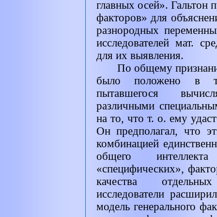
главных осей». Гальтон 
факторов» для объяснен
разнородных переменны
исследователей мат. ср
для их выявления.
По общему признанию
было положено в тр
пытавшегося вычис
различными специальны
на то, что т. о. ему уда
Он предполагал, что э
комбинацией единственн
общего интеллек
«специфических», факт
качества отдельны
исследователи расшир
модель генерального фа