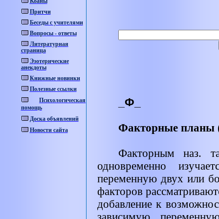
Коаны
Притчи
Беседы с учителями
Вопросы - ответы
Литературная
страница
Эзотерические
анекдоты
Книжные новинки
Полезные ссылки
_Ф_
Психологическая
помощь
Доска объявлений
Факторные планы
Новости сайта
Факторным наз. та
одновременно изучае
переменную двух или бол
факторов рассматриваютс
добавление к возможнос
зависимую переменну