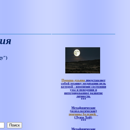
дия
gy")
Прекша-дхьяна
представляет
собой технику медитации цель
которой - изменение состояния
ума и поведения и
интегрированное развитие
личности.
***
Метафизические
(психологические)
причины болезней.
(Луиза Хей)
.
***
Метафизические