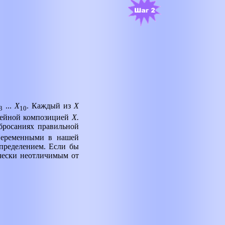
...
Х
. Каждый из
X
3
10
нейной композицией
X
.
бросаниях правильной
 переменными в нашей
пределением. Если бы
ически неотличимым от