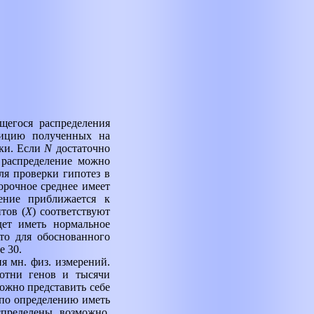
ющегося распределения
зицию полученных на
ки. Если
N
достаточно
 распределение можно
ля проверки гипотез в
орочное среднее имеет
ление приближается к
тов (
X
) соответствуют
дет иметь нормальное
 то для обоснованного
е 30.
я мн. физ. измерений.
сотни генов и тысячи
можно представить себе
 по определению иметь
спределены, возможно,