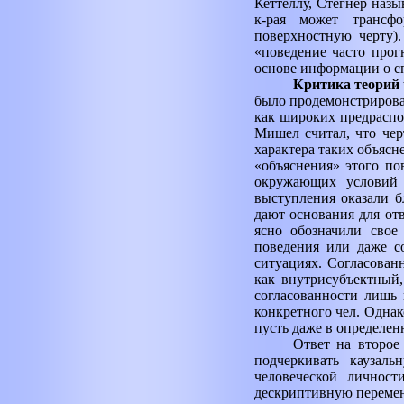
Кеттеллу, Стегнер назы
к-рая может трансфо
поверхностную черту).
«поведение часто прог
основе информации о с
Критика теорий 
было продемонстрирова
как широких предраспо
Мишел считал, что чер
характера таких объясне
«объяснения» этого по
окружающих условий 
выступления оказали б
дают основания для от
ясно обозначили свое
поведения или даже с
ситуациях. Согласован
как внутрисубъектный,
согласованности лишь
конкретного чел. Однак
пусть даже в определен
Ответ на второе
подчеркивать каузаль
человеческой личност
дескриптивную перемен