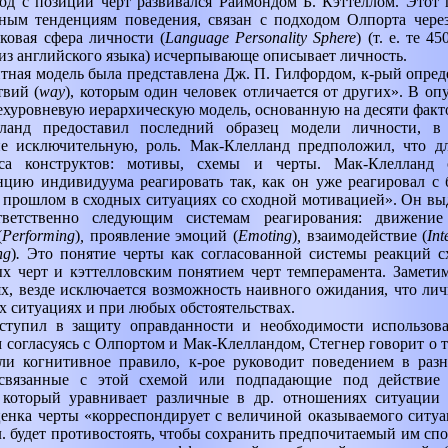
од с позиции черт развивался Раймондом Б. Кэттеллом. Этот 
ьным тенденциям поведения, связан с подходом Олпорта чере
ковая сфера личности (
Language Personality Sphere
)
(т. е. те 4
з английского языка) исчерпывающе описывает личность.
тная модель была представлена Дж. П. Гилфордом, к-рый опред
твий (
way
),
которым один человек отличается от других». В опу
ехуровневую иерархическую модель, основанную на десяти факто
ланд предоставил последний образец модели личности, в
не исключительную, роль. Мак-Клелланд предположил, что д
са конструктов: мотивы, схемы и черты. Мак-Клелланд 
нцию индивидуума реагировать так, как он уже реагировал с
 прошлом в сходных ситуациях со сходной мотивацией». Он выд
тветственно следующим системам реагирования: движение
(
Performing
)
,
проявление эмоций (
Emoting
)
,
взаимодействие (
Int
ng
)
.
Это понятие черты как согласованной системы реакций с
х черт и кэттелловским понятием черт темперамента. Заметим
х, везде исключается возможность наивного ожидания, что личн
х ситуациях и при любых обстоятельствах.
ступил в защиту оправданности и необходимости использова
согласуясь с Олпортом и Мак-Клелландом, Стегнер говорит о то
ли когнитивное правило, к-рое руководит поведением в разн
вязанные с этой схемой или подпадающие под действие эт
 который уравнивает различные в др. отношениях ситуации
оценка черты «корреспондирует с величиной оказываемого ситуа
 будет противостоять, чтобы сохранить предпочитаемый им спо