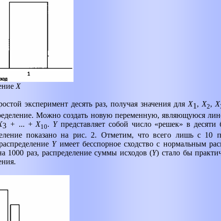
ление
X
остой эксперимент десять раз, получая значения для
X
,
Х
,
Х
1
2
пределение. Можно создать новую переменную, являющуюся ли
X
+
... +
Х
.
Y
представляет собой число «решек» в десяти 
3
10
деление показано на рис. 2. Отметим, что всего лишь с 10
распределение
Y
имеет бесспорное сходство с нормальным рас
а 1000 раз, распределение суммы исходов (
Y
) стало бы практ
ения.