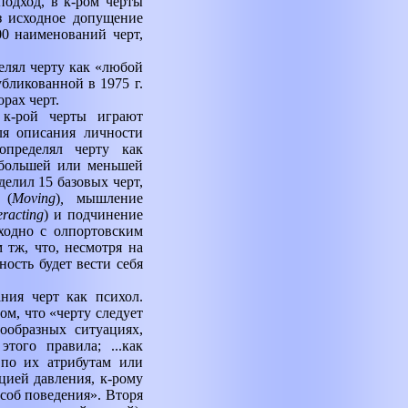
подход, в к-ром черты
з исходное допущение
500 наименований черт,
елял черту как «любой
бликованной в 1975 г.
рах черт.
 к-рой черты играют
ля описания личности
определял черту как
 большей или меньшей
елил 15 базовых черт,
 (
Moving
)
,
мышление
eracting
)
и подчинение
ходно с олпортовским
 тж, что, несмотря на
ость будет вести себя
ния черт как психол.
м, что «черту следует
ообразных ситуациях,
ого правила; ...как
 по их атрибутам или
цией давления, к-рому
соб поведения». Вторя