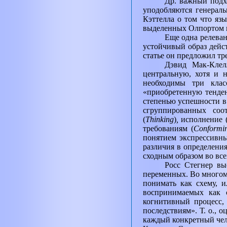
Др. важный подх
уподобляются генерал
Кэттелла о том что язы
выделенных Олпортом и
Еще одна релеван
устойчивый образ дейс
статье он предложил тр
Дэвид Мак-Клел
центральную, хотя и 
необходимы три клас
«приобретенную тенде
степенью успешности в
сгруппированных соо
(
Thinking
)
,
исполнение 
требованиям (
Conformi
понятием экспрессивны
различия в определения
сходным образом во все
Росс Стегнер вы
переменных. Во многом 
понимать как схему, и
воспринимаемых как с
когнитивный процесс,
последствиям». Т. о., 
каждый конкретный чел.