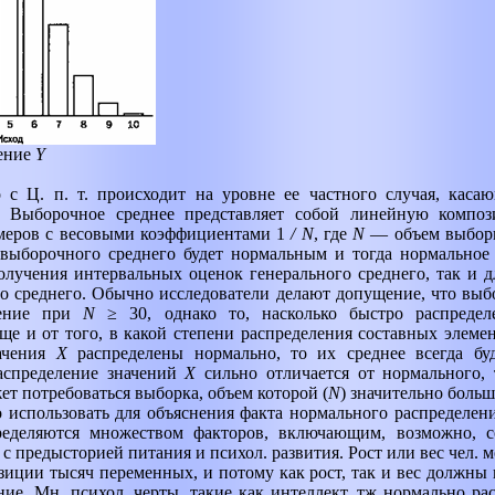
ление
Y
о с Ц. п. т. происходит на уровне ее частного случая, каса
. Выборочное среднее представляет собой линейную компо
амеров с весовыми коэффициентами 1
/
N
,
где
N
— объем выбор
 выборочного среднего будет нормальным и тогда нормальное
олучения интервальных оценок генерального среднего, так и д
 среднего. Обычно исследователи делают допущение, что выб
ление при
N
≥ 30, однако то, насколько быстро распреде
ще и от того, в какой степени распределения составных элемен
начения
X
распределены нормально, то их среднее всегда бу
распределение значений
X
сильно отличается от нормального,
ет потребоваться выборка, объем которой (
N
)
значительно больш
о использовать для объяснения факта нормального распределени
ределяются множеством факторов, включающим, возможно, 
с предысторией питания и психол. развития. Рост или вес чел. 
зиции тысяч переменных, и потому как рост, так и вес должны
ие. Мн. психол. черты, такие как интеллект, тж нормально ра