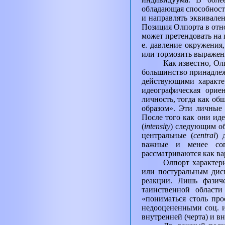
обладающая способност
и направлять эквивале
Позиция Олпорта в отно
может претендовать на 
е. давление окружения
или тормозить выражени
Как известно, Ол
большинство принадлеж
действующими характе
идеографическая орие
личность, тогда как об
образом». Эти личные
После того как они ид
(
intensity
)
следующим обр
центральные (
central
)
важные и менее сог
рассматриваются как в
Олпорт характер
или постуральным дис
реакции. Лишь фазич
таинственной области
«пониматься столь про
недооцененными соц. и
внутренней (черта) и в