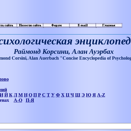
сихологическая энциклопе
Раймонд Корсини, Алан Ауэрбах
mond Corsini, Alan Auerbach "Concise Encyclopedia
о
f Psycholo
лово
ний
И
Й
К
Л
М
Н
О
П
Р
С
Т
У
Ф
Х
Ц
Ч
Ш
Э
Ю
Я
A-Z
менах
А-О
П-Я