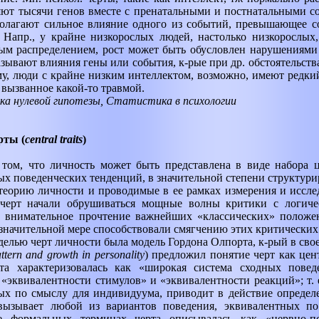
яют тысячи генов вместе с пренатальными и постнатальными 
полагают сильное влияние одного из событий, превышающее с
Напр., у крайне низкорослых людей, настолько низкорослых,
ным распределением, рост может быть обусловлен нарушениям
казывают влияния гены или события, к-рые при др. обстоятельств
у, люди с крайне низким интеллектом, возможно, имеют редки
вызванное какой-то травмой.
ка нулевой гипотезы, Статистика в психологии
рты (
central traits
)
 том, что личность может быть представлена в виде набора ц
ых поведенческих тенденций, в значительной степени структур
еорию личности и проводимые в ее рамках измерения и иссле
черт начали обрушиваться мощные волны критики с логиче
ее внимательное прочтение важнейших «классических» положе
значительной мере способствовали смягчению этих критических
елью черт личности была модель Гордона Олпорта, к-рый в свое
ttern and growth in personality
)
предложил понятие черт как цен
та характеризовалась как «широкая система сходных повед
«эквивалентности стимулов» и «эквивалентности реакций»; т. 
ых по смыслу для индивидуума, приводит в действие определ
 вызывает любой из вариантов поведения, эквивалентных п
 формальных терминах черта описывалась как «нервно-пси