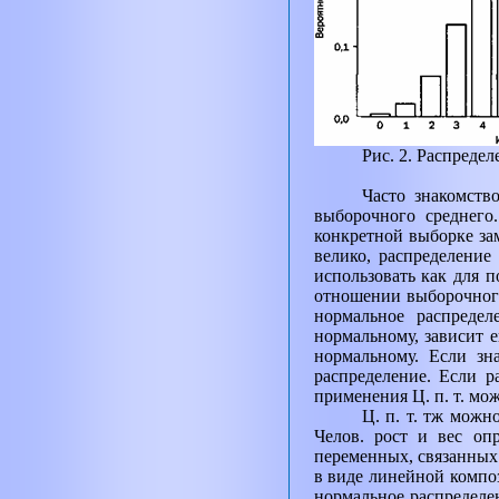
Рис. 2. Распреде
Часто знакомств
выборочного среднего
конкретной выборке з
велико, распределение
использовать как для п
отношении выборочного
нормальное распреде
нормальному, зависит е
нормальному. Если з
распределение. Если 
применения Ц. п. т. мож
Ц. п. т. тж можн
Челов. рост и вес оп
переменных, связанных 
в виде линейной компо
нормальное распределен