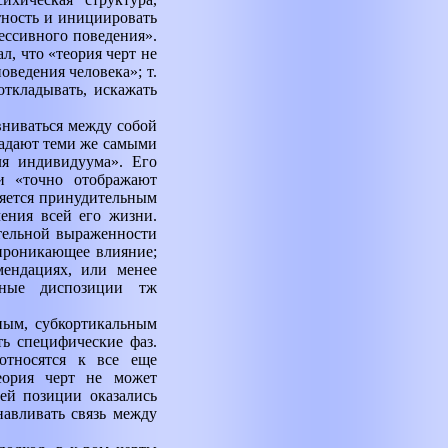
ность и инициировать
ессивного поведения».
, что «теория черт не
оведения человека»; т.
откладывать, искажать
вниваться между собой
ладают теми же самыми
ля индивидуума». Его
и «точно отображают
няется принудительным
ения всей его жизни.
ительной выраженности
епроникающее влияние;
мендациях, или менее
чные диспозиции тж
ным, субкортикальным
ь специфические фаз.
относятся к все еще
еория черт не может
ней позиции оказались
навливать связь между