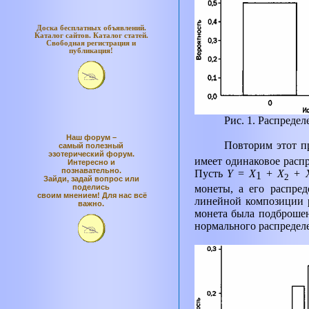
Доска бесплатных объявлений.
Каталог
сайтов. Каталог
статей.
Свободная регистрация и
публикация!
Рис. 1. Распреде
Наш форум –
Повторим этот пр
самый полезный
эзотерический форум.
имеет одинаковое рас
Интересно и
познавательно.
Пусть
Y
=
X
+
Х
+
1
2
Зайди, задай вопрос или
монеты, а его распре
поделись
своим мнением! Для нас всё
линейной композиции 
важно.
монета была подброшен
нормального распредел