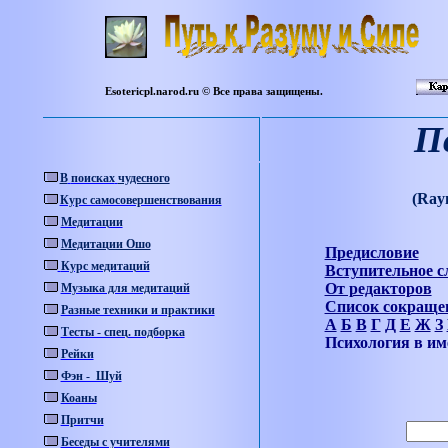
Esotericpl.narod.ru © Все права защищены.
П
В
поисках
чудесного
(Ray
Курс самосовершенствования
Медитации
Медитации Ошо
Предисловие
Курс медитаций
Вступительное с
От редакторов
Музыка для медитаций
Список сокраще
Разные техники и практики
А
Б
В
Г
Д
Е
Ж
З
Тесты - спец. подборка
Психология в и
Рейки
Фэн - Шуй
Коаны
Притчи
Беседы с учителями