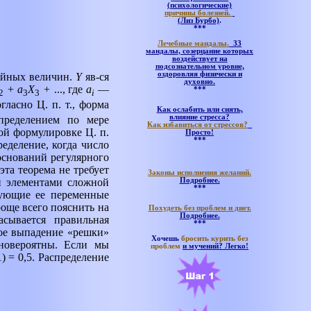
(психологические)
причины болезней.
(Лиз Бурбо)
.
***
Лечебные мандалы.
33
мандалы, созерцание которых
воздействует на
подсознательном уровне,
оздоровляя физически и
чайных величин.
Y
яв-ся
духовно.
+ а
Х
+
..., где
a
—
***
2
3
3
i
огласно Ц. п. т., форма
Как ослабить или снять,
влияние стресса?
пределением по мере
Как избавиться от стрессов?
ой формулировке Ц. п.
Просто!
***
еделение, когда число
 оснований регулярного
та теорема не требует
Законы исполнения желаний.
Подробнее.
и элементами сложной
***
зующие ее переменные
още всего пояснить на
Похудеть без проблем и диет.
Подробнее.
сывается правильная
***
ное выпадение «решки»
Хочешь
бросить курить без
новероятны. Если мы
проблем
и мучений?
Легко!
1) = 0,5. Распределение