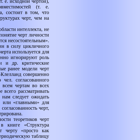
. е. исходной чертой),
вместимостей (т. е.
, состоит в том, что
руктурах черт, чем на
бласти интеллекта, не
понятие черт личности
тся несостоятельным».
чин в силу цикличного
черта используется для
енно игнорируют роль
и и др. критические
ные ранее модели черт
к-Клелланд совершенно
 чел. согласованного
 всем чертам во всех
е всего рассматривать
, нам следует ожидать
» или «главными» для
 согласованность черт,
трирована.
ности теоретиков черт
 в книге «Структура
ет черту «просто как
периодическую таблицу