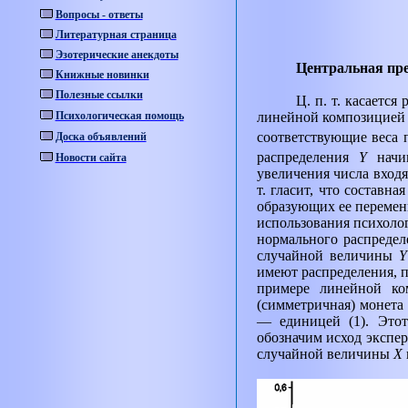
Вопросы - ответы
Литературная страница
Эзотерические анекдоты
Центральная пре
Книжные новинки
Полезные ссылки
Ц. п. т. касаетс
Психологическая помощь
линейной композицией
соответствующие веса 
Доска объявлений
распределения
Y
начин
Новости сайта
увеличения числа вход
т. гласит, что составн
образующих ее переменн
использования психолог
нормального распреде
случайной величины
Y
имеют распределения, 
примере линейной ко
(симметричная) монета 
— единицей (1). Этот
обозначим исход экспе
случайной величины
X