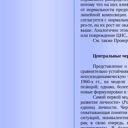
потому что на них вли
от нормальности пред
линейной композиции. 
согласуется с нормаль
рез-те, на их рост не о
выше. Аналогично этом
или повреждение ЦНС, 
См. также
Провер
Центральные че
Представление о
сравнительно устойчив
непсиходинамическую т
1960-х гг.,
на модели 
позиций; однако, бол
новые формулировки в 
Самой первой мод
развитие личности» (
Pa
единиц личности. Чер
охватывающая понятия 
ситуаций, эквивалентн
рая, в свою очередь,
индивидуума. В более