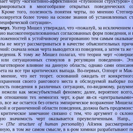
вает черту «когнитивно-аффективной «глубинной структурой» (т
рмироваться в многообразие открытых поведенческих со
 Кроме того, полезность понятия черты, по мнению Стегнера
нозируется более точно на основе знания об установленных ст
пецифической ситуации».
черт.
Уолтер Мишел утверждал, что «пожалуй, за исключением о
но высокогенерализованных согласованных форм поведения, и 
ложенностей к устойчивому реагированию тем самым оказывае
ты не могут рассматриваться в качестве объяснительных при
ний: сначала некая черта выводится из поведения, а затем та же 
ведения. К тому же Мишел полагал, что теории черт «соверш
или ситуационных стимулов в регуляции поведения». Эт
лаготворное влияние на данную область; однако сами описан
вета на все три критических выпада. Во-первых, Олпорт и Ма
 мнение, что нет теорет. оснований ожидать от конкретного
охранения своего рангового места в обследуемой выборке по
ность поведения в различных ситуациях, по-видимому, разумне
 нежели как межсубъектный феномен; далее, вероятнее всего
 в отношении тех немногих черт, к-рые яв-ся «центральными
о, все же остается без ответа эмпирическое возражение Мишела:
ной и ограниченной области поведения, должна быть продемонс
 критическое замечание связано с тем, что аргумент о склон
ную значимость черт оказывается преувеличенным. Напр.,
и» (
The structure of human personality
)
Айзенк рассматрива
ную, в том же самом смысле, в к-ром химики разрабатывают 