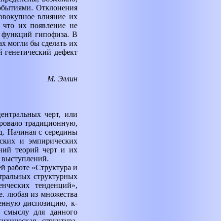
событиями. Отклонения
овокупное влияние их
 что их появление не
и функций гипофиза. В
ах могли бы сделать их
й генетический дефект
М. Эллин
ентральных черт, или
ировало традиционную,
д. Начиная с середины
ских и эмпирических
ний теорий черт и их
 выступлений.
й работе «Структура и
тральных структурных
енческих тенденций»,
е. любая из множества
енную диспозицию, к-
о смыслу для данного
хическая структура,