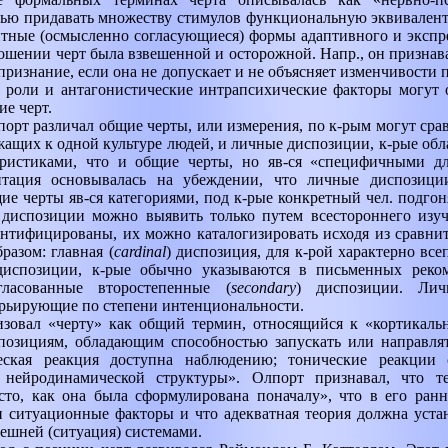
ью придавать множеству стимулов функциональную эквивалент
нтные (осмысленно согласующиеся) формы адаптивного и экспр
шении черт была взвешенной и осторожной. Напр., он признавал
признание, если она не допускает и не объясняет изменчивости п
, роли и антагонистические интрапсихические факторы могут 
е черт.
порт различал общие черты, или измерения, по к-рым могут сра
ащих к одной культуре людей, и личные диспозиции, к-рые об
ристиками, что и общие черты, но яв-ся «специфичными д
нтация основывалась на убеждении, что личные диспозици
щие черты яв-ся категориями, под к-рые конкретный чел. подго
 диспозиции можно выявить только путем всестороннего изуч
ентифицированы, их можно каталогизировать исходя из сравн
азом: главная (
cardinal
)
диспозиция, для к-рой характерно вс
диспозиции, к-рые обычно указываются в письменных реко
ласованные второстепенные (
secondary
)
диспозиции. Ли
арьирующие по степени интенциональности.
изовал «черту» как общий термин, относящийся к «кортикаль
позициям, обладающим способностью запускать или направлят
еская реакция доступна наблюдению; тонические реакции 
 нейродинамической структуры». Олпорт признавал, что т
сто, как она была сформулирована поначалу», что в его ран
 ситуационные факторы и что адекватная теория должна уста
нешней (ситуация) системами.