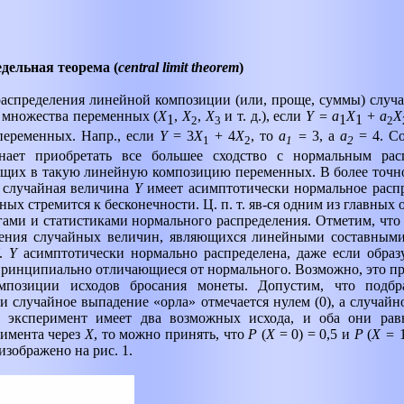
дельная теорема (
central limit theorem
)
я распределения линейной композиции (или, проще, суммы) слу
 множества переменных (
X
,
Х
,
Х
и т. д.), если
Y
=
a
Х
+
а
Х
1
1
1
2
3
2
переменных. Напр., если
Y
= 3
Х
+ 4
Х
,
то
а
=
3, а
а
= 4. С
1
2
1
2
ает приобретать все большее сходство с нормальным рас
ящих в такую линейную композицию переменных. В более точн
ая случайная величина
Y
имеет асимптотически нормальное распр
ых стремится к бесконечности. Ц. п. т. яв-ся одним из главных
ами и статистиками нормального распределения. Отметим, что э
ления случайных величин, являющихся линейными составным
.
Y
асимптотически нормально распределена, даже если обра
принципиально отличающиеся от нормального. Возможно, это пр
мпозиции исходов бросания монеты. Допустим, что подбра
и случайное выпадение «орла» отмечается нулем (0), а случай
 эксперимент имеет два возможных исхода, и оба они рав
римента через
X
,
то можно принять, что
Р
(
X
= 0) = 0,5 и
Р
(
X
=
изображено на рис. 1.