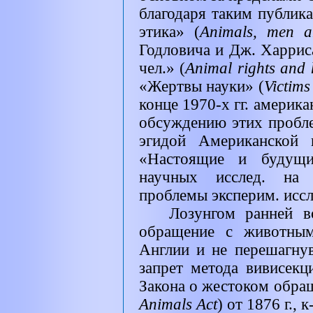
благодаря таким публик
этика» (
Animals
,
men a
Годловича и Дж. Харрис
чел.» (
Animal rights and
«Жертвы науки» (
Victims
конце 1970-х гг. америка
обсуждению этих пробл
эгидой Американской 
«Настоящие и будущи
научных исслед. на
проблемы эксперим. иссл
Лозунгом ранней в
обращение с животны
Англии и не перешагну
запрет метода вивисекц
Закона о жестоком обра
Animals Act
)
от 1876 г.,