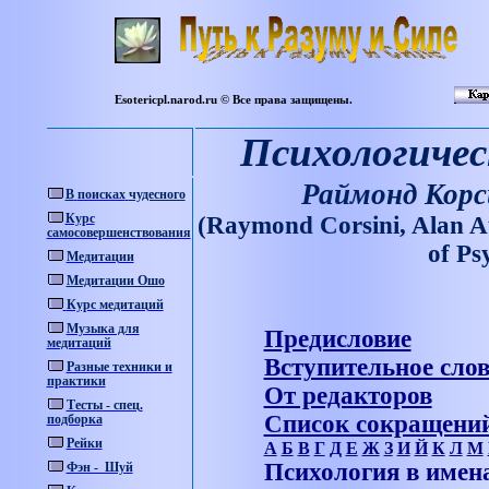
Esotericpl.narod.ru © Все права защищены.
Психологичес
Раймонд Корс
В
поисках
чудесного
Курс
(Raymond Corsini, Alan A
самосовершенствования
о
f Ps
Медитации
Медитации Ошо
Курс медитаций
Музыка для
Предисловие
медитаций
Вступительное сло
Разные техники и
практики
От редакторов
Тесты - спец.
Список сокращени
подборка
Рейки
А
Б
В
Г
Д
Е
Ж
З
И
Й
К
Л
М
Психология в имен
Фэн - Шуй