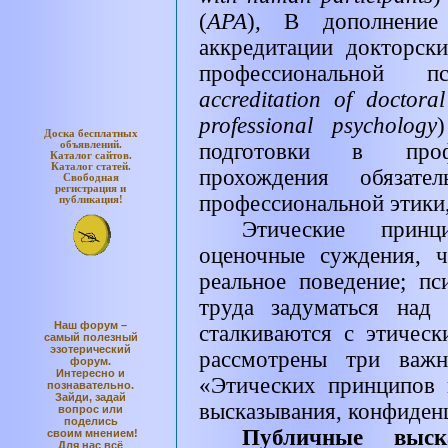
(
АРА
)
,
В дополнение
аккредитации докторск
профессиональной п
accreditation of doctora
professional psychology
)
Доска бесплатных
объявлений.
подготовки в профе
Каталог
сайтов.
Каталог
статей.
прохождения обязат
Свободная
регистрация и
профессиональной этики,
публикация!
Этические принц
оценочные суждения, 
реальное поведение; пс
труда задуматься над
Наш форум –
сталкиваются с этичес
самый полезный
эзотерический
рассмотрены три важн
форум.
Интересно и
«Этических принципов
познавательно.
Зайди, задай
высказывания, конфиденц
вопрос или
поделись
Публичные выс
своим мнением!
Для нас всё