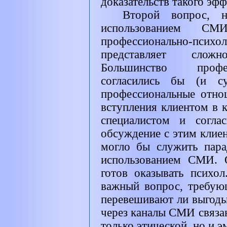
доказательств такого эфф
Второй вопрос, 
использованием С
профессионально-пси
представляет слож
Большинство профе
согласились бы (и су
профессиональные отно
вступления клиентом в к
специалистом и согла
обсуждение с этим клиен
могло бы служить пар
использованием СМИ. 
готов оказывать псих
важный вопрос, требую
перевешивают ли выгоды
через каналы СМИ связан
только этической, но и 