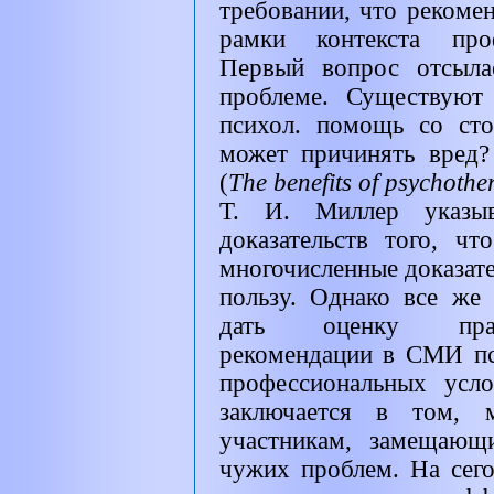
требовании, что рекоме
рамки контекста про
Первый вопрос отсыла
проблеме. Существуют 
психол. помощь со ст
может причинять вред?
(
The benefits of psychothe
Т. И. Миллер указыв
доказательств того, чт
многочисленные доказате
пользу. Однако все же
дать оценку прав
рекомендации в СМИ пс
профессиональных усло
заключается в том, 
участникам, замещающ
чужих проблем. На сег