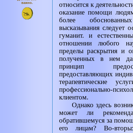
важно.
относится к деятельност
оказание помощи людям
более обоснованн
высказывания следует о
гуманит. и естественн
отношении любого нау
пределы раскрытия и о
полученных в нем да
принцип предост
предоставляющих индив
терапевтические усл
профессионально-пси
клиентом.
Однако здесь возни
может ли рекоменда
обратившемуся за помо
его лицам? Во-втор