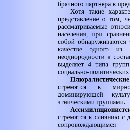
брачного партнера в пре
Хотя такие характ
представление о том, ч
рассматриваемые относ
населения, при сравне
собой обнаруживаются 
качестве одного из 
неоднородности в соста
выделяет 4 типа групп
социально-политических 
Плюралистически
стремятся к мирн
доминирующей культ
этническими группами.
Ассимиляционистс
стремятся к слиянию с
сопровождающимся 