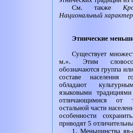
См. также
Кр
Национальный характер
Этнические меньши
Существует множес
м.». Этим словосо
обозначаются группа или
составе населения го
обладают культурны
языковыми традициями
отличающимися от т
остальной части населени
особенности сохрани
приводят 5 отличительны
1. Меньшинства яв