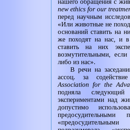
нашего обращения с жи
new ethics for our treatme
перед научным исследо
«Или животные не походя
оснований ставить на н
же походят на нас, и 
ставить на них эксп
возмутительными, если
либо из нас».
В речи на заседани
ассоц. за содействи
Association for the Adv
подняла следующи
экспериментами над жив
допустимо использов
предосудительными
«предосудительны
подразумевала «эксп