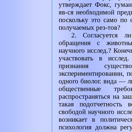
утверждает Фокс, гума
яв-ся необходимой пред
поскольку это само по 
получаемых рез-тов?
2. Согласуется л
обращения с животн
научного исслед.? Конеч
участвовать в исслед
признания сущест
экспериментировании, п
одного биолог. вида — 
общественные треб
распространяться на за
такая подотчетность 
свободой научного иссл
возникает в политичес
психология должна регу