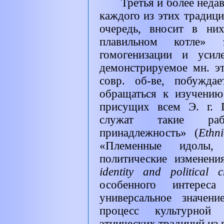
Третья и более недав
каждого из этих традиц
очередь, вносит в ни
плавильном котле» 
гомогенизации и усил
демонстрируемое мн. э
совр. об-ве, побужда
обращаться к изучению
присущих всем Э. г. 
служат такие раб
принадлежность» (
Ethni
«Племенные идолы,
политические изменени
identity and political 
особенного интерес
универсальное значени
процесс культурной
этнических традиций из 