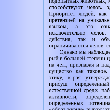
подопытных животных, м.
способствуют челов. 
Приоритет людей, как 
претензией на уникаль
языком, а это озна
исключительно челов.
действия, так и объ
ограничиваются челов. с
Однако мы наблюдае
рый в большей степени ц
на чел., признавая и н
существо как таковое.
этику, к-рая утвержд
присущ определенн
естественной среде: н
активности, опреде
определенных потенци
«образ жизни» выражает