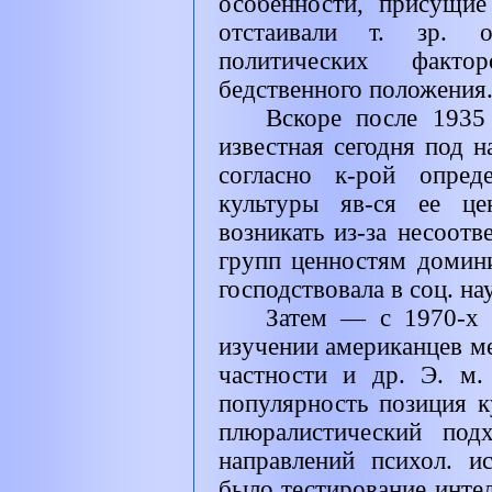
особенности, присущие
отстаивали т. зр. 
политических факт
бедственного положения
Вскоре после 1935 
известная сегодня под н
согласно к-рой опред
культуры яв-ся ее це
возникать из-за несоотв
групп ценностям домини
господствовала в соц. нау
Затем — с 1970-х 
изучении американцев м
частности и др. Э. м.
популярность позиция к
плюралистический под
направлений психол. и
было тестирование интел