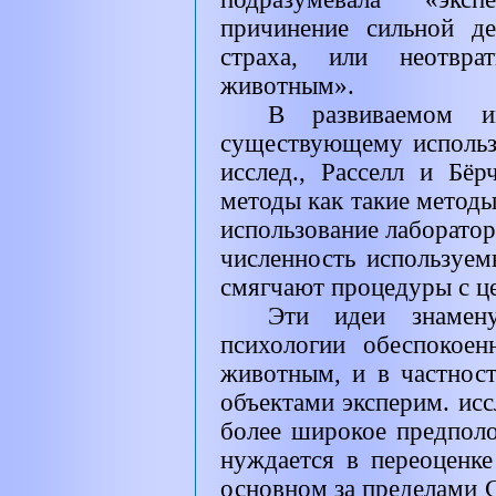
причинение сильной де
страха, или неотвра
животным».
В развиваемом и
существующему исполь
исслед., Расселл и Бёр
методы как такие методы
использование лаборато
численность используе
смягчают процедуры с ц
Эти идеи знамен
психологии обеспокое
животным, и в частнос
объектами эксперим. исс
более широкое предполо
нуждается в переоценке
основном за пределами 