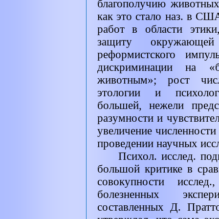
благополучию животны
как это стало наз. в С
работ в области этик
защиту окружающей 
реформистского импул
дискриминации на «б
животным»; рост чис
этологии и психолог
большей, нежели предс
разумности и чувствите
увеличение численности
проведении научных исс
Психол. исслед. по
большой критике в срав
совокупности исслед.
болезненных экспе
составленных Д. Прат