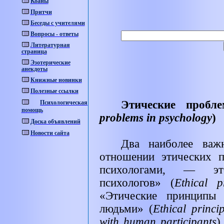
Коаны
Притчи
Беседы с учителями
Вопросы - ответы
Литературная
страница
Эзотерические
анекдоты
Книжные новинки
Полезные ссылки
Этические пробл
Психологическая
помощь
problems in psychology
)
Доска объявлений
Новости сайта
Два наиболее важ
отношении этических 
психологами, — эт
психологов» (
Ethical p
«Этические принципы 
людьми» (
Ethical princi
with human participants
)