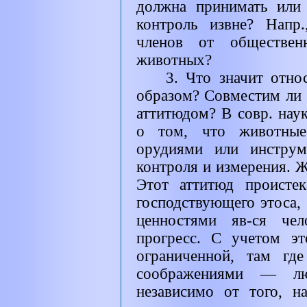
должна принимать или 
контроль извне? Напр.
членов от обществен
животных?
3. Что значит отн
образом? Совместим ли 
аттитюдом? В совр. наук
о том, что животные
орудиями или инструм
контроля и измерения. 
Этот аттитюд проистек
господствующего этоса,
ценностями яв-ся чел
прогресс. С учетом э
ограниченной, там гд
соображениями — люб
независимо от того, н