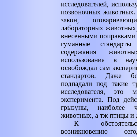
исследователей, исполь
позвоночных животных
закон, оговариваю
лабораторных животных,
внесенными поправками 
гуманные стандарты
содержания животны
использования в на
освобождал сам экспери
стандартов. Даже б
подпадали под такие т
исследователя, это
эксперимента. Под дейс
грызуны, наиболее ч
животных, а тж птицы и
К обстоятельс
возникновению се