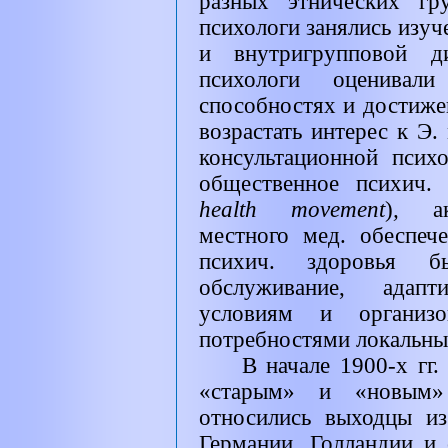
разных этнических гр
психологи занялись изуч
и внутригрупповой ди
психологи оценивали
способностях и достиже
возрастать интерес к Э.
консультационной псих
общественное психич. 
health movement
)
,
а
местного мед. обеспеч
психич. здоровья б
обслуживание, адап
условиям и организо
потребностями локальны
В начале 1900-х гг
«старым» и «новым»
относились выходцы из
Германии, Голландии и