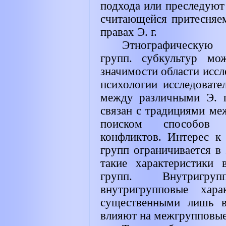
подхода или преследуют
считающейся притесняе
правах Э. г.
Этнографическую
групп. субкультур мо
значимости области иссле
психологии исследоват
между различными Э. г
связан с традициями ме
поиском способов 
конфликтов. Интерес к
групп ограничивается в
такие характеристики
групп. Внутригр
внутригрупповые хара
существенными лишь в
влияют на межгрупповые