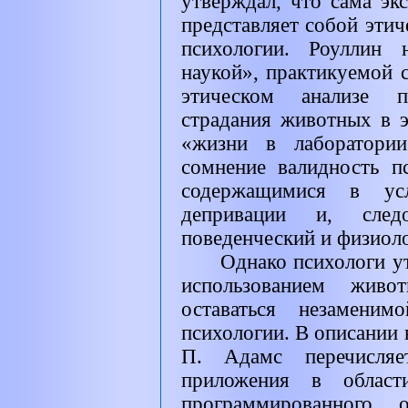
утверждал, что сама эк
представляет собой эти
психологии. Роуллин 
наукой», практикуемой 
этическом анализе п
страдания животных в э
«жизни в лаборатори
сомнение валидность п
содержащимися в ус
депривации и, следо
поведенческий и физиолог
Однако психологи ут
использованием жив
оставаться незаменим
психологии. В описании в
П. Адамс перечисля
приложения в области
программированного 