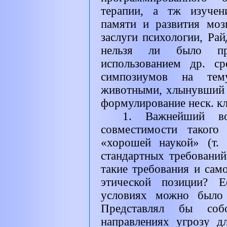
терапии, а тж изучен
памяти и развития моз
заслуги психологии, Ра
нельзя ли было пр
использованием др. с
симпозиумов на тем
животными, хлынувший с
формулирование неск. к
1. Важнейший 
совместимости такого
«хорошей наукой» (т.
стандартных требований
такие требования и сам
этической позиции? Е
условиях можно было
Представлял бы со
направлениях угрозу д