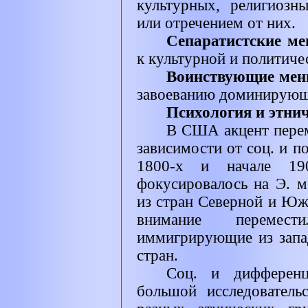
культурных, религиозн
или отречением от них.
Сепаратистские ме
к культурной и политиче
Воинствующие мен
завоеванию доминирующе
Психология и этни
В США акцент переме
зависимости от соц. и п
1800-х и начале 190
фокусировалось на Э. м
из стран Северной и Юж
внимание перемест
иммигрирующие из запа
стран.
Соц. и дифференц
большой исследователь