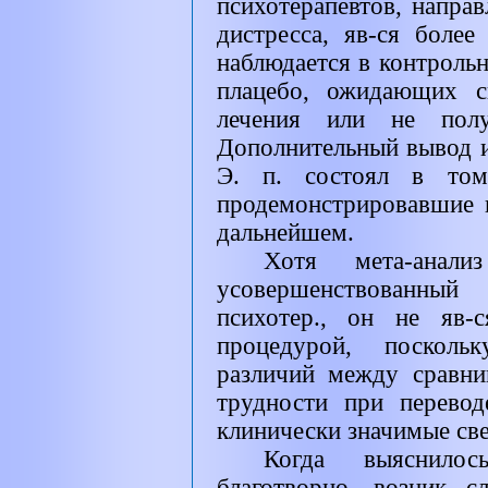
психотерапевтов, направ
дистресса, яв-ся боле
наблюдается в контроль
плацебо, ожидающих с
лечения или не полу
Дополнительный вывод и
Э. п. состоял в том,
продемонстрировавшие и
дальнейшем.
Хотя мета-анали
усовершенствованны
психотер., он не яв-с
процедурой, поскольк
различий между сравни
трудности при перевод
клинически значимые све
Когда выяснилос
благотворно, возник 