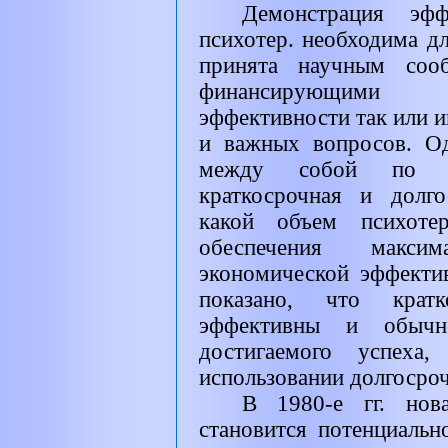
Демонстрация эф
психотер. необходима дл
принята научным сооб
финансирующими 
эффективности так или и
и важных вопросов. Од
между собой по из
краткосрочная и долго
какой объем психоте
обеспечения макси
экономической эффекти
показано, что крат
эффективны и обычн
достигаемого успеха
использовании долгосроч
В 1980-е гг. нова
становится потенциальн