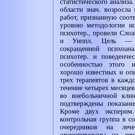
статистического анализа
области знач. возросла
работ, признанную соот
уровню методологии ис
психотер., провели Слоа
и Уиппл. Цель — с
сокращенной психоана
психотер. и поведенче
особенностью этого и
хорошо известных и оп
трех терапевтов в кажд
течение четырех месяце
во внебольничной кли
подтверждены показани
Кроме двух эксперим.
контрольная группа в со
очередников на леч
ориентированы на леч