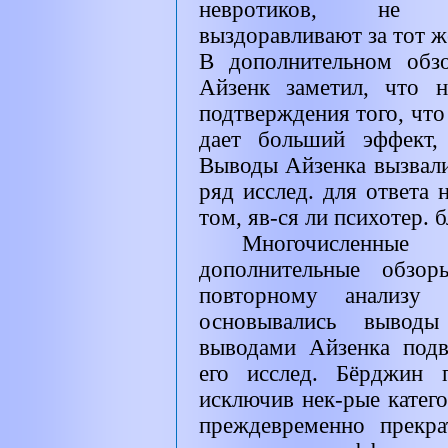
невротиков, не п
выздоравливают за тот 
В дополнительном обз
Айзенк заметил, что н
подтверждения того, что
дает больший эффект,
Выводы Айзенка вызвали
ряд исслед. для ответа
том, яв-ся ли психотер. 
Многочисленные
дополнительные обзор
повторному анализу 
основывались выводы
выводами Айзенка подв
его исслед. Бёрджин 
исключив нек-рые катего
преждевременно прекра