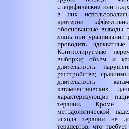
специфические или под
в них использовалис
критерии эффектив
обоснованные выводы о
лишь при уравнивании 
проводить адекватные
Контролируемые пере
выборки; объем и кач
длительность нарушен
расстройства; сравним
длительность ка
катамнестических д
характеризующие паци
терапии. Кроме т
методологической над
исхода терапии не д
терапевтов, что требуе