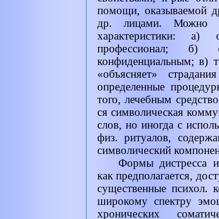
помощи, оказываемой д
др. лицами. Можно в
характеристики: а
профессионал; б) 
конфиденциальным; в) т
«объясняет» страдани
определенные процедур
того, лечебным средство
ся символическая комм
слов, но иногда с испо
физ. ритуалов, содерж
символический компонен
Формы дистресса и
как предполагается, дос
существенные психол. 
широкому спектру эмо
хронических сомати