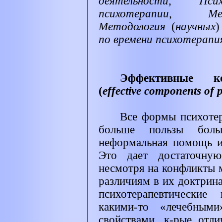
деятельности, Псих
психотерапии, Ме
Методология
(
научных
)
по времени психотерапия
Эффективные ко
(
effective components of 
Все формы психоте
больше пользы бол
неформальная помощь и
Это дает достаточную
несмотря на конфликты
различиям в их доктрина
психотерапевтические
какими-то «лечебными
свойствами, к-рые отл