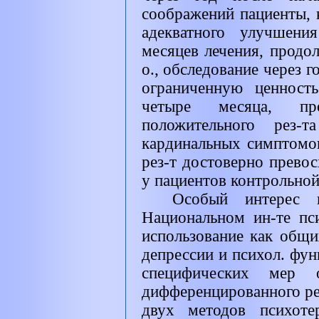
соображений пациенты, 
адекватного улучшени
месяцев лечения, продол
о., обследование через г
ограниченную ценность
четыре месяца, про
положительного рез-т
кардинальных симптомо
рез-т достоверно прево
у пациентов контрольной
Особый интерес 
Национальном ин-те пси
использование как общи
депрессии и психол. фун
специфических мер о
дифференцированного ре
двух методов психоте