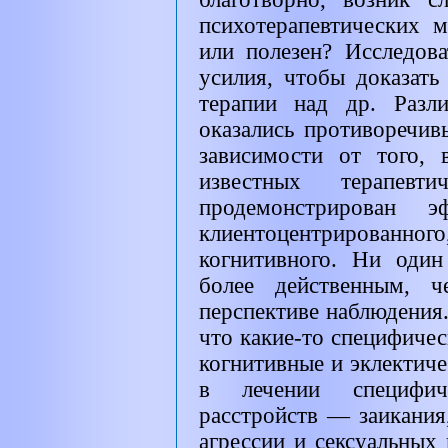
психотерапевтических 
или полезен? Исследова
усилия, чтобы доказат
терапии над др. Разл
оказались противоречи
зависимости от того,
известных терапевт
продемонстрирован эф
клиентоцентрированн
когнитивного. Ни один
более действенным, ч
перспективе наблюдения.
что какие-то специфичес
когнитивные и эклектич
в лечении специфич
расстройств — заикания
агрессии и сексуальных