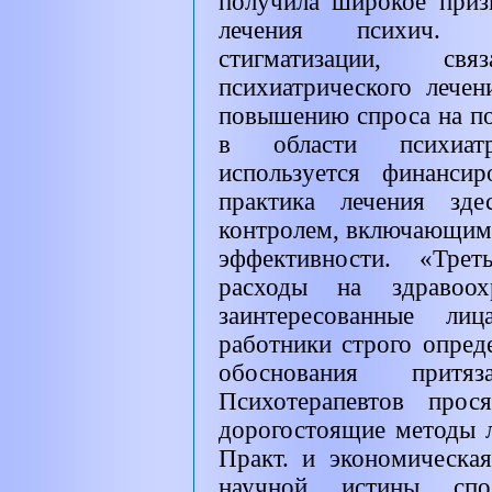
получила широкое приз
лечения психич. р
стигматизации, с
психиатрического лечен
повышению спроса на по
в области психиатри
используется финансир
практика лечения зде
контролем, включающим 
эффективности. «Трет
расходы на здравоох
заинтересованные ли
работники строго опред
обоснования прит
Психотерапевтов прос
дорогостоящие методы л
Практ. и экономическа
научной истины спос