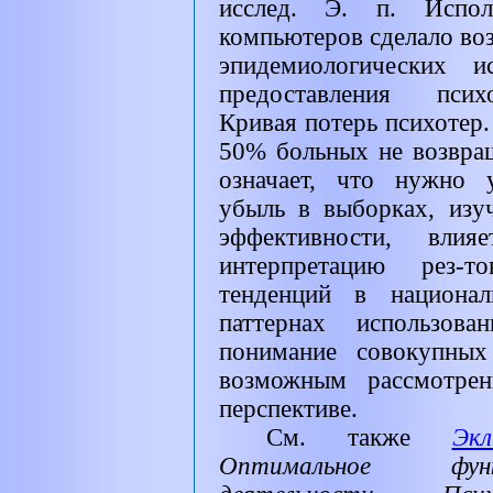
исслед. Э. п. Исполь
компьютеров сделало в
эпидемиологических и
предоставления псих
Кривая потерь психотер.
50% больных не возвращ
означает, что нужно у
убыль в выборках, изу
эффективности, вли
интерпретацию рез-т
тенденций в национал
паттернах использова
понимание совокупных
возможным рассмотрен
перспективе.
См. также
Эк
Оптимальное функ