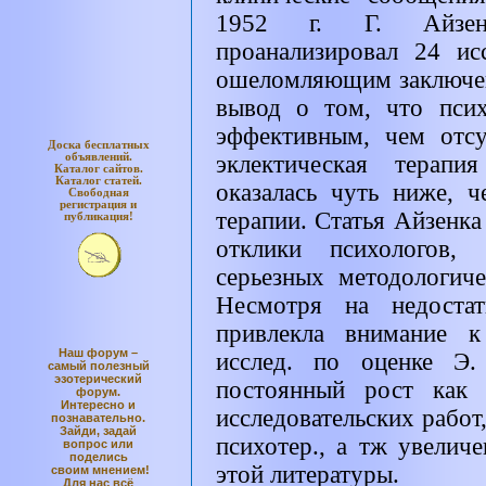
1952 г. Г. Айзенк
проанализировал 24 ис
ошеломляющим заключен
вывод о том, что псих
эффективным, чем отсу
Доска бесплатных
объявлений.
эклектическая терапи
Каталог
сайтов.
Каталог
статей.
оказалась чуть ниже, 
Свободная
регистрация и
терапии. Статья Айзенка
публикация!
отклики психологов,
серьезных методологич
Несмотря на недостат
привлекла внимание к
Наш форум –
исслед. по оценке Э.
самый полезный
эзотерический
постоянный рост как 
форум.
Интересно и
исследовательских работ
познавательно.
Зайди, задай
психотер., а тж увелич
вопрос или
поделись
этой литературы.
своим мнением!
Для нас всё