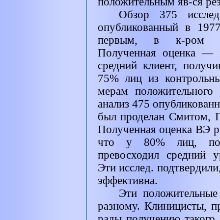
положительным яв-ся рез
Обзор 375 исслед.
опубликованный в 197
первым, в к-ром исп
Полученная оценка — 
средний клиент, получи
75% лиц из контрольн
мерам положительного 
анализ 475 опубликован
был проделан Смитом, Г
Полученная оценка ВЭ ра
что у 80% лиц, полу
превосходил средний у
Эти исслед. подтвердили,
эффективна.
Эти положительные
разному. Клиницисты, п
рады получению такого 