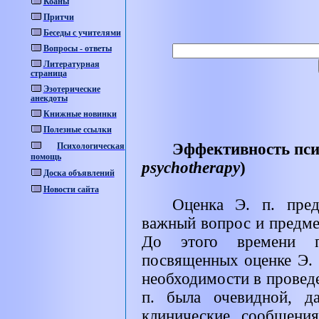
Коаны
Притчи
Беседы с учителями
Вопросы - ответы
Литературная
страница
Эзотерические
анекдоты
Книжные новинки
Полезные ссылки
Эффективность пси
Психологическая
помощь
psychotherapy
)
Доска объявлений
Новости сайта
Оценка Э. п. пред
важный вопрос и предмет
До этого времени пр
посвященных оценке Э. 
необходимости в проведе
п. была очевидной, д
клинические сообщени