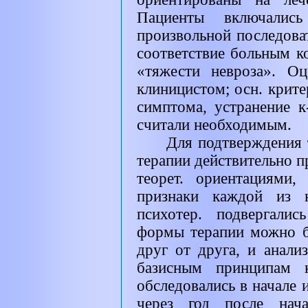
Пациенты включалис
произвольной последова
соответствие больным к
«тяжести невроза». Оц
клиницистом; осн. крит
симптома, устранение к
считали необходимым.
Для подтверждения 
терапии действительно п
теорет. ориентациями
признаки каждой из н
психотер. подвергали
формы терапии можно б
друг от друга, и анали
базисным принципам к
обследовались в начале 
через год после нача