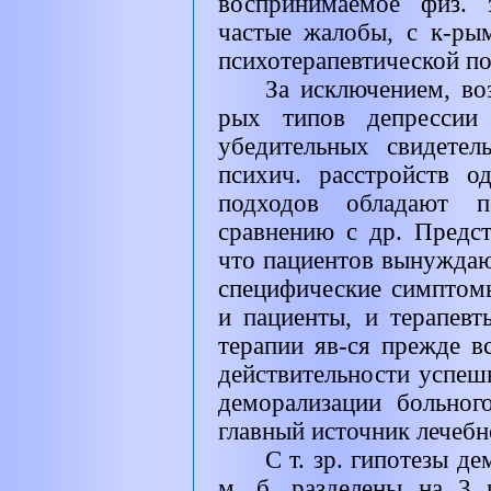
воспринимаемое физ. 
частые жалобы, с к-ры
психотерапевтической п
За исключением, во
рых типов депрессии
убедительных свидетел
психич. расстройств о
подходов обладают 
сравнению с др. Предст
что пациентов вынуждаю
специфические симптомы
и пациенты, и терапевт
терапии яв-ся прежде в
действительности успеш
деморализации больног
главный источник лечебн
С т. зр. гипотезы д
м. б. разделены на 3