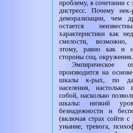
проблему, в сочетании 
дистресс. Почему нек
деморализации, чем д
остается неизвест
характеристики как не
смелости, возможно, 
этому, равно как и н
стороны соц. окружения.
Эмпирическое оп
производится на основ
шкалы к-рых, по да
населения, настолько
собой, насколько позво
шкалы: низкий уров
безнадежности и бесп
(включая страх сойти с
уныние, тревога, псих