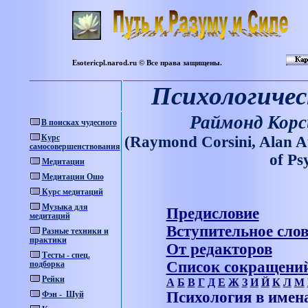
Esotericpl.narod.ru © Все права защищены.
Психологичес
Раймонд Корс
В
поисках
чудесного
Курс
(Raymond Corsini, Alan A
самосовершенствования
о
f Ps
Медитации
Медитации Ошо
Курс медитаций
Музыка для
Предисловие
медитаций
Вступительное сло
Разные техники и
практики
От редакторов
Тесты - спец.
Список сокращени
подборка
Рейки
А
Б
В
Г
Д
Е
Ж
З
И
Й
К
Л
М
Психология в имен
Фэн - Шуй