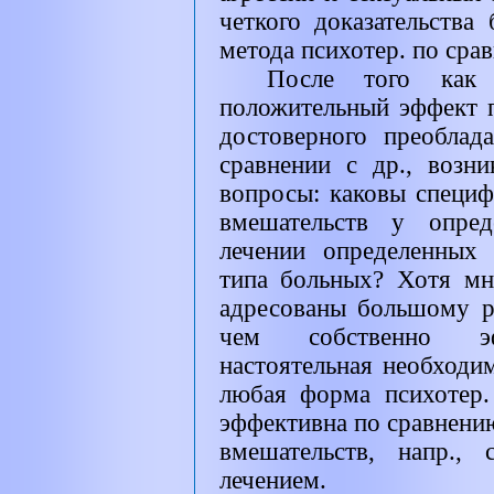
четкого доказательства
метода психотер. по срав
После того как
положительный эффект п
достоверного преоблад
сравнении с др., возни
вопросы: каковы специ
вмешательств у опред
лечении определенных
типа больных? Хотя мн.
адресованы большому р
чем собственно эфф
настоятельная необходи
любая форма психотер.
эффективна по сравнени
вмешательств, напр.,
лечением.