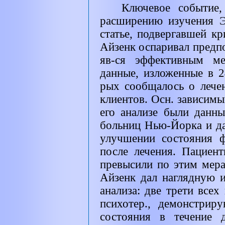
Ключевое событие,
расширению изучения Э
статье, подвергавшей кр
Айзенк оспаривал предпо
яв-ся эффективным ме
данные, изложенные в 2
рых сообщалось о лече
клиентов. Осн. зависим
его анализе были данн
больниц Нью-Йорка и д
улучшении состояния 
после лечения. Пациент
превысили по этим мера
Айзенк дал наглядную и
анализа: две трети все
психотер., демонстрир
состояния в течение 