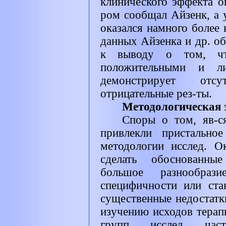
клинического эффекта ок
ром сообщал Айзенк, а 
оказался намного более
данных Айзенка и др. об
к выводу о том, что
положительными и л
демонстрирует отс
отрицательные рез-ты.
Методологическая
Споры о том, яв-с
привлекли пристально
методологии исслед. О
сделать обоснованные
большое разнообр
специфичности или ста
существенные недостатк
изучению исходов терапи
групп. исслед. ча