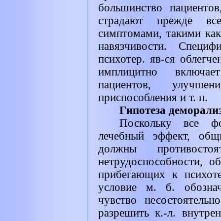
большинство пациентов
страдают прежде все
симптомами, такими как
навязчивости. Специ
психотер. яв-ся облегче
имплицитно включае
пациентов, улучше
приспособления и т. п.
Гипотеза деморали
Поскольку все ф
лечебный эффект, общ
должны противост
нетрудоспособности, о
прибегающих к психот
условие м. б. обозна
чувство несостоятельн
разрешить к.-л. внутр