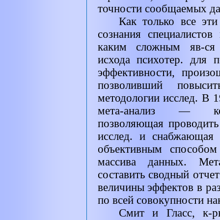
точности сообщаемых д
Как только все эт
сознания специалистов
каким сложным яв-ся 
исхода психотер. для 
эффективности, произо
позволивший повыси
методологии исслед. В 19
мета-анализ — кол
позволяющая проводить 
исслед. и снабжающая 
объективным способом
массива данных. Мета
составить сводный отчет
величины эффектов в раз
по всей совокупности на
Смит и Гласс, к-р