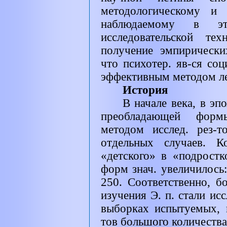
методологическому и 
наблюдаемому в эт
исследовательской те
получение эмпирическ
что психотер. яв-ся со
эффективным методом ле
История
В начале века, в эп
преобладающей формы
методом исслед. рез-т
отдельных случаев. К
«детского» в «подростк
форм знач. увеличилось
250. Соответственно, 
изучения Э. п. стали ис
выборках испытуемых, 
тов большого количества