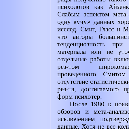
психологов как Айзен
Слабым аспектом мета-
одну кучу» данных хор
исслед. Смит, Гласс и М
что авторы большинст
тенденциозность при 
материала или не уто
отдельные работы вклю
рез-том широкомас
проведенного Смитом
отсутствие статистическ
рез-та, достигаемого 
форм психотер.
После 1980 г. поя
обзоров и мета-анали
исключением, подтверж
данные. Хотя не все кол