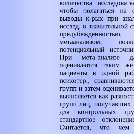
количества исследоват
чтобы полагаться на 
выводы к-рых при анал
исслед. в значительной 
предубежденностью,
метаанализом, поз
потенциальный источни
При мета-анализе д
оцениваются таким же
пациенты в одной раб
психотер., сравнивают
групп и затем оценивает
вычисляется как разнос
групп лиц, получавших 
для контрольных гр
стандартное отклонен
Считается, что че