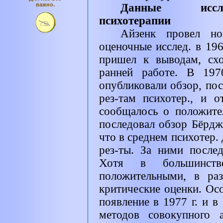
важно.
Данные иссле
психотерапии
Айзенк провел но
оценочные исслед. в 196
пришел к выводам, сх
ранней работе. В 197
опубликовали обзор, по
рез-там психотер., и 
сообщалось о положите
последовал обзор Бёрдж
что в среднем психотер.
рез-ты. За ними после
Хотя в большинств
положительными, в ра
критические оценки. Ос
появление в 1977 г. и в
методов совокупного 