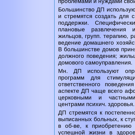
проблемами и нуждами свои
Большинство ДП использу
и стремятся создать для 
поддержки. Специфическ
плановые развлечения и
жильцов, групп. терапию, 
ведение домашнего хозяйс
В большинстве домов прин
должного поведения; жиль
домового самоуправления.
Мн. ДП используют опр
программ для стимуляци
ответственного поведени
аспекте ДП чаще всего а
церковными и частными
центрами психич. здоровья.
ДП стремятся к постепенн
выписанных больных, к сту
в об-ве, к приобретению
успешной жизни в здоро