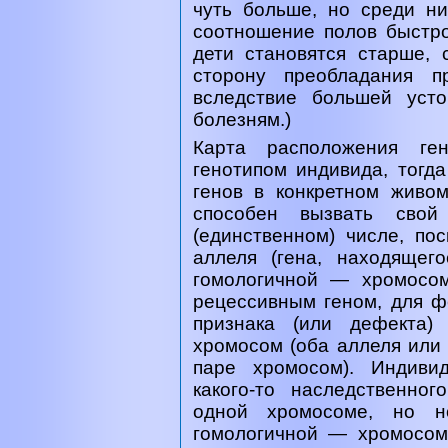
чуть больше, но среди н
соотношение полов быстро
дети становятся старше, 
сторону преобладания п
вследствие большей усто
болезням.)
Карта расположения ге
генотипом индивида, тогд
генов в конкретном живо
способен вызвать сво
(единственном) числе, по
аллеля (гена, находяще
гомологичной — хромосом
рецессивным геном, для ф
признака (или дефекта)
хромосом (оба аллеля или 
паре хромосом). Индиви
какого-то наследственно
одной хромосоме, но 
гомологичной — хромосоме