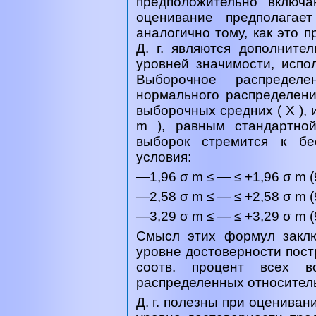
предположительно включ
оценивание предполагае
аналогично тому, как это п
Д. г. являются дополните
уровней значимости, испо
Выборочное распредел
нормального распределен
выборочных средних ( X ), 
m ), равным стандартно
выборок стремится к бе
условия:
—1,96 σ m ≤ — ≤ +1,96 σ m 
—2,58 σ m ≤ — ≤ +2,58 σ m 
—3,29 σ m ≤ — ≤ +3,29 σ m 
Смысл этих формул заклю
уровне достоверности пост
соотв. процент всех в
распределенных относитель
Д. г. полезны при оцениван