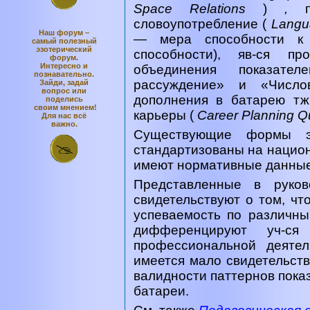
Space Relations
)
,
словоупотребление (
Lang
Наш форум –
— мера способности к 
самый полезный
эзотерический
способности), яв-ся пр
форум.
Интересно и
объединения показате
познавательно.
рассуждение» и «Числов
Зайди, задай
вопрос или
дополнения в батарею тж
поделись
своим мнением!
карьеры (
Career Planning Q
Для нас всё
важно.
Существующие формы 
стандартизованы на национ
имеют нормативные данные 
Представленные в руков
свидетельствуют о том, что
успеваемость по различн
дифференцируют уч-с
профессиональной деятел
имеется мало свидетельст
валидности паттернов пока
батареи.