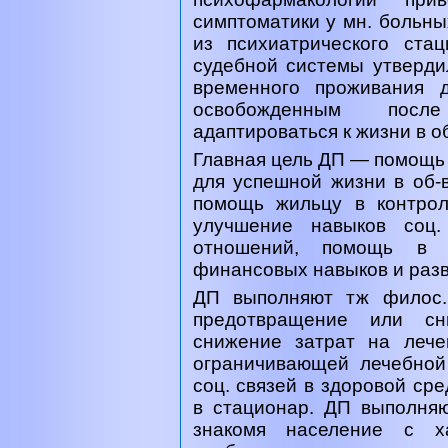
симптоматики у мн. больны
из психиатрического ста
судебной системы утверди
временного проживания 
освобожденным после
адаптироваться к жизни в об
Главная цель ДП — помощь 
для успешной жизни в об-
помощь жильцу в контро
улучшение навыков соц.
отношений, помощь в тр
финансовых навыков и раз
ДП выполняют тж филос.,
предотвращение или сни
снижение затрат на лече
ограничивающей лечебно
соц. связей в здоровой ср
в стационар. ДП выполня
знакомя население с ха