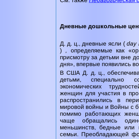
См. также
Педагогическая 
Дневные дошкольные цен
Д. д. ц., дневные ясли (
day 
)
,
определяемые как «ор
присмотру за детьми вне д
дня», впервые появились в
В США Д. д. ц., обеспечи
детьми, специально с
экономических трудност
женщин для участия в про
распространились в пер
мировой войны и Войны с бе
помимо работающих женщ
чаще обращались одино
меньшинств, бедные или 
семьи. Преобладающей фо