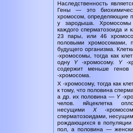
Наследственность являетс
Гены — это биохимичес
хромосом, определяющие п
у зародыша. Хромосомы
каждого сперматозоида и к
23 пары, или 46 хромос
половыми хромосомами, 
будущего организма. Клетк
-хромосомы, тогда как кле
одну
Y
-хромосому.
Y
-
содержит меньше генов
-хромосома.
Х -хромосому, тогда как кл
к тому, что половина спер
а др. их половина —
Y
-хр
челов. яйцеклетка опло
несущими
Х
-хромос
сперматозоидами, несущи
рождающихся в популяции
пол, а половина — женски