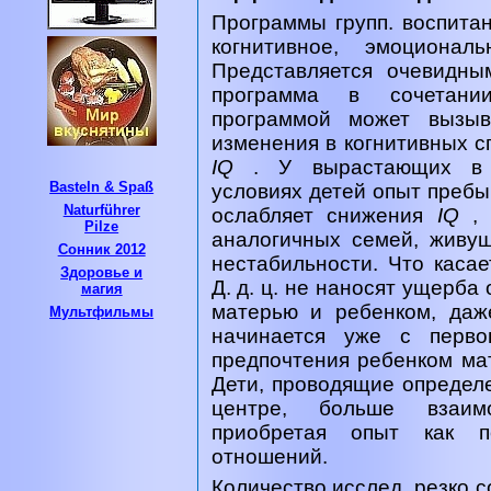
Программы групп. воспита
когнитивное, эмоционал
Представляется очевидны
программа в сочетан
программой может вызыв
изменения в когнитивных с
IQ
. У вырастающих в 
Basteln & Spaß
условиях детей опыт пребы
Naturführer
ослабляет снижения
IQ
,
Pilze
аналогичных семей, живущ
Сонник 2012
нестабильности. Что касае
Здоровье и
Д. д. ц. не наносят ущерб
магия
матерью и ребенком, даж
Мультфильмы
начинается уже с перво
предпочтения ребенком мат
Дети, проводящие определе
центре, больше взаимо
приобретая опыт как п
отношений.
Количество исслед. резко с