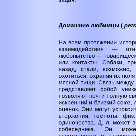
Домашние любимцы (
pet
На всем протяжении истор
взаимодействия — от
любопытство — товарищеск
или контакты. Собаки, пр
назад, стали, возможно,
охотиться, охраняя их поля
мясной пищи. Связь между
представляет собой уник
позволяют почти полную св
искренний и близкий союз, 
оценок. Они могут успокои
вторжения, темноты, физ.
одиночества. Д. л. может 
собеседника. Он може
спонтанности и творчест