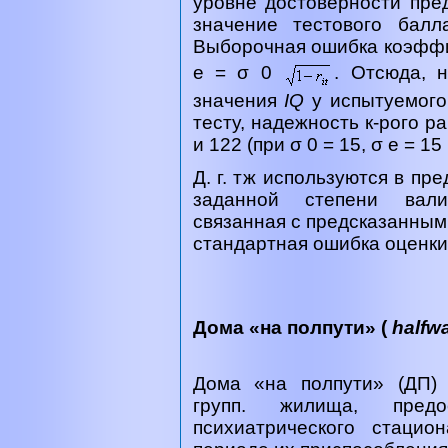
уровне достоверности пре
значение тестового балл
Выборочная ошибка коэфф
e = σ 0
. Отсюда, н
значения
IQ
у испытуемого
тесту, надежность к-рого р
и 122 (при σ 0 = 15, σ e = 15
Д. г. тж используются в пр
заданной степени вали
связанная с предсказанным
стандартная ошибка оценки (σ
Дома «на полпути» (
halfw
Дома «на полпути» (ДП)
групп. жилища, пред
психиатрического стаци