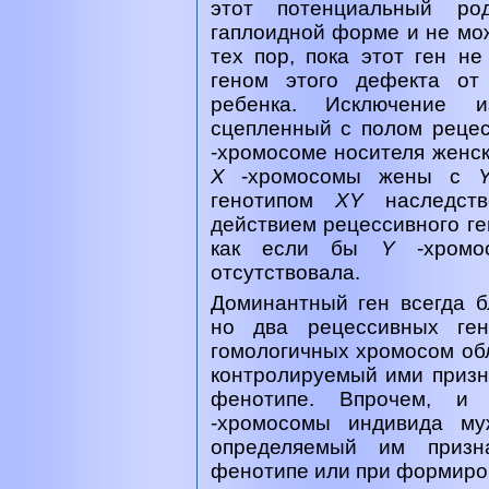
этот потенциальный ро
гаплоидной форме и не мож
тех пор, пока этот ген н
геном этого дефекта от
ребенка. Исключение и
сцепленный с полом реце
-хромосоме носителя женск
Х
-хромосомы жены с
генотипом
XY
наследст
действием рецессивного ген
как если бы
Y
-хром
отсутствовала.
Доминантный ген всегда б
но два рецессивных ге
гомологичных хромосом об
контролируемый ими призна
фенотипе. Впрочем, и
-хромосомы индивида му
определяемый им призн
фенотипе или при формиров