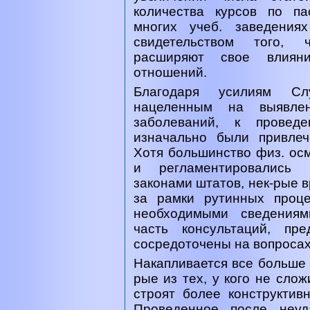
количества курсов по па
многих учеб. заведения
свидетельством того, 
расширяют свое влиян
отношений.
Благодаря усилиям Сл
нацеленным на выявлен
заболеваний, к проведе
изначально были привле
Хотя большинство физ. ос
и регламентировались (
законами штатов, нек-рые 
за рамки рутинных проц
необходимыми сведениям
часть консультаций, пр
сосредоточены на вопросах
Накапливается все больше 
рые из тех, у кого не сло
строят более конструктив
Проведенное после неуд