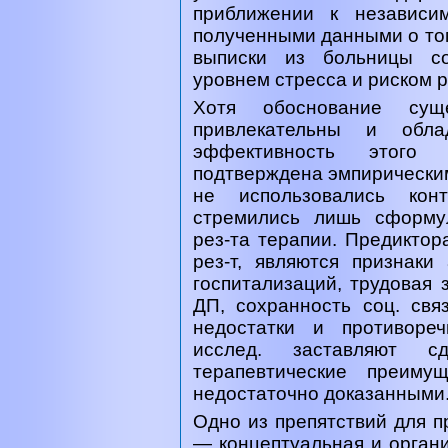
приближении к независи
полученными данными о том
выписки из больницы с
уровнем стресса и риском 
Хотя обоснование су
привлекательны и обла
эффективность этого
подтверждена эмпирическим
не использовались кон
стремились лишь сформу
рез-та терапии. Предиктор
рез-т, являются признаки
госпитализаций, трудовая 
ДП, сохранность соц. свя
недостатки и противоре
исслед. заставляют 
терапевтические преим
недостаточно доказанными
Одно из препятствий для 
— концептуальная и орган