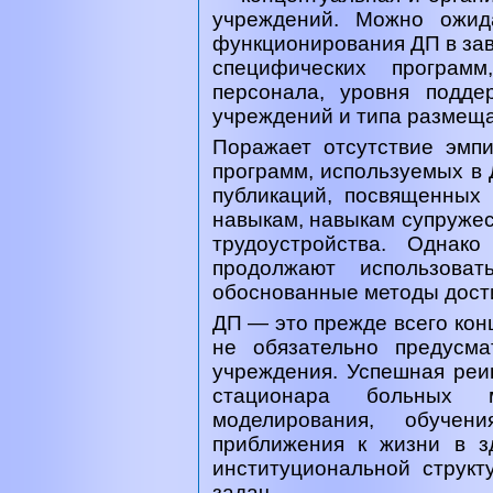
учреждений. Можно ожид
функционирования ДП в зави
специфических программ
персонала, уровня подд
учреждений и типа размещ
Поражает отсутствие эмп
программ, используемых в 
публикаций, посвященных
навыкам, навыкам супруже
трудоустройства. Однак
продолжают использоват
обоснованные методы дости
ДП — это прежде всего кон
не обязательно предусма
учреждения. Успешная реи
стационара больных 
моделирования, обучен
приближения к жизни в з
институциональной струк
задач.