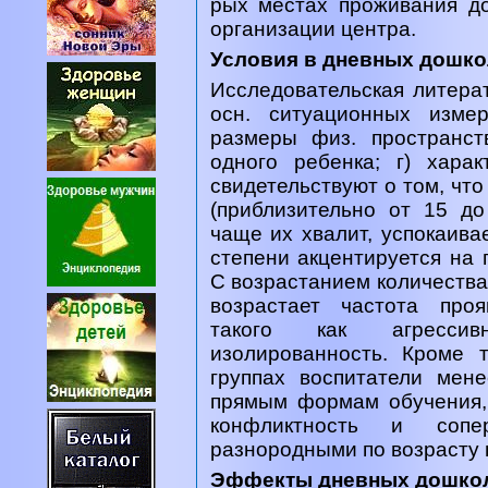
рых местах проживания до
организации центра.
Условия в дневных дошко
Исследовательская литерат
осн. ситуационных измер
размеры физ. пространст
одного ребенка; г) харак
свидетельствуют о том, что
(приблизительно от 15 д
чаще их хвалит, успокаива
степени акцентируется на 
С возрастанием количества
возрастает частота проя
такого как агрессив
изолированность. Кроме 
группах воспитатели мен
прямым формам обучения,
конфликтность и соп
разнородными по возрасту 
Эффекты дневных дошко