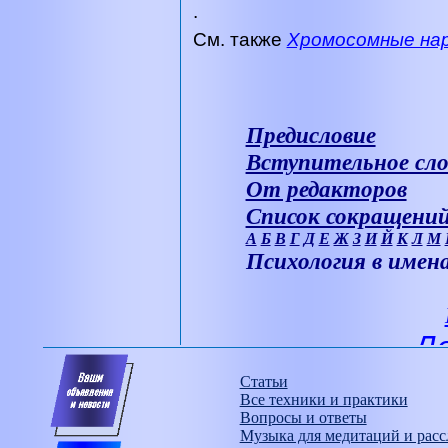
.
См. также
Хромосомные на
Предисловие
Вступительное сло
От редакторов
Список сокращени
А
Б
В
Г
Д
Е
Ж
З
И
Й
К
Л
М
Психология в имен
Статьи
Все техники и практики
Вопросы и ответы
Музыка для медитаций и расс