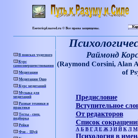
Esotericpl.narod.ru © Все права защищены.
Психологичес
Раймонд Корс
В
поисках
чудесного
Курс
(Raymond Corsini, Alan 
самосовершенствования
оf P
Медитации
Медитации Ошо
Курс медитаций
Музыка для
Предисловие
медитаций
Разные техники и
Вступительное сло
практики
От редакторов
Тесты - спец.
подборка
Список сокращени
Рейки
А
Б
В
Г
Д
Е
Ж
З
И
Й
К
Л
М
Фэн - Шуй
Психология в име