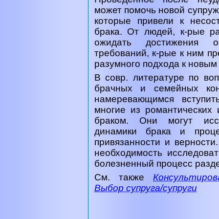
может помочь новой супруж
которые привели к несос
брака. От людей, к-рые р
ожидать достижения о
требований, к-рые к ним пр
разумного подхода к новым
В совр. литературе по воп
брачных и семейных кон
намеревающимся вступит
многие из романтических 
браком. Они могут иссл
динамики брака и проце
привязанности и верности.
необходимость исследова
болезненный процесс разде
См. также
Консультиров
Выбор супруга/супруги