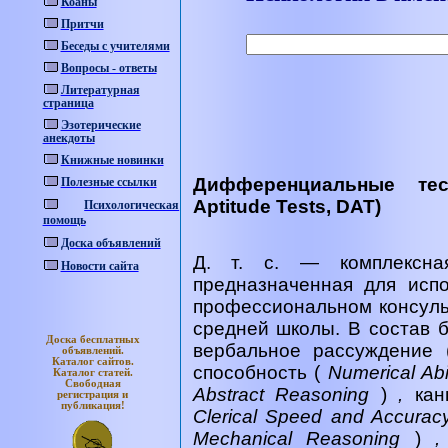
Коаны
Притчи
Беседы с учителями
Вопросы - ответы
Литературная
страница
Эзотерические
анекдоты
Книжные новинки
Дифференциальные тесты
Полезные ссылки
Aptitude Tests, DAT)
Психологическая
помощь
Доска объявлений
Д. т. с. — комплексна
Новости сайта
предназначенная для исп
профессиональном консуль
средней школы. В состав 
Доска бесплатных
вербальное рассуждение
объявлений.
Каталог
сайтов.
способность (
Numerical Abi
Каталог
статей.
Свободная
Abstract Reasoning
)
,
кан
регистрация и
публикация!
Clerical Speed and Accura
Mechanical Reasoning
)