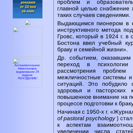
проблем и образовател
главной целью снабжение 
таких случаев сведениями.
Выдающимся пионером в о
инструктивного метода под
Гровс, который в 1924 г. в
Бостона ввел учебный ку
браку и семейной жизни».
Др. событием, оказавшим
переход в психологии 
рассмотрения проблем
межличностные системы и
ситуаций. Это побудило 
здоровья и пасторских 
повышенное внимание на п
процессе подготовки к браку
Начиная с 1950-х г. «Журна
of pastoral psychology
) ста
к аспектам взаимоотно
увеличении числа стате