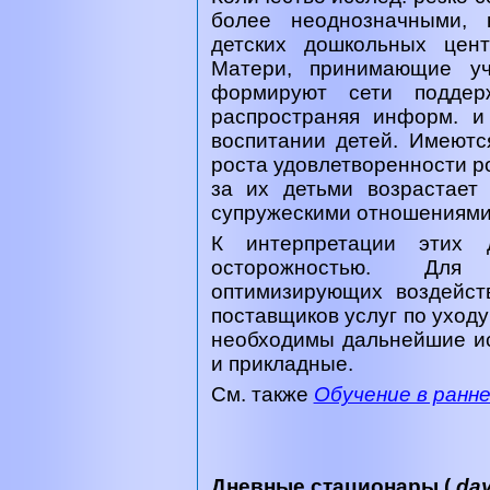
более неоднозначными, 
детских дошкольных цен
Матери, принимающие уч
формируют сети подде
распространяя информ. и
воспитании детей. Имеютс
роста удовлетворенности р
за их детьми возрастает
супружескими отношениями
К интерпретации этих 
осторожностью. Для
оптимизирующих воздейст
поставщиков услуг по уходу
необходимы дальнейшие ис
и прикладные.
См. также
Обучение в ранн
Дневные стационары (
day