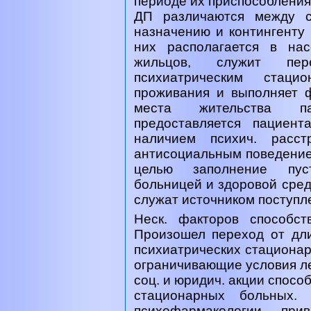
периоде их приспособления 
ДП различаются между с
назначению и контингенту
них располагается в на
жильцов, служит пер
психиатрическим стац
проживания и выполняет ф
места жительства п
предоставляется пациен
наличием психич. расст
антисоциальным поведение
целью заполнение пус
больницей и здоровой сред
служат источником поступл
Неск. факторов способс
Произошел переход от дл
психиатрических стациона
ограничивающие условия ле
соц. и юридич. акции спосо
стационарных больных
психофармакологии пр