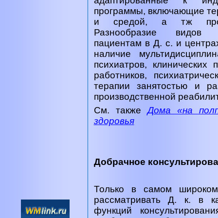
адаптированные к инд
программы, включающие те
и средой, а тж произ
Разнообразие видов а
пациентам в Д. с. и центра
наличие мультидисципли
психиатров, клинических п
работников, психиатричес
терапии занятостью и ра
производственной реабили
См. также
Дома «на пол
здоровья
Добрачное консультирова
Только в самом широком
рассматривать Д. к. в к
функций консультирован