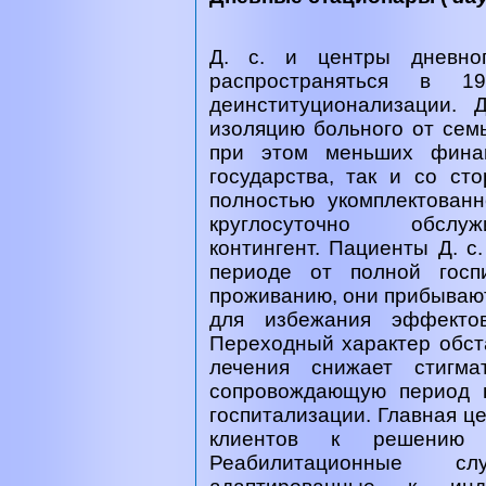
Д. с. и центры дневно
распространяться в 1
деинституционализации. 
изоляцию больного от семь
при этом меньших финан
государства, так и со ст
полностью укомплектован
круглосуточно обслу
контингент. Пациенты Д. с
периоде от полной госп
проживанию, они прибывают 
для избежания эффектов
Переходный характер обста
лечения снижает стигма
сопровождающую период 
госпитализации. Главная ц
клиентов к решению 
Реабилитационные с