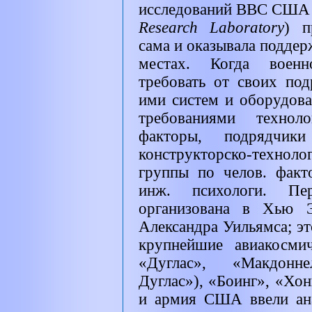
исследований ВВС США 
Research Laboratory
)
п
сама и оказывала поддер
местах. Когда военн
требовать от своих под
ими систем и оборудова
требованиями технол
факторы, подрядчик
конструкторско-техно
группы по челов. факт
инж. психологи. Пе
организована в Хью Э
Александра Уильямса; э
крупнейшие авиакосми
«Дуглас», «Макдонн
Дуглас»), «Боинг», «Хо
и армия США ввели ана