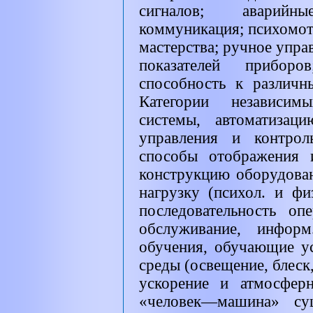
сигналов; аварийн
коммуникация; психомот
мастерства; ручное упра
показателей прибор
способность к различн
Категории независим
системы, автоматизац
управления и контрол
способы отображения и
конструкцию оборудова
нагрузку (психол. и фи
последовательность оп
обслуживание, информ
обучения, обучающие у
среды (освещение, блеск
ускорение и атмосферн
«человек—машина» сущ