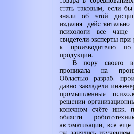
товара в соревнования
стать таковым, если б
знали об этой дисцип
изделия действительно
психологи все чаще 
свидетели-эксперты при
к производителю по 
продукции.
В пору своего в
проникала на произв
Областью разраб. прои
давно завладели инжене
промышленные психоло
решении организационн
конечном счёте инж. п
области робототе
автоматизации, все еще
тж занялись изучением 