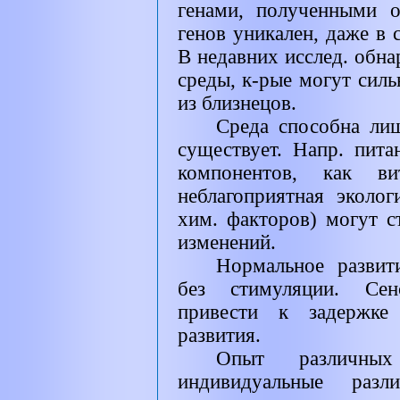
генами, полученными 
генов уникален, даже в 
В недавних исслед. обн
среды, к-рые могут силь
из близнецов.
Среда способна ли
существует. Напр. пит
компонентов, как 
неблагоприятная эколо
хим. факторов) могут с
изменений.
Нормальное развит
без стимуляции. Сен
привести к задержке
развития.
Опыт различны
индивидуальные разл