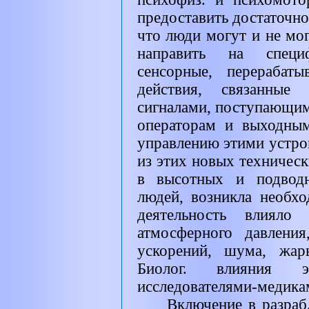
предоставить достаточно
что люди могут и не мог
направить на специ
сенсорные, перерабат
действия, связанные
сигналами, поступающим
операторам и выходны
управлению этими устро
из этих новых техническ
в высотных и подводн
людей, возникла необхо
деятельность влияло
атмосферного давлени
ускорений, шума, жар
Биолог. влияния э
исследователями-медика
Включение в разраб