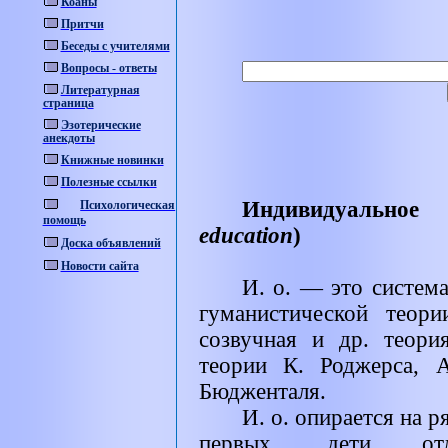
Коаны
Притчи
Беседы с учителями
Вопросы - ответы
Литературная
страница
Эзотерические
анекдоты
Книжные новинки
Полезные ссылки
Индивидуальное
Психологическая
помощь
education
)
Доска объявлений
Новости сайта
И. о. — это система
гуманистической теор
созвучная и др. теори
теории К. Роджерса, 
Бюдженталя.
И. о. опирается на р
первых, дети отл