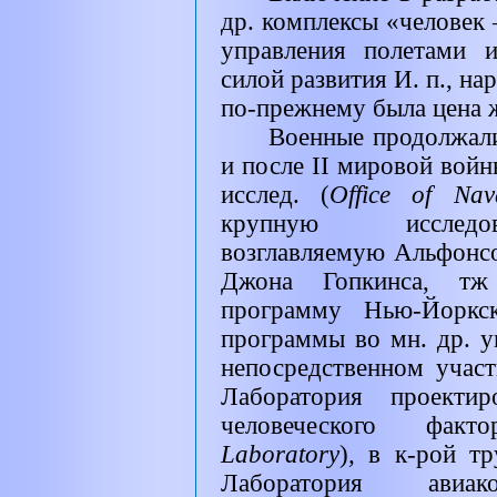
др. комплексы «человек
управления полетами 
силой развития И. п., н
по-прежнему была цена 
Военные продолжали
и после
II
мировой войны
исслед. (
Office of Nav
крупную исследов
возглавляемую Альфонс
Джона Гопкинса, тж
программу Нью-Йоркс
программы во мн. др. у
непосредственном учас
Лаборатория проекти
человеческого факт
Laboratory
)
,
в к-рой тр
Лаборатория авиак