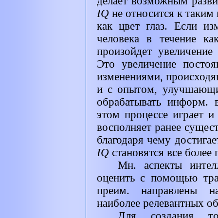
делает возможным разви
IQ
не относится к таким
как цвет глаз. Если и
человека в течение ка
произойдет увеличение
Это увеличение постоя
изменениями, происходящ
и с опытом, улучшающ
обрабатывать информ.
этом процессе играет и
восполняет ранее сущес
благодаря чему достигае
IQ
становятся все более
Мн. аспекты интел
оценить с помощью тр
преим. направлены на
наиболее релевантных о
Для создания то