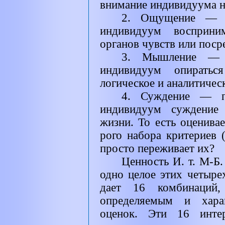
внимание индивидуума на
2. Ощущение — и
индивидуум восприни
органов чувств или поср
3. Мышление — ч
индивидуум опирать
логическое и аналитичес
4. Суждение — пе
индивидуум суждение
жизни. То есть оценивае
рого набора критериев (
просто переживает их?
Ценность И. т. М-Б.
одно целое этих четыре
дает 16 комбинаций,
определяемым и хара
оценок. Эти 16 интер