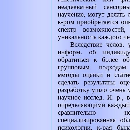
неадекватный сенсорн
научение, могут делать 
к-ром приобретается оп
спектр возможностей
уникальность каждого че
Вследствие челов. 
информ. об индивиду
обратиться к более о
групповым подходам.
методы оценки и стати
сделать результаты о
разработку ушло очень м
научное исслед. И. р.,
определяющими каждый 
сравнительно не
специализированная об
психологии, к-рая был