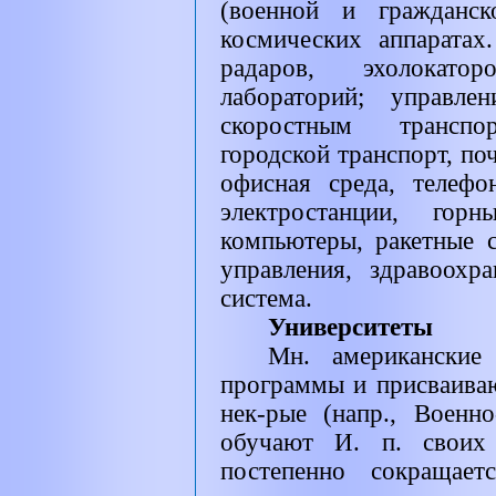
(военной и гражданск
космических аппаратах
радаров, эхолокато
лабораторий; управле
скоростным транспор
городской транспорт, по
офисная среда, телефо
электростанции, горн
компьютеры, ракетные 
управления, здравоохр
система.
Университеты
Мн. американские
программы и присваиваю
нек-рые (напр., Воен
обучают И. п. своих
постепенно сокращает