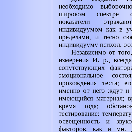
необходимо выборочно
широком спектре сп
показатели отража
индивидуумом как в уч
пределами, и тесно с
индивидууму психол. ос
Независимо от того,
измерения И. р., всегд
сопутствующих фактор
эмоциональное сост
прохождения теста; ег
именно от него ждут и 
имеющийся материал; в
время года; обстано
тестирование: температ
освещенность и звук
факторов, как и мн. 