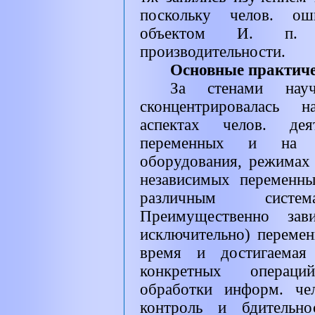
поскольку челов. ош
объектом И. п.
производительности.
Основные практич
За стенами нау
сконцентрировалась 
аспектах челов. дея
переменных и на ра
оборудования, режимах 
независимых переменн
различным систем
Преимущественно за
исключительно) переме
время и достигаемая
конкретных операци
обработки информ. че
контроль и бдительно