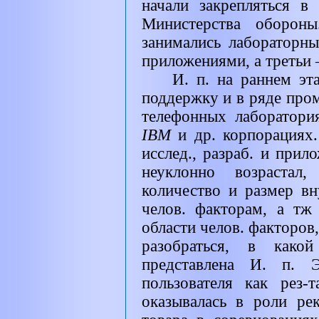
начали закрепляться в
Министерства обороны
занимались лабораторны
приложениями, а третьи 
И. п. на раннем эт
поддержку и в ряде про
телефонных лаборатори
IBM
и др. корпорациях
исслед., разраб. и прил
неуклонно возрастал,
количество и размер в
челов. факторам, а тж
области челов. факторов
разобраться, в как
представлена И. п. Э
пользователя как рез-
оказывалась в роли ре