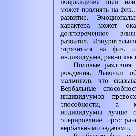
повреждение шеи или 
может повлиять на физ.
развитие. Эмоциональ
характера может ока
долговременное влия
развитие. Изнурительн
отразиться на физ. и
индивидуума, равно как 
Половые различия 
рождения. Девочки об
мальчиков, что сказыв
Вербальные способнос
индивидуумов превосх
способности, а ме
индивидуумы лучше с
оперирование простра
вербальными задачами.
В области физ. ро