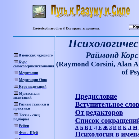
Esotericpl.narod.ru © Все права защищены.
Психологичес
Раймонд Корс
В
поисках
чудесного
Курс
(Raymond Corsini, Alan A
самосовершенствования
о
f Ps
Медитации
Медитации Ошо
Курс медитаций
Музыка для
Предисловие
медитаций
Вступительное сло
Разные техники и
практики
От редакторов
Тесты - спец.
Список сокращени
подборка
Рейки
А
Б
В
Г
Д
Е
Ж
З
И
Й
К
Л
М
Психология в имен
Фэн - Шуй