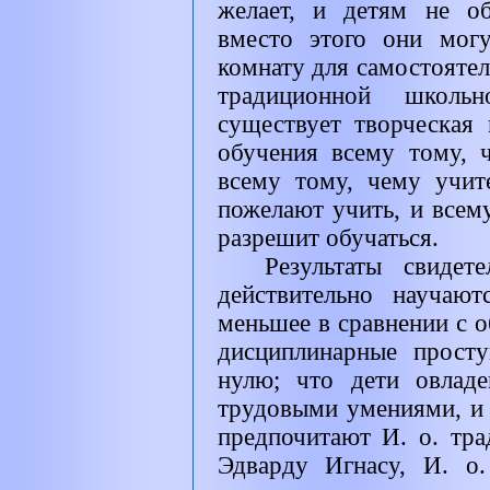
желает, и детям не об
вместо этого они мог
комнату для самостоятел
традиционной школь
существует творческая 
обучения всему тому, ч
всему тому, чему учи
пожелают учить, и всем
разрешит обучаться.
Результаты свидет
действительно научаю
меньшее в сравнении с 
дисциплинарные просту
нулю; что дети овлад
трудовыми умениями, и 
предпочитают И. о. тра
Эдварду Игнасу, И. о.