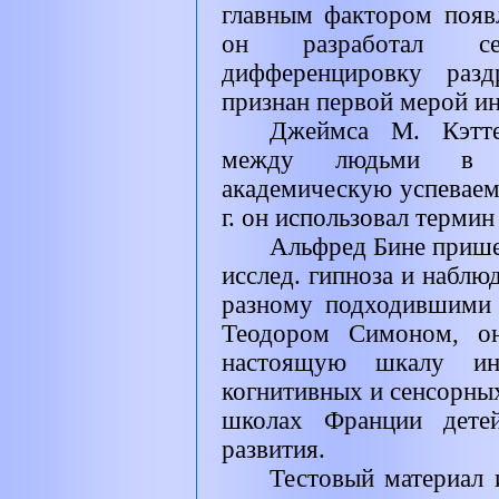
главным фактором появ
он разработал с
дифференцировку разд
признан первой мерой ин
Джеймса М. Кэтте
между людьми в н
академическую успеваемо
г. он использовал терми
Альфред Бине пришел
исслед. гипноза и наблю
разному подходившими 
Теодором Симоном, он
настоящую шкалу инт
когнитивных и сенсорных
школах Франции детей
развития.
Тестовый материал 