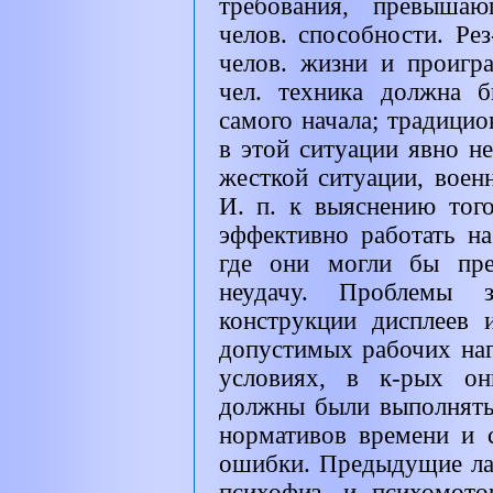
требования, превышаю
челов. способности. Ре
челов. жизни и проигр
чел. техника должна б
самого начала; традици
в этой ситуации явно не
жесткой ситуации, воен
И. п. к выяснению тог
эффективно работать н
где они могли бы пре
неудачу. Проблемы 
конструкции дисплеев 
допустимых рабочих наг
условиях, в к-рых он
должны были выполнять
нормативов времени и 
ошибки. Предыдущие лаб
психофиз. и психомото