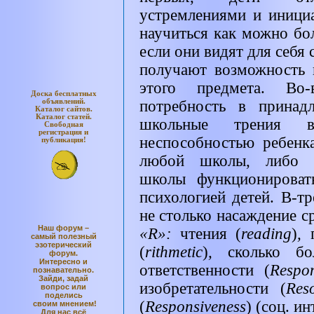
устремлениями и инициа
научиться как можно бо
если они видят для себя
получают возможность 
этого предмета. Во-
Доска бесплатных
объявлений.
потребность в принад
Каталог
сайтов.
Каталог
статей.
школьные трения в
Свободная
регистрация и
неспособностью ребенк
публикация!
любой школы, либо н
школы функционироват
психологией детей. В-т
не столько насаждение с
Наш форум –
«
R
»:
чтения (
reading
)
,
самый полезный
эзотерический
(
rithmetic
)
,
сколько б
форум.
Интересно и
ответственности (
Respon
познавательно.
Зайди, задай
изобретательности (
Reso
вопрос или
поделись
(
Responsiveness
)
(соц. ин
своим мнением!
Для нас всё