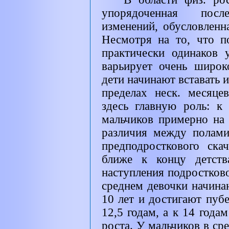
упорядоченная после
изменений, обусловленн
Несмотря на то, что п
практически одинаков 
варьирует очень широк
дети начинают вставать и
пределах неск. месяце
здесь главную роль: к
мальчиков примерно на
различия между полам
предподросткового ска
ближе к концу детств
наступления подростково
среднем девочки начина
10 лет и достигают пуб
12,5 годам, а к 14 года
роста. У мальчиков в ср