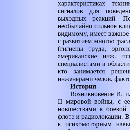
характеристиках техн
сигналов для поведен
выходных реакций. По
необычайно сильное влиян
видимому, имеет важное 
с развитием многоотрасл
(гигиены труда, эрго
американские инж. пс
специалистами в области 
кто занимается реше
инженерами челов. факт
История
Возникновение И. п
II
мировой войны, с е
новшествами в боевой 
флоте и радиолокации. В
к психомоторным навы