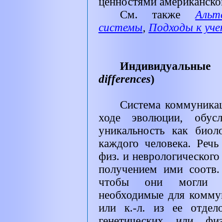
ценностями американско
См. также
Альт
системы
,
Подходы к уч
Индивидуальн
differences
)
Система коммуника
ходе эволюции, обус
уникальность как биол
каждого человека. Речь
физ. и неврологического
получением ими соотв.
чтобы они могли р
необходимые для комму
или к.-л. из ее отдел
генетических или фи