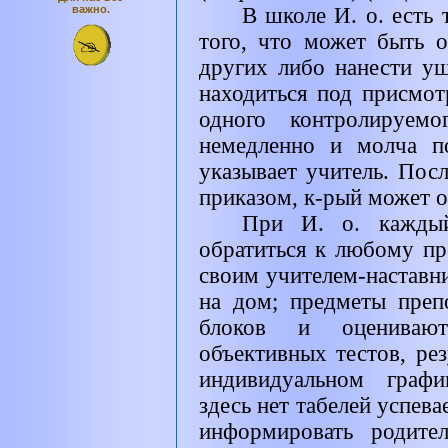
важно.
В школе И. о. есть т
того, что может быть 
других либо нанести ущ
находиться под присмот
одного контролируем
немедленно и молча по
указывает учитель. Пос
приказом, к-рый может о
При И. о. каждый
обратиться к любому пр
своим учителем-наставни
на дом; предметы преп
блоков и оцениваю
объективных тестов, ре
индивидуальном графи
здесь нет табелей успев
информировать родите