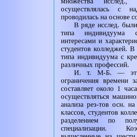
множества исслед.,
осуществлялась с на
проводилась на основе с
В ряде исслед. был
типа индивидуума с
интересами и характери
студентов колледжей. В 
типа индивидуума с кре
различных профессий.
И. т. М-Б. — эт
ограничения времени з
составляет около 1 час
осуществляться машин
анализа рез-тов осн. н
классов, студентов колле
разделением по по
специализации. Ко
вычисленные на шести