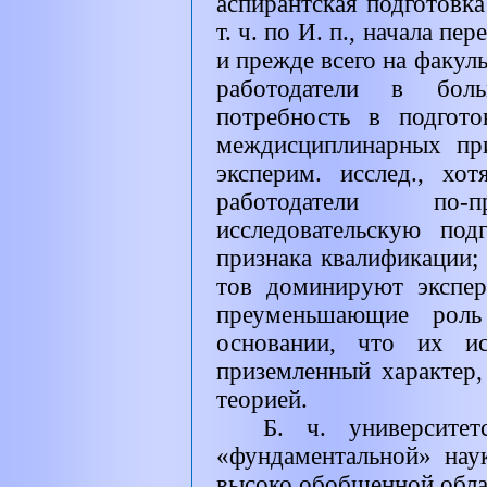
аспирантская подготовка
т. ч. по И. п., начала пе
и прежде всего на факуль
работодатели в бол
потребность в подгото
междисциплинарных пр
эксперим. исслед., хо
работодатели по-п
исследовательскую под
признака квалификации; 
тов доминируют экспер
преуменьшающие роль
основании, что их ис
приземленный характер, 
теорией.
Б. ч. университе
«фундаментальной» нау
высоко обобщенной облас