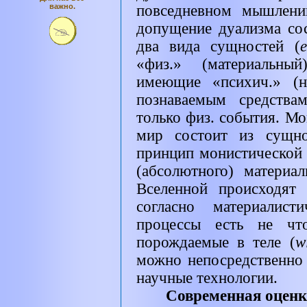
важно.
повседневном мышлени
допущение дуализма сос
два вида сущностей (
e
«физ.» (материальны
имеющие «психич.» (н
познаваемым средства
только физ. события. Мо
мир состоит из сущно
принцип монистической
(абсолютного) материа
Вселенной происходят 
согласно материалист
процессы есть не что
порождаемые в теле (
w
можно непосредственно 
научные технологии.
Современная оценк