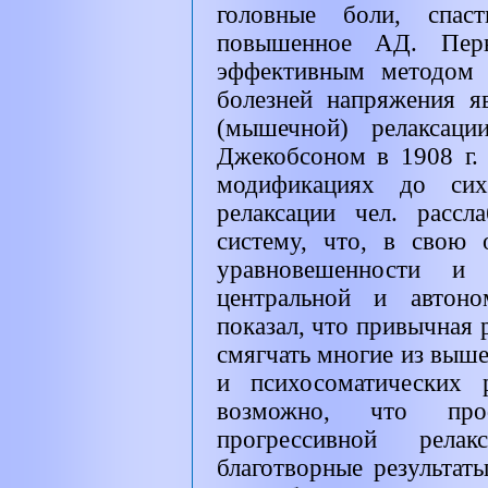
головные боли, спас
повышенное АД. Перв
эффективным методом 
болезней напряжения я
(мышечной) релаксаци
Джекобсоном в 1908 г.
модификациях до сих
релаксации чел. расс
систему, что, в свою 
уравновешенности и
центральной и автон
показал, что привычная 
смягчать многие из выш
и психосоматических 
возможно, что проф
прогрессивной рел
благотворные результат