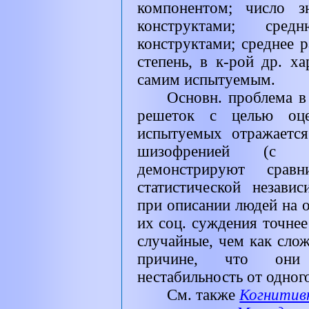
компонентом; число з
конструктами; сре
конструктами; среднее 
степень, в к-рой др. х
самим испытуемым.
Основн. проблема в
решеток с целью оц
испытуемых отражаетс
шизофренией (с н
демонстрируют сравн
статистической незави
при описании людей на о
их соц. суждения точнее
случайные, чем как слож
причине, что они
нестабильность от одного
См. также
Когнитив