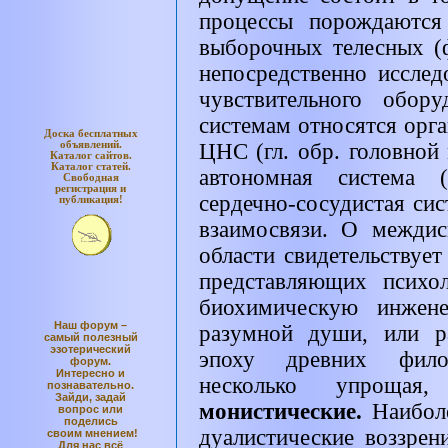
процессы порождаются
выборочных телесных (
непосредственно иссле
чувствительного обор
системам относятся орган
Доска бесплатных
объявлений.
ЦНС (гл. обр. головной 
Каталог
сайтов.
Каталог
статей.
автономная система (
Свободная
регистрация и
сердечно-сосудистая сист
публикация!
взаимосвязи. О междис
области свидетельствует
представляющих психо
биохимическую инжен
Наш форум –
разумной души, или р
самый полезный
эзотерический
эпоху древних фило
форум.
Интересно и
несколько упрощ
познавательно.
Зайди, задай
монистические.
Наибол
вопрос или
поделись
дуалистические воззрен
своим мнением!
Для нас всё