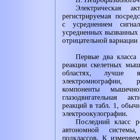
Электрическая ак
регистрируемая посред
с усреднением сигнал
усредненных вызванных 
отрицательной вариации
Первые два класса 
реакции скелетных мыш
областях, лучше в
электромиографии, р
компоненты мышечно
глазодвигательная ак
реакций в табл. 1, обы
электроокулографии.
Последний класс р
автономной системы
подклассов. К измеряе