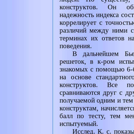
конструктов. Он об
надежность индекса сост
коррелирует с точност
различий между ними 
терминах их ответов н
поведения.
В дальнейшем Бье
решеток, в к-ром исп
знакомых с помощью 6-б
на основе стандартно
конструктов. Все п
сравниваются друг с др
получаемой одним и тем
конструктам, начисляет
балл по тесту, тем ме
испытуемый.
Исслед. К. с. пока