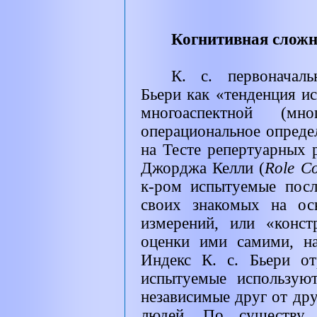
Когнитивная сложн
К. с. первоначал
Бьери как «тенденция ис
многоаспектной (мн
операциональное опреде
на Тесте репертуарных 
Джорджа Келли (
Role Co
к-ром испытуемые посл
своих знакомых на ос
измерений, или «конс
оценки ими самими, на
Индекс К. с. Бьери от
испытуемые использую
независимые друг от дру
людей. По существу,