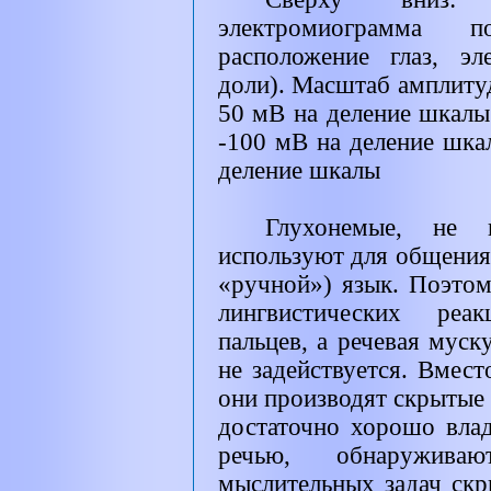
электромиограмма по
расположение глаз, эл
доли). Масштаб амплитуд
50 мВ на деление шкалы
-100 мВ на деление шка
деление шкалы
Глухонемые, не 
используют для общения
«ручной») язык. Поэто
лингвистических ре
пальцев, а речевая муск
не задействуется. Вмес
они производят скрытые 
достаточно хорошо влад
речью, обнаружив
мыслительных задач ск