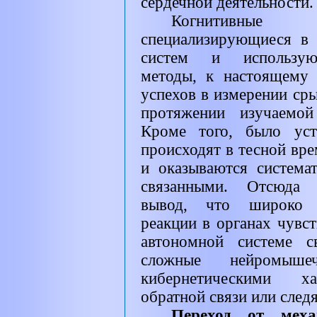
сердечной деятельности.
Когнитивные
специализирующиеся в 
систем и использующ
методы, к настоящему 
успехов в измерении ср
протяжении изучаемой
Кроме того, было уст
происходят в тесной вре
и оказываются система
связанными. Отсюда 
вывод, что широко р
реакции в органах чувс
автономной системе с
сложные нейромыше
кибернетическими ха
обратной связи или след
Переход от меха