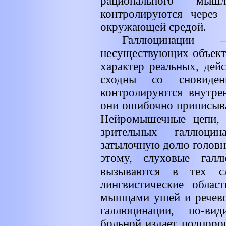
рационального мыш
контролируются через 
окружающей средой.
Галлюцинации 
несуществующих объекто
характер реальных, де
сходны со сновид
контролируются внутре
они ошибочно приписыв
Нейромышечные цепи, 
зрительных галлюци
затылочную долю головно
этому, слуховые галл
вызываются в тех сл
лингвистические облас
мышцами ушей и речевог
галлюцинации, по-вид
больной издает подпорог