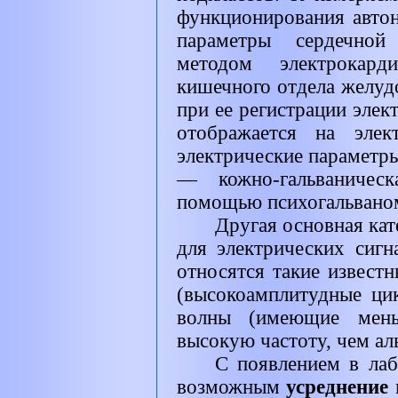
функционирования автон
параметры сердечной 
методом электрокарди
кишечного отдела желудо
при ее регистрации эле
отображается на элек
электрические параметры
— кожно-гальваническ
помощью психогальвано
Другая основная кате
для электрических сигн
относятся такие извест
(высокоамплитудные цик
волны (имеющие мень
высокую частоту, чем ал
С появлением в ла
возможным
усреднение