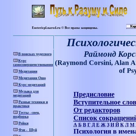
Esotericpl.narod.ru © Все права защищены.
Психологичес
Раймонд Корс
В
поисках
чудесного
Курс
(Raymond Corsini, Alan A
самосовершенствования
о
f Ps
Медитации
Медитации Ошо
Курс медитаций
Музыка для
Предисловие
медитаций
Вступительное сло
Разные техники и
практики
От редакторов
Тесты - спец.
Список сокращени
подборка
Рейки
А
Б
В
Г
Д
Е
Ж
З
И
Й
К
Л
М
Психология в имен
Фэн - Шуй