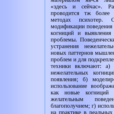
«здесь и сейчас». Р
проводится тж более 
методах психотер. 
модификации поведения
когниций и выявления
проблемы. Поведенческ
устранения нежелател
новых паттернов мышле
проблем и для подкрепле
техники включают: а)
нежелательных когниц
появления; б) модели
использование воображ
как новые когниций 
желательным повед
благополучием; г) испол
на практике в реальных