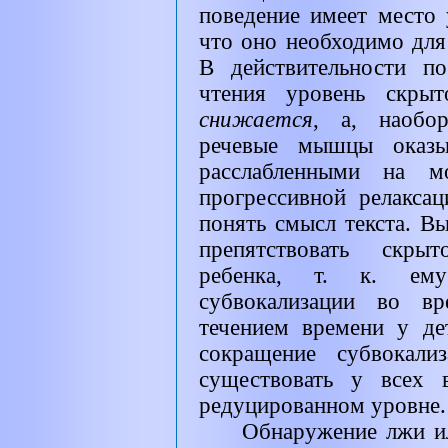
поведение имеет место
что оно необходимо для
В действительности п
чтения уровень скры
снижается
,
а, наобо
речевые мышцы оказы
расслабленными на 
прогрессивной релаксац
понять смысл текста. Вы
препятствовать скры
ребенка, т. к. е
субвокализации во вр
течением времени у де
сокращение субвокали
существовать у всех 
редуцированном уровне.
Обнаружение лжи ил