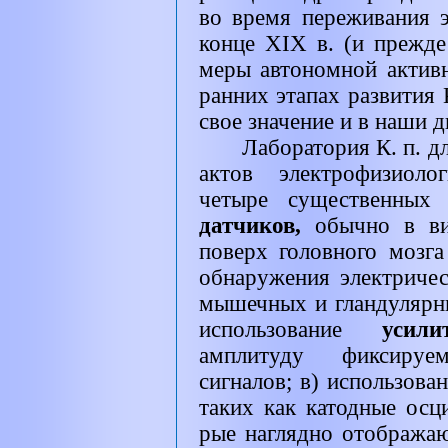
во время переживания 
конце
XIX
в. (и прежде
меры автономной актив
ранних этапах развития 
свое значение и в наши д
Лаборатория К. п. д
актов электрофизиоло
четыре существенных 
датчиков,
обычно в ви
поверх головного мозг
обнаружения электриче
мышечных и гландулярны
использование
усил
амплитуду фиксируе
сигналов; в) использова
таких как катодные осц
рые наглядно отображаю