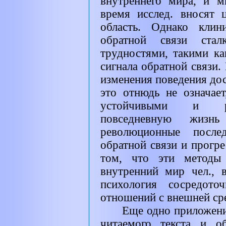
внутреннего мира, и 
время исслед. вносят
область. Однако клин
обратной связи стал
трудностями, такими ка
сигнала обратной связи
изменения поведения дос
это отнюдь не означает
устойчивыми и ра
повседневную жиз
революционные послед
обратной связи и прогре
том, что эти методы 
внутренний мир чел., 
психология сосредото
отношений с внешней ср
Еще одно приложени
читаемого текста и о