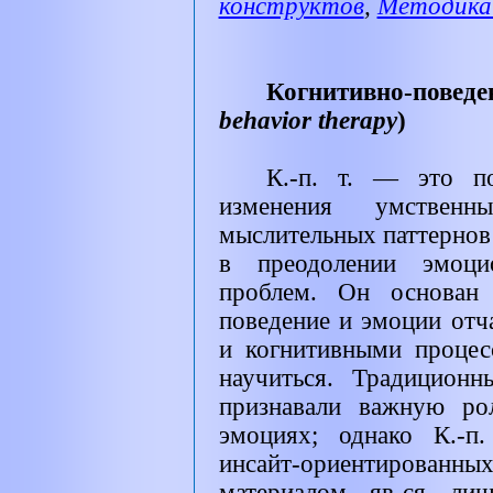
конструктов
,
Методика
Когнитивно-повед
behavior therapy
)
К.-п. т. — это по
изменения умствен
мыслительных паттернов
в преодолении эмоци
проблем. Он основан 
поведение и эмоции отч
и когнитивными процес
научиться. Традиционн
признавали важную ро
эмоциях; однако К.-п
инсайт-ориентирован
материалом яв-ся лиш