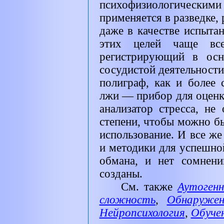
психофизиологиче
применяется в разведке,
даже в качестве испыта
этих целей чаще всег
регистрирующий в осн
сосудистой деятельност
полиграф, как и более 
лжи — прибор для оценки
анализатор стресса, не
степени, чтобы можно б
использование. И все же
и методики для успешно
обмана, и нет сомнени
созданы.
См. также
Аутоген
сложность
,
Обнаруже
Нейропсихология
,
Обучен