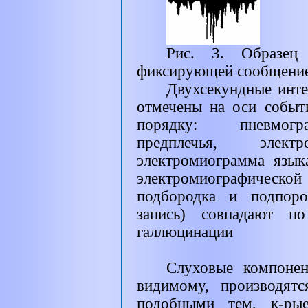
Рис. 3. Образец 
фиксирующей сообщение
Двухсекундные инт
отмечены на оси событ
порядку: пневмогр
предплечья, электр
электромиограмма язык
электромиографическ
подбородка и подпоро
запись) совпадают п
галлюцинации
Слуховые компонен
видимому, производят
подобными тем, к-ры