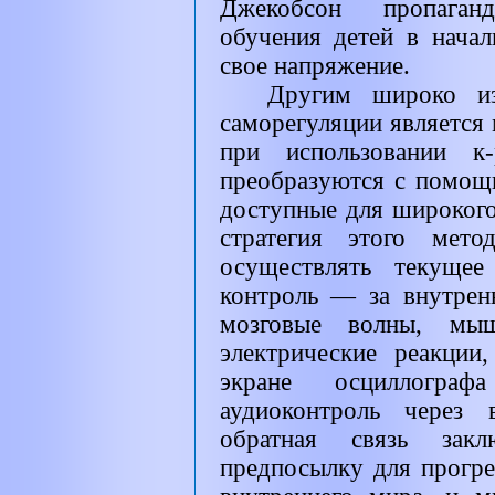
Джекобсон пропаган
обучения детей в начал
свое напряжение.
Другим широко из
саморегуляции является 
при использовании к-
преобразуются с помощ
доступные для широког
стратегия этого мет
осуществлять текуще
контроль — за внутрен
мозговые волны, мы
электрические реакции
экране осциллогра
аудиоконтроль через 
обратная связь зак
предпосылку для прогре