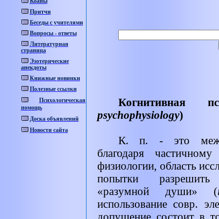
Коаны
Притчи
Беседы с учителями
Вопросы - ответы
Литературная
страница
Эзотерические
анекдоты
Книжные новинки
Полезные ссылки
Когнитивная пс
Психологическая
помощь
psychophysiology
)
Доска объявлений
Новости сайта
К. п. - это межд
благодаря частичному
физиологии, область исс
попытки разрешить
«разумной души» (
использование совр. эл
допущение состоит в то