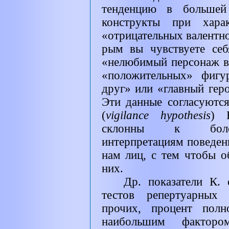
тенденцию в большей 
конструкты при хара
«отрицательных валентно
рым вы чувствуете се
«нелюбимый персонаж в
«положительных» фигу
друг» или «главный гер
Эти данные согласуются
(
vigilance hypothesis
)
склонны к более
интерпретациям поведе
нам лиц, с тем чтобы о
них.
Др. показатели К.
тестов репертуарных 
прочих, процент полн
наибольшим фактор