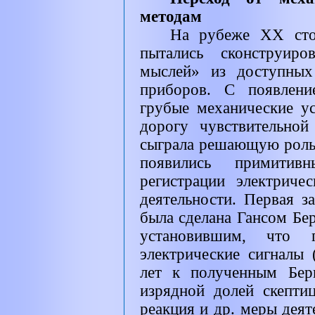
методам
На рубеже
XX
ст
пытались сконструир
мыслей» из доступных
приборов. С появлени
грубые механические у
дорогу чувствительной
сыграла решающую роль в
появились примитив
регистрации электрич
деятельности. Первая з
была сделана Гансом Бер
установившим, что г
электрические сигналы
лет к полученным Бер
изрядной долей скептиц
реакция и др. меры дея