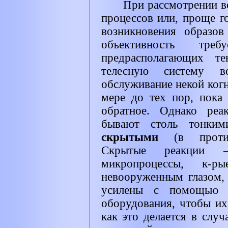
При рассмотрении в
процессов или, проще г
возникновения образо
объективность тр
предрасполагающих т
телесную систему в
обслуживание некой ког
мере до тех пор, пока
обратное. Однако реа
бывают столь тонким
скрытыми
(в прот
Скрытые реакции 
микропроцессы, к-р
невооруженным глазом,
усилены с помощью сп
оборудования, чтобы их
как это делается в случ