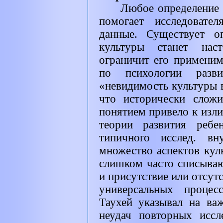
Любое определение 
помогает исследовате
данные. Существует о
культуры станет нас
ограничит его применим
по психологии разв
«невидимость культуры в
что исторически слож
понятием привело к изл
теории развития ребе
типичного исслед. в
множество аспектов кул
слишком часто списываю
и присутствие или отсут
универсальных процес
Таухей указывал на ва
неудач повторных иссл