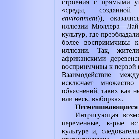
строения с прямыми у
«среды, созданной
environment
)),
оказали
иллюзии Мюллера—Лайер
культур, где преобладал
более восприимчивы к 
иллюзии. Так, жите
африканскими деревен
восприимчивы к первой 
Взаимодействие меж
исключает множество 
объяснений, таких как н
или неск. выборках.
Несмешивающиеся 
Интригующая возмо
переменные, к-рые вс
культуре и, следовате