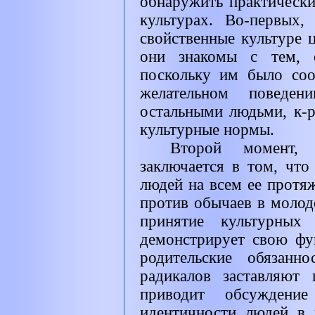
обнаружить практическ
культурах. Во-первых
свойственные культуре 
они знакомы с тем, о
поскольку им было со
желательном поведе
остальными людьми, к-
культурные нормы.
Второй момент, 
заключается в том, что
людей на всем ее протя
против обычаев в молодо
принятие культурных
демонстрирует свою фу
родительские обязанн
радикалов заставляют 
приводит обсуждение
идентичности людей в 