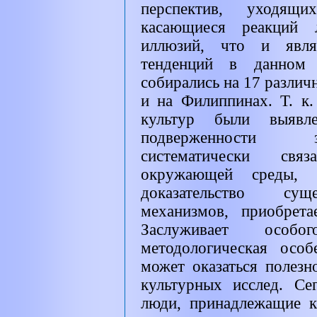
перспектив, уходящ
касающиеся реакций 
иллюзий, что и явля
тенденций в данном и
собирались на 17 разли
и на Филиппинах. Т. к.
культур были выявл
подверженности 
систематически свя
окружающей среды, 
доказательство сущ
механизмов, приобрет
Заслуживает особ
методологическая особ
может оказаться полезн
культурных исслед. Се
люди, принадлежащие к