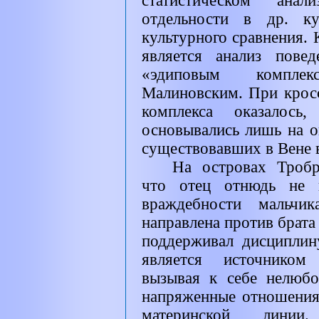
статистическом ана
отдельности в др. ку
культурного сравнения.
является анализ пове
«эдиповым компле
Малиновским. При кросс
комплекса оказалось
основывались лишь на о
существовавших в Вене 
На островах Тробр
что отец отнюдь не в
враждебности мальчик
направлена против брата 
поддерживал дисциплину
является источником
вызывая к себе нелюбо
напряженные отношения
материнской линии