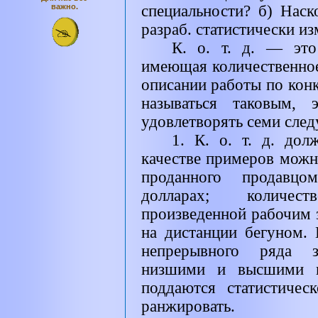
важно.
специальности? б) Нас
разраб. статистически изм
К. о. т. д. — это
имеющая количественное
описании работы по кон
называться таковым, 
удовлетворять семи сле
1. К. о. т. д. до
качестве примеров мож
проданного продавц
долларах; количес
произведенной рабочим з
на дистанции бегуном.
непрерывного ряда 
низшими и высшими по
поддаются статистиче
ранжировать.