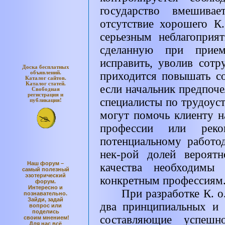
государство вмешивае
отсутствие хорошего К.
серьезным неблагоприя
сделанную при прием
исправить, уволив сотр
Доска бесплатных
объявлений.
приходится повышать с
Каталог
сайтов.
Каталог
статей.
если начальник предпоче
Свободная
регистрация и
специалисты по трудоус
публикация!
могут помочь клиенту н
профессии или реком
потенциальному работо
нек-рой долей вероятн
Наш форум –
качества необходимы
самый полезный
эзотерический
конкретным профессиям
форум.
Интересно и
При разработке К. о.
познавательно.
Зайди, задай
два принципиальных и 
вопрос или
поделись
составляющие успешн
своим мнением!
Для нас всё