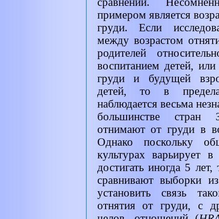
сравнений. Несомнен
примером является возра
груди. Если исследов
между возрастом отнят
родителей относитель
воспитанием детей, или
груди и будущей взр
детей, то в предел
наблюдается весьма нез
большинстве стран 
отнимают от груди в во
Однако поскольку об
культурах варьирует 
достигать иногда 5 лет,
сравнивают выборки из
установить связь так
отнятия от груди, с 
челов. отношений (
HR