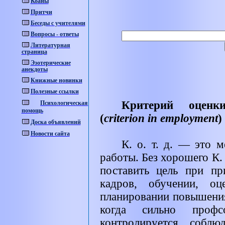
Коаны
Притчи
Беседы с учителями
Вопросы - ответы
Литературная
страница
Эзотерические
анекдоты
Книжные новинки
Полезные ссылки
Критерий оценки
Психологическая
помощь
(
criterion in employment
)
Доска объявлений
Новости сайта
К. о. т. д. — это 
работы. Без хорошего К. 
поставить цель при пр
кадров, обучении, оц
планировании повышения
когда сильно профс
контролируется соблю