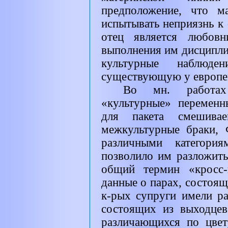
предположение, что м
испытывать неприязнь к 
отец является любовн
выполнения им дисциплин
культурные наблюде
существующую у европей
Во мн. работах 
«культурные» перемен
для пакета смешивае
межкультурные браки,
различными категори
позволило им разложит
общий термин «кросс-
данные о парах, состоящ
к-рых супруги имели ра
состоящих из выходцев
различающихся по цвет