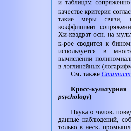
и таблицам сопряженно
качестве критерия соглас
такие меры связи, 
коэффициент сопряженн
Хи-квадрат осн. на мул
к-рое сводится к бино
используется в мног
вычислении полиномиал
в логлинейных (логариф
См. также
Статисти
Кросс-культурная
psychology
)
Наука о челов. пове
данные наблюдений, со
только в неск. промышле