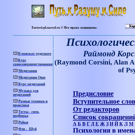
Esotericpl.narod.ru © Все права защищены.
Психологичес
Раймонд Корс
В
поисках
чудесного
Курс
(Raymond Corsini, Alan A
самосовершенствования
о
f Ps
Медитации
Медитации Ошо
Курс медитаций
Музыка для
Предисловие
медитаций
Вступительное сло
Разные техники и
практики
От редакторов
Тесты - спец.
Список сокращени
подборка
Рейки
А
Б
В
Г
Д
Е
Ж
З
И
Й
К
Л
М
Психология в имен
Фэн - Шуй