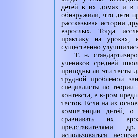
детей в их домах и в 
обнаружили, что дети п
рассказывая истории др
взрослых. Тогда иссл
практику на уроках, 
существенно улучшились
Т. н. стандартизир
учеников средней шко
пригодны ли эти тесты д
трудной проблемой за
специалисты по теории т
контекста, в к-ром предп
тестов. Если на их осно
компетенции детей, о
сравнивать их вро
представителями д
использоваться неспр