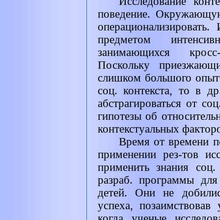
Исследование конт
поведение. Окружающу
операционализировать. 
предметом интенсив
занимающихся кросс-
Поскольку приезжающи
слишком большого опыт
соц. контекста, то в д
абстрагироваться от со
гипотезы об относитель
контекстуальных факторо
Время от времени п
применении рез-тов ис
применить знания соц.
разраб. программы для
детей. Они не добилис
успеха, позаимствовав
когда ученые исследов