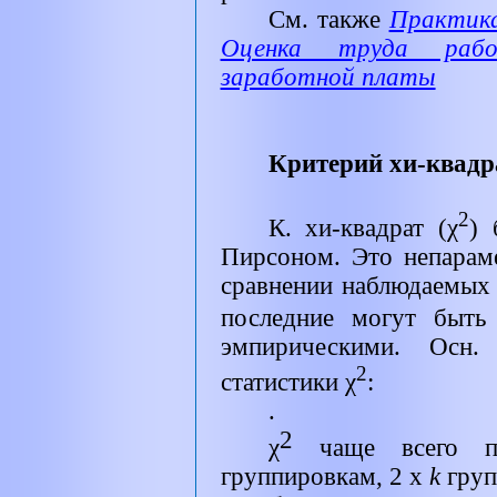
См. также
Практика
Оценка труда рабо
заработной платы
Критерий хи-квадра
2
К. хи-квадрат (χ
) 
Пирсоном. Это непараме
сравнении наблюдаемых 
последние могут быть
эмпирическими. Осн.
2
статистики χ
:
.
2
χ
чаще всего пр
группировкам, 2 х
k
гру