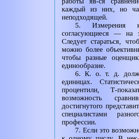
работы яв-ся сравнени
каждый из них, но ча
неподходящей.
5. Измерения к
согласующиеся — на з
Следует стараться, чт
можно более объективны
чтобы разные оценщик
единообразие.
6. К. о. т. д. до
единицах. Статистиче
процентили, Т-пок
возможность сравнив
достигнутого представи
специалистами разн
профессии.
7. Если это возможно
к одному числу. В нек