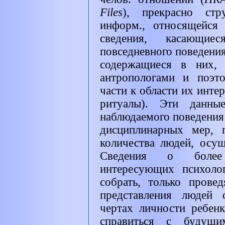
Files
)
,
прекрасно стр
информ., относящейся
сведения, касающие
повседневного поведения
содержащиеся в них,
антропологами и поэт
части к области их интер
ритуалы). Эти данные
наблюдаемого поведения 
дисциплинарных мер, 
количества людей, осу
Сведения о более 
интересующих психоло
собрать, только прове
представления людей 
чертах личности ребен
справиться с будущи