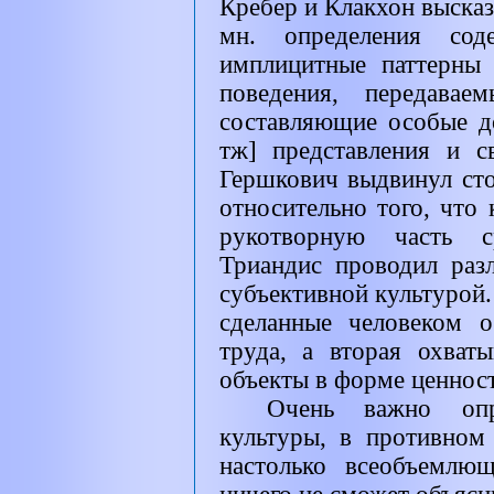
Кребер и Клакхон высказ
мн. определения сод
имплицитные паттерны
поведения, передава
составляющие особые до
тж] представления и с
Гершкович выдвинул ст
относительно того, что 
рукотворную часть с
Триандис проводил раз
субъективной культурой.
сделанные человеком 
труда, а вторая охват
объекты в форме ценност
Очень важно опр
культуры, в противном
настолько всеобъемлю