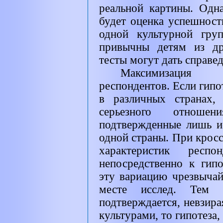
реальной картины. Одн
будет оценка успешност
одной культурной гру
привычны детям из др
тесты могут дать справе
Максимизация р
респондентов. Если гип
в различных странах,
серьезного отношен
подтвержденные лишь ис
одной страны. При кросс
характеристик респо
непосредственно к гипо
эту вариацию чрезвыча
месте исслед. Тем 
подтверждается, невзира
культурами, то гипотеза,