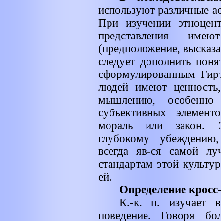
используют различные ас
При изучении этноцент
представления имею
(предположение, высказ
следует дополнить пон
сформулированным Гирт
людей имеют ценность,
мышлению, особенно 
субъективных элементо
мораль или закон. Э
глубокому убеждению,
всегда яв-ся самой лу
стандартам этой культур
ей.
Определение кросс
К.-к. п. изучает 
поведение. Говоря бо