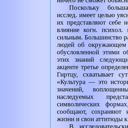
ничего не сможет объясн
Поскольку больша
исслед. имеет целью уяс
их представляют себе н
влияние когн. психол.
сильным. Большинство р
людей об окружающем 
обусловленной этими о
этих знаний следующ
акценте третье определ
Гиртцу, схватывает сут
«Культура — это истор
значений, воплощен
наследуемых предс
символических формах
сообщают, сохраняют 
жизни и свои аттитюды к
В исследовательск