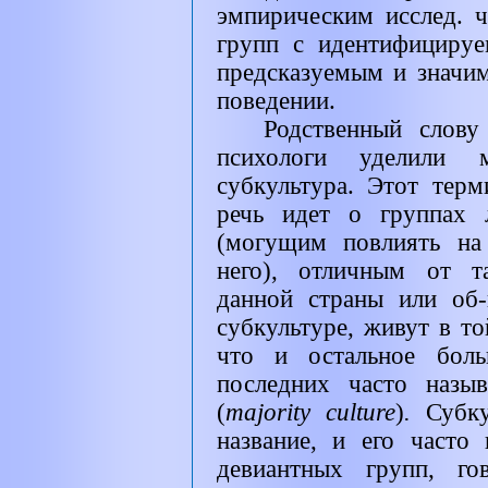
эмпирическим исслед. 
групп с идентифициру
предсказуемым и значи
поведении.
Родственный слову
психологи уделили
субкультура. Этот терм
речь идет о группах 
(могущим повлиять на
него), отличным от т
данной страны или об
субкультуре, живут в то
что и остальное боль
последних часто назы
(
majority culture
)
.
Субк
название, и его часто
девиантных групп, го