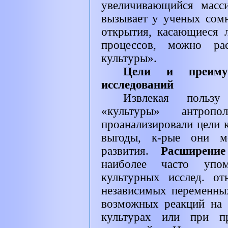
увеличивающийся масси
вызывает у ученых сомн
открытия, касающиеся 
процессов, можно рас
культуры».
Цели и преимущ
исследований
Извлекая пользу
«культуры» антропо
проанализировали цели к
выгоды, к-рые они м
развития.
Расширени
наиболее часто упо
культурных исслед. от
независимых переменны
возможных реакций на 
культурах или при пр