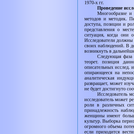
1970-х гг.
Проведение иссл
Многообразие и 
методов и методик. П
доступа, позиции и ро
представления о мест
ситуация, когда они 
Исследователи должны т
своих наблюдений. В д
возникнуть в дальнейшем
Следующая фаза 
теорет. позиция данн
описательных исслед. и
опирающееся на непос
аналитическая индукци
развращает, может изуч
не будет достигнуто со
Исследователь м
исследователь может ре
роли в различных сит
принадлежность наблю
женщины имеют больш
культур. Выборка перио
огромного объема поте
если приходится вест