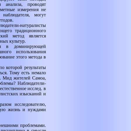
ы анализа, проводят
аметные измерения не
наблюдателя, могут
етодов.
людатели-натуралисты
ющего традиционного
ский метод является
ных культур.
ия в доминирующей
шного использования
ование этого метода в
по которой результаты
ься. Тому есть немало
М. Мид жителей Самоа,
облемы? Наблюдатели-
естественное исслед. в
алистских изысканий и
разом исследователю,
ную жизнь и нуждами
 внешними проблемами.
я дисциплина в смысле