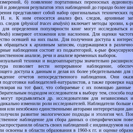
измерений, б) появление портативных переносных аудиовизу
 и доведения результатов этих наблюдений до гораздо более ши
рения представляют собой набор оригинальных технических 
 Н. н. К ним относится анализ физ. следов, архивные за
з. следов (
physical traces analysis
)
включает методы эрозии, к-
., для определения популярности книг могут исследоваться 
thods
)
измеряют отложения или наслоения. Для оценки частот
ество осевшей на них пыли. Для получения доступа к интер
тж обращаться к архивным записям, содержащимся в различно
рные наблюдения состоят из подкатегорий, к-рые фокусируют
анственном анализе, речи и анализе временных выборок.
визуальной техники и видеоаппаратуры значительно расширило
тура позволяет вести непрерывное наблюдение, обеспеч
щего доступа к данным и делая их более убедительными для 
рждение отчетов непосредственного наблюдения. Они оказ
 подготовки наблюдателей-натуралистов, а также проверки на
евзирая на тот факт, что собираемые с их помощью данны
бирательным подходом исследователя к выбору тем, способа под
 могут предъявляться др. исследователям для независимых 
адикально изменили роли исследователей. Наблюдатели больше 
ия или неизбежно единственными авторами интерпретации дан
 получили развитие экологические подходы и этология чел. По
ственное наблюдение для сбора данных о специфическом пове
распространили область своих наблюдений с индивидуумов на и
и освоены в области образования в 1960-х гг. и оценке образ