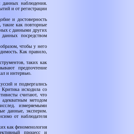
я данных наблюдения.
ытий и от регистрации
обие и достоверность
, такие как повторные
нных с данными других
 данных посредством
образом, чтобы у него
димость. Как правило,
струментов, таких как
зывают предпочтение
ал и интервью.
уссий и подвергались
 Критика исходила со
тивисты считают, что
е адекватным методом
исслед. измеряемыми
ные данные, эксперим.
исимо от наблюдателя
аких как феноменология
ъективный процесс и