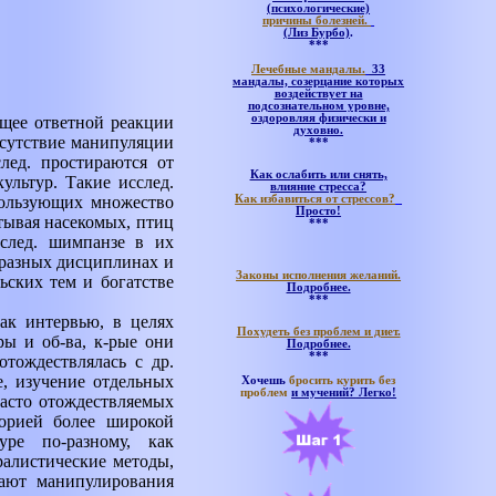
(психологические)
причины болезней.
(Лиз Бурбо)
.
***
Лечебные мандалы.
33
мандалы, созерцание которых
воздействует на
подсознательном уровне,
оздоровляя физически и
щее ответной реакции
духовно.
тсутствие манипуляции
***
лед. простираются от
Как ослабить или снять,
льтур. Такие исслед.
влияние стресса?
пользующих множество
Как избавиться от стрессов?
Просто!
тывая насекомых, птиц
***
след. шимпанзе в их
в разных дисциплинах и
Законы исполнения желаний.
ьских тем и богатстве
Подробнее.
***
ак интервью, в целях
Похудеть без проблем и диет.
ы и об-ва, к-рые они
Подробнее.
***
отождествлялась с др.
е, изучение отдельных
Хочешь
бросить курить без
проблем
и мучений?
Легко!
часто отождествляемых
горией более широкой
ре по-разному, как
уралистические методы,
гают манипулирования