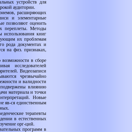
альных устройств для
рокой аудитории.
приемов, расширяющих
писи и элементарные
рые позволяют оценить
их переплеты. Методы
ы использования книг
есующим их проблемам
го рода документах и
ся на физ. признаках,
 возможности в сборе
ивая исследователей
зрителей. Видеозаписи
ываются чрезвычайно
дежности и валидности
е подвержены влиянию
ачи материала и точки
интерпретаций. Новые
не яв-ся единственным
ных.
веденческие терапевты
дении в естественных
зучение орг-ций.
овательных программ в