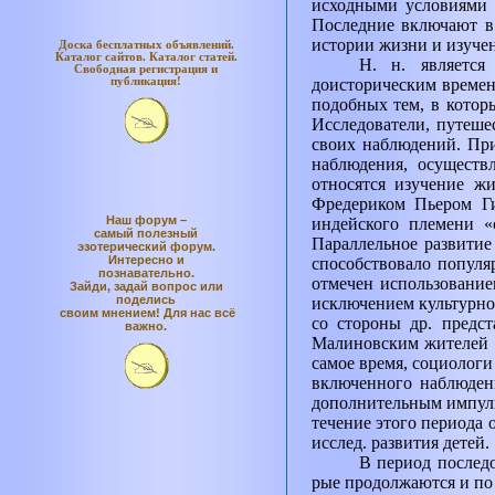
исходными условиями 
Последние включают в 
истории жизни и изучен
Доска бесплатных объявлений.
Каталог
сайтов. Каталог
статей.
Н. н. является
Свободная регистрация и
публикация!
доисторическим времен
подобных тем, в котор
Исследователи, путеше
своих наблюдений. Пр
наблюдения, осуществ
относятся изучение ж
Фредериком Пьером Ги
Наш форум –
индейского племени «с
самый полезный
Параллельное развити
эзотерический форум.
Интересно и
способствовало популя
познавательно.
отмечен использование
Зайди, задай вопрос или
поделись
исключением культурно
своим мнением! Для нас всё
со стороны др. предс
важно.
Малиновским жителей Т
самое время, социологи
включенного наблюден
дополнительным импульс
течение этого периода
исслед. развития детей.
В период последо
рые продолжаются и по 