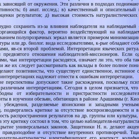
к зависящий от окружения. Эти различия в подходах поднима
тивность; б) анат. исслед.; в) качественный и описательны
ценки результатов; д) высокая стоимость натуралистических 
рудно сохранить из-за влияния наблюдателя на наблюдаемый о
торгающийся фактор, вероятно воздействующий на наблюда
ванием полупрозрачных зеркал является примером минимизаци
туры или др. биолог. вида исследователями, к-рые обладают с
ами, яв-ся второй проблемой. Интерпретации языческих риту
ы предвзятого отношения наблюдателей-миссионеров. Если о
ями, чьи интерпретации расходятся, означает ли это, что оба т
и же их следует рассматривать как вклады в более полное пон
 делают позитивисты, что существует единственное, истинное 
 интерпретациях надлежит отнести к ошибкам интерпретации.
ие перспективы допускают такие расхождения, поскольку псих
 различным интерпретациям. Сегодня в целом признается, что
бодны от избирательности и пристрастности исследовател
нты в изучении обезьян, обитающих в районе Арашиямы (г. Кио
и убеждения, разделяемые японскими и западными учеными
. подвергались критике за отсутствие воспроизводимости и в
ть распространения результатов на др. группы или культуры, 
а эту критику состоял в том, что целью наблюдателя-натуралиста
рытие универсальных законов. Защитники Н. н. делают акцен
, правдоподобие и отсутствие внутренних противоречий. Тща
людатели-натуралисты идентифицируют его контекст, кодиф