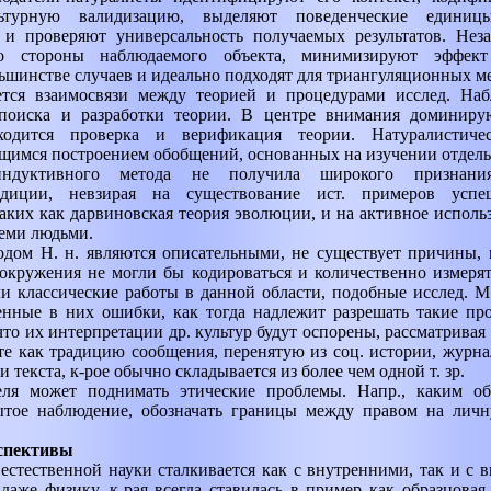
льтурную валидизацию, выделяют поведенческие единиц
. и проверяют универсальность получаемых результатов. Нез
о стороны наблюдаемого объекта, минимизируют эффект 
ьшинстве случаев и идеально подходят для триангуляционных м
ется взаимосвязи между теорией и процедурами исслед. Наб
поиска и разработки теории. В центре внимания доминиру
ходится проверка и верификация теории. Натуралистиче
имся построением обобщений, основанных на изучении отдель
индуктивного метода не получила широкого признан
радиции, невзирая на существование ист. примеров успе
аких как дарвиновская теория эволюции, и на активное использ
еми людьми.
одом Н. н. являются описательными, не существует причины, 
окружения не могли бы кодироваться и количественно измерят
и классические работы в данной области, подобные исслед. 
енные в них ошибки, как тогда надлежит разрешать такие пр
то их интерпретации др. культур будут оспорены, рассматривая 
те как традицию сообщения, перенятую из соц. истории, журн
текста, к-рое обычно складывается из более чем одной т. зр.
еля может поднимать этические проблемы. Напр., каким об
тое наблюдение, обозначать границы между правом на лич
рспективы
естественной науки сталкивается как с внутренними, так и с
 даже физику, к-рая всегда ставилась в пример как образцова