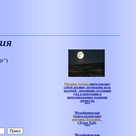
дия
gy")
Прекша-дхьяна
представляет
собой технику медитации цель
которой - изменение состояния
ума и поведения и
интегрированное развитие
личности.
***
Метафизические
(психологические)
причины болезней.
(Луиза Хей)
.
***
Метафизические