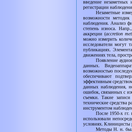
введение незаметных 
регистрации наблюдений
Незаметные изме
возможности методик
наблюдения. Анализ фи
степень износа. Напр
аккреции (
accretion me
можно измерить колич
исследователи могут 
публикациях. Элемента
движениях тела, простр
Появление аудио
данных. Видеоаппара
возможностью последую
обеспечивают подтве
эффективным средством
данных наблюдения, н
ошибок, связанных с из
съемки. Такие записи
технические средства р
инструментом наблюден
После 1950-х гг.
использовали непосред
условиях. Клиницисты 
Методы Н. н. был