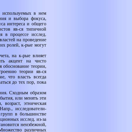
е используемых в нем
ния и выбора фокуса,
уса интереса и общего
истов яв-ся типичной
я в процессе исслед.
властей на проведение
их ролей, к-рые могут
чета, на к-рые влияет
лать акцент на чисто
ся обоснование теории,
троению теории яв-ся
ие, что власть всегда
ться до тех пор, пока
ния. Сходным образом
бытия, или менять эти
 возраст, этническая
апр., исследователи-
групп в большинстве
ционных исслед. из-за
ановится неизбежной,
 Множество различных