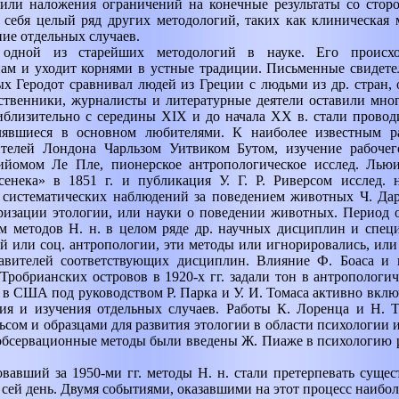
или наложения ограничений на конечные результаты со сторо
себя целый ряд других методологий, таких как клиническая 
ие отдельных случаев.
 одной из старейших методологий в науке. Его происх
ам и уходит корнями в устные традиции. Письменные свидете
ых Геродот сравнивал людей из Греции с людьми из др. стран,
ственники, журналисты и литературные деятели оставили мно
иблизительно с середины
XIX
и до начала
XX
в. стали провод
лявшиеся в основном любителями. К наиболее известным р
ителей Лондона Чарльзом Уитвиком Бутом, изучение рабоче
йомом Ле Пле, пионерское антропологическое исслед. Лью
енека» в 1851 г. и публикация У. Г. Р. Риверсом исслед. н
е систематических наблюдений за поведением животных Ч. Да
ризации этологии, или науки о поведении животных. Период от
м методов Н. н. в целом ряде др. научных дисциплин и специ
й или соц. антропологии, эти методы или игнорировались, или
тавителей соответствующих дисциплин. Влияние Ф. Боаса и п
робрианских островов в 1920-х гг. задали тон в антропологич
 в США под руководством Р. Парка и У. И. Томаса активно вклю
ия и изучения отдельных случаев. Работы К. Лоренца и Н. 
ом и образцами для развития этологии в области психологии и
 обсервационные методы были введены Ж. Пиаже в психологию р
вавший за 1950-ми гг. методы Н. н. стали претерпевать сущес
сей день. Двумя событиями, оказавшими на этот процесс наиболь