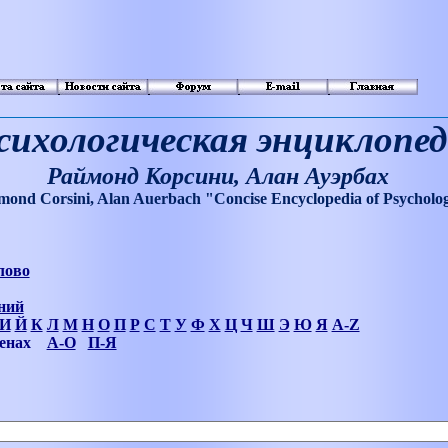
сихологическая энциклопе
Раймонд Корсини, Алан Ауэрбах
mond Corsini, Alan Auerbach "Concise Encyclopedia
о
f Psycholo
лово
ний
И
Й
К
Л
М
Н
О
П
Р
С
Т
У
Ф
Х
Ц
Ч
Ш
Э
Ю
Я
A-Z
менах
А-О
П-Я