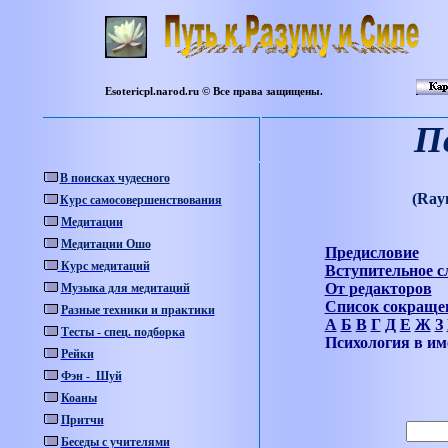
Esotericpl.narod.ru © Все права защищены.
П
В
поисках
чудесного
(Ray
Курс самосовершенствования
Медитации
Медитации Ошо
Предисловие
Курс медитаций
Вступительное с
От редакторов
Музыка для медитаций
Список сокраще
Разные техники и практики
А
Б
В
Г
Д
Е
Ж
З
Тесты - спец. подборка
Психология в и
Рейки
Фэн - Шуй
Коаны
Притчи
Беседы с учителями