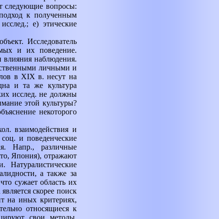
ют следующие вопросы:
й подход к полученным
исслед.; е) этические
бъект. Исследователь
емых и их поведение.
и влияния наблюдения.
обственными личными и
алов в
XIX
в. несут на
дна и та же культура
аких исслед. не должны
имание этой культуры?
объяснение некоторого
ол. взаимодействия и
 соц. и поведенческие
я. Напр., различные
то, Япония), отражают
. Натуралистические
алидности, а также за
что сужает область их
 является скорее поиск
т на иных критериях,
тельно относящиеся к
ицируют свои методы,