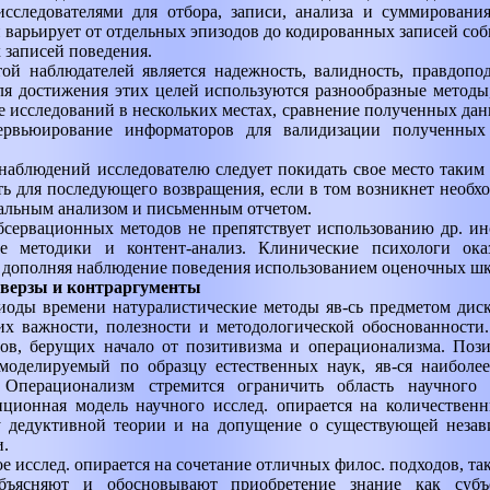
исследователями для отбора, записи, анализа и суммировани
 варьирует от отдельных эпизодов до кодированных записей соб
 записей поведения.
ой наблюдателей является надежность, валидность, правдопод
я достижения этих целей используются разнообразные методы
е исследований в нескольких местах, сравнение полученных да
тервьюирование информаторов для валидизации полученных
аблюдений исследователю следует покидать свое место таким 
ь для последующего возвращения, если в том возникнет необхо
тальным анализом и письменным отчетом.
бсервационных методов не препятствует использованию др. ин
е методики и контент-анализ. Клинические психологи ока
 дополняя наблюдение поведения использованием оценочных шк
оверзы и контраргументы
иоды времени натуралистические методы яв-сь предметом диск
х важности, полезности и методологической обоснованности.
ов, берущих начало от позитивизма и операционализма. Пози
моделируемый по образцу естественных наук, яв-ся наиболе
 Операционализм стремится ограничить область научного 
иционная модель научного исслед. опирается на количествен
у дедуктивной теории и на допущение о существующей незав
.
е исслед. опирается на сочетание отличных филос. подходов, т
бъясняют и обосновывают приобретение знание как суб