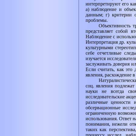
интерпретируют его ка
а) наблюдение и объек
данным; г) критерии о
проблемы.
Объективность т
представляет собой в
Наблюдение с использо
Интерпретация др. куль
культурными стереотип
себе отчетливые след
изучается исследовател
заслуживать доверия ил
Если считать, как это
явления, расхождение в
Натуралистическ
соц. явления подлежат
науки не всегда сво
исследовательские акце
различные ценности 
обсервационные исслед
ограниченную возможнос
использования. Ответ н
понимания, нежели отк
таких как перспектива
процессу исслед. наб