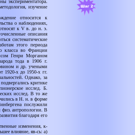
ны экспериментатора.
методология, изучение
ождение относится к
льства о наблюдениях,
 относят к
V
в. до н. э.
гочисленные описания
иться систематические
аботам этого периода
го класса во Франции
исом Генри Морганом
арода тода в 1906 г.
рвином и др. учеными
 1920-х до 1950-х гг.
альностей. Однако, за
 подвергались критике
ионерское исслед. Б.
еских исслед. В то же
чились в Н. н. в форме
Тинбергена послужили
 физ. антропологии. В
азвития благодаря его
твенные изменения, к-
шее влияние, яв-сь: а)