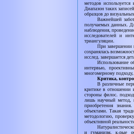
методов используется 
Диапазон таких записей
образцов до визуальных
Важнейшей забот
получаемых данных. Дл
наблюдения, проведени
исследователей и ин
триангуляции.
При завершении н
сохранялась возможност
исслед. завершается де
Использование о
интервью, проективны
многомерному подходу,
Критика, контр
В различные пер
критике в отношении и
стороны филос. подход
лишь научный метод, 
приобретения знания.
объектами. Такая трад
методологию, проверк
объективной реальности
Натуралистическо
и гуманизм, к-рые о