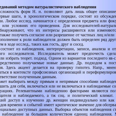
едований методом натуралистического наблюдения
сложность форм Н. н. позволяют дать лишь общее описани
ервые шаги, в хронологическом порядке, состоят из обсужде
ли. Любое исслед. начинается с определения предмета или фок
е или условиях его проведения. Для исследователей-натурал
обнаруживают, что их интересы расширяются или изменяютс
акже получить согласие или разрешение от частных лиц и/или 
ополнение к роли наблюдателя должен быть определен ряд друг
 в ходе исслед., таких как гость, друг и сосед.
состоит из наблюдения, интерпретации, записи, анализа и от
ого исследователя. Исследователь может предпочесть сде
ли избрать теорет. подход. Одним из вариантов последнего яв-
редственно получаемые новые данные. Др. подходом к пос
я. Здесь акцент делается на проверку гипотез. Напр., мнен
аться в контексте профсоюзных организаций и переформулирова
ответствие полученным данным.
ожет выбирать между прямым и непрямым способами наблюде
шить для себя, включаться или не включаться в наблюдаемые со
уациях. Релевантными наблюдению факторами являются пол,
дателя и наблюдаемого, а тж соц. и политический климат. Н
ий доступ к изучению др. женщин индивидуально или как 
дов времени и событий имеет критическое значение для обсерва
нциально доступных данных. Выборка объектов наблюдения ст
и наблюдение за большим количеством единиц наблюдения.