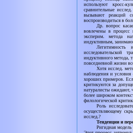
используют кросс-ку
сравнительные исслед
вызывают реакций с
воспроизводиться в бол
Др. вопрос каса
вовлечены в процесс 
эксперим. метода на
индуктивным, занимающ
Легитимность 
исследовательской т
индуктивного метода, т
повседневной жизни вс
Хотя исслед. мет
наблюдения и условия 
хороших примеров. Есл
критикуются за допущ
натуралисты ожидают, ч
более широком контекс
филологической критики 
Роль исследоват
осуществляющему скры
исслед.?
Тенденции и пе
Ригидная модель 
Этот процесс затронул