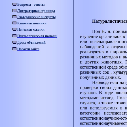
Вопросы - ответы
Литературная страница
Эзотерические анекдоты
Натуралистическ
Книжные новинки
Полезные ссылки
Под Н. н. поним
Психологическая помощь
изучение организмов в 
или целенаправленног
Доска объявлений
наблюдений за отдельн
Новости сайта
реализуются в широко
различных методов и вы
и других животных. 
естественной среде оби
различных соц., культу
полученных данных.
Наблюдатели-нат
проверки своих данных
изучают. В ходе эволю
методами исслед. Поле
случаев, а также этоло
или используемых в к
категории исследов
естественнонаучное/ест
естественнонаучные/е