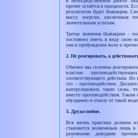
в непосредственной работе лиш
прочее остаётся в праздности. Е
результатом будет бхавакрия. Си
массу энергии, увеличивая т
значительным успехам.
Третье значения бхавакрии – по
постоянно иметь в виду свою ко
ума и пробуждение воли и прочих
2. Не реагировать, а действоват
Обычно мы склонны реагировать 
властью противодействующ
соответствующего действия. Но в
это – противодействие. Дисци
контролировать такие силы, ч
вместо противодействия. Таким 
обузданию и отказу от такой мод
3. Дружелюбие.
Вся жизнь практика должны из
становится возможным лишь в 
разумными доводами против