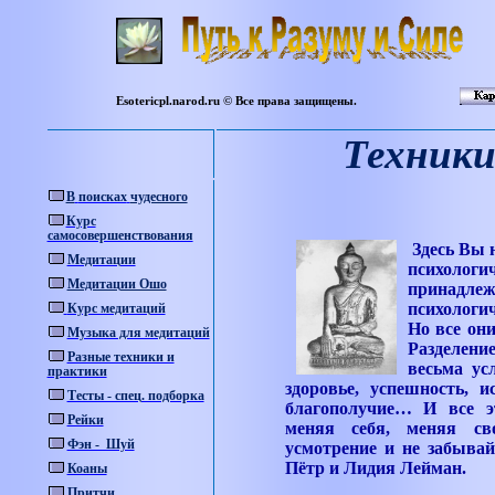
Esotericpl.narod.ru ©
Все
права
защищены
.
Техники
В
поисках
чудесного
Курс
самосовершенствования
Здесь Вы 
Медитации
психологи
Медитации Ошо
принадле
психолог
Курс медитаций
Но все он
Музыка для медитаций
Разделени
Разные техники и
весьма ус
практики
здоровье, успешность, и
Тесты - спец. подборка
благополучие… И все э
Рейки
меняя себя, меняя св
Фэн - Шуй
усмотрение и не забывай
Пётр и Лидия Лейман.
Коаны
Притчи