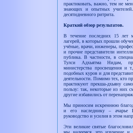
практиковать, важно, тем не мен
знающих и опытных учителей.
десятидневного ритрита.
Краткий обзор результатов.
В течение последних 15 лет 
лагерей, в которых прошли обуче
учёные, врачи, инженеры, профе
и прочие представители интелли
публика. В частности, в специ
Тулси Адхьятма Нидам, пр
министерства просвещения и т.
подобных куров и для представи
деятельности. Помимо тех, кто п
практикуют прекша-дхьяну само
пользу: так, некоторые из них с
другие избавились от перенапряже
Мы приносим искреннюю благод
и его наследнику – ачарье
руководство и усилия в этом нап
Эти великие святые благословил
мы надеемся, что изучение и