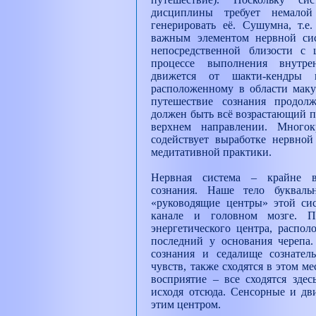
дисциплины требует немалой
генерировать её. Сушумна, т.е
важным элементом нервной си
непосредственной близости с ш
процессе выполнения внутре
движется от шакти-кендры 
расположенному в области маку
путешествие сознания продолжа
должен быть всё возрастающий п
верхнем направлении. Многок
содействует выработке нервной
медитативной практики.
Нервная система – крайне 
сознания. Наше тело букваль
«руководящие центры» этой си
канале и головном мозге. П
энергетического центра, распол
последний у основания черепа.
сознания и седалище сознател
чувств, также сходятся в этом 
восприятие – все сходятся здес
исходя отсюда. Сенсорные и дв
этим центром.