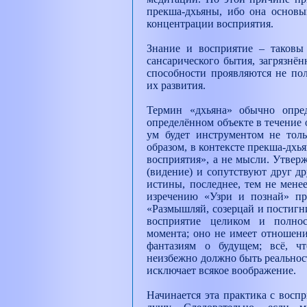
прекша-дхьяны, ибо она основы
концентрации восприятия.
Знание и восприятие – таковы 
сансарического бытия, загрязнё
способности проявляются не пол
их развития.
Термин «дхьяна» обычно опред
определённом объекте в течение 
ум будет инструментом не тол
образом, в контексте прекша-дхь
восприятия», а не мысли. Утвер
(видение) и сопутствуют друг д
истины, последнее, тем не мене
изречению «Узри и познай» при
«Размышляй, созерцай и постигни
восприятие целиком и полно
момента; оно не имеет отношен
фантазиям о будущем; всё, ч
неизбежно должно быть реальнос
исключает всякое воображение.
Начинается эта практика с воспр