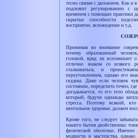
тесно связан с дыханием. Как и 
подлежит регулированию с ц
временем с помощью практики да
скрытые способности подсозн
восприятие, ясновидение и т.д.
СОЗЕР
Принимая во внимание соврем
почему образованный челове
головой, вряд ли вспоминает о 
отлично знаком со всякого р
сталкиваться, и проистек
переутомлением, однако его зна
скудны. Даже если человек чув
состоянии, определить точно, где
догадывается, то его тело обл
который, будучи однажды запу
стресса. Поэтому всякий, кт
ментальное здоровье, должен восс
Кроме того, не следует забыват
нашего бытия двойственны: тонк
физической оболочки. Именно 
мудрости и мастерства, однако