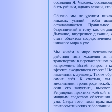
осознания Я. Человек, осознающ
быть учёным, однако всякий, кто 
Обычно мы не уделяем никако
никаких усилий, чтобы дыш
останавливается. Правильн
безразличный к тому, как он ды
Дыхание, внутреннее дыхание, 
стать объектом сосредоточенног
никакого мира в уме.
Мы живём в мире ментальног
действия типа хождения за 
транспортом в перенаселённом г
напряжение. Встаёт вопрос: а к
эффекта ежедневного стресса? Н
изменился к лучшему. Таким обр
самих себя. К счастью, мы
механизмом: тропотрофической, 
если его запустить, вызовет 
Регулярная практика «лёгкой в
мощным средством облегчения м
ума. Сверх того, такая практик
психосоматических заболеваний.