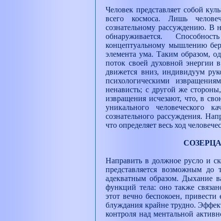
Человек представляет собой ку
всего космоса. Лишь челове
сознательному рассуждению. В н
обнаруживается. Способно
концептуальному мышлению берё
элемента ума. Таким образом, о
поток своей духовной энергии в
движется вниз, индивидуум рук
психологическими извращениям
ненависть; с другой же стороны
извращения исчезают, что, в св
уникального человеческого к
сознательного рассуждения. Нап
что определяет весь ход человече
СОЗЕРЦА
Направить в должное русло и с
представляется возможным до т
адекватным образом. Дыхание в
функций тела: оно также связан
этот вечно беспокоен, привести 
блуждания крайне трудно. Эффек
контроля над ментальной активн