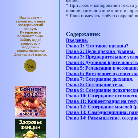
копии.
* При любом копировании текста у
полное наименование книги и адрес
* Явно помечать любую сокращён
Наш форум –
самый полезный
эзотерический
форум.
Интересно и
Содержание:
познавательно.
Введение.
Зайди, задай
вопрос или
Глава 1: Что такое прекша?
поделись
Глава 2: Цель прекша-дхьяны.
своим мнением!
Для нас всё важно.
Глава 3: Предварительные усл
Глава 4: Духовная бдительность
Глава 5: Релаксация и осознанн
Глава 6: Внутреннее путешестви
Глава 7: Созерцание дыхания.
Глава 8: Созерцание тела.
Глава 9: Созерцание психически
Глава 10: Созерцание психическ
Глава 11: Концентрация на тек
Глава 12: Созерцание мыслей (р
Глава 13: Самодисциплина: раз
Глава 14: Размышление, созерц