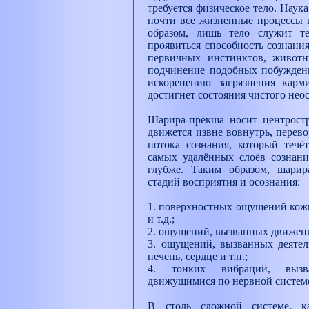
требуется физическое тело. Наук
почти все жизненные процессы п
образом, лишь тело служит т
проявиться способность сознани
первичных инстинктов, живот
подчинение подобных побуждени
искоренению загрязнения карм
достигнет состояния чистого нео
Шарира-прекша носит центростре
движется извне вовнутрь, перев
потока сознания, который течё
самых удалённых слоёв сознани
глубже. Таким образом, шарир
стадий восприятия и осознания:
1. поверхностных ощущений кожи,
и т.д.;
2. ощущений, вызванных движе
3. ощущений, вызванных деятел
печень, сердце и т.п.;
4. тонких вибраций, вызва
движущимися по нервной систем
В столь сложной системе, ка