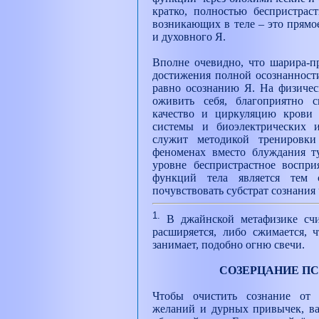
кратко, полностью беспристрас
возникающих в теле – это прямо
и духовного Я.
Вполне очевидно, что шарира-п
достижения полной осознанности 
равно осознанию Я. На физичес
оживить себя, благоприятно с
качество и циркуляцию крови 
системы и биоэлектрических 
служит методикой тренировк
феноменах вместо блуждания ту
уровне беспристрастное воспр
функций тела является тем с
почувствовать субстрат сознания
1.
В джайнской метафизике счи
расширяется, либо сжимается, ч
занимает, подобно огню свечи.
СОЗЕРЦАНИЕ П
Чтобы очистить сознание от 
желаний и дурных привычек, ва