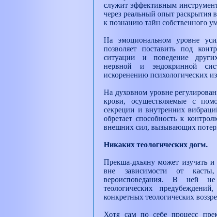
служит эффективным инструмент
через реальный опыт раскрытия 
к познанию тайн собственного ум
На эмоциональном уровне уси
позволяет поставить под конт
ситуации и поведение други
нервной и эндокринной сист
искоренению психологических и
На духовном уровне регулирован
крови, осуществляемые с пом
секреции и внутренних вибраций
обретает способность к контрол
внешних сил, вызывающих потер
Никаких теологических догм.
Прекша-дхьяну может изучать и 
вне зависимости от касты,
вероисповедания. В ней н
теологических предубеждени
конкретных теологических воззре
Хотя сам по себе процесс пре