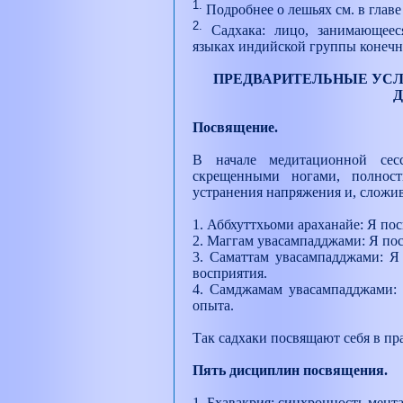
1.
Подробнее о лешьях см. в глав
2.
Садхака: лицо, занимающее
языках индийской группы конечно
ПРЕДВАРИТЕЛЬНЫЕ УСЛ
Д
Посвящение.
В начале медитационной сес
скрещенными ногами, полнос
устранения напряжения и, сложи
1. Аббхуттхьоми араханайе: Я по
2. Маггам увасампадджами: Я пос
3. Саматтам увасампадджами: Я
восприятия.
4. Самджамам увасампадджами: 
опыта.
Так садхаки посвящают себя в пр
Пять дисциплин посвящения.
1. Бхавакрия: синхронность мент