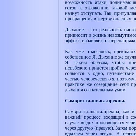
возможность атаки поднимающих
готов к отражению таковой мет
начнут отступать. Так, притупляя
превращения в жертву опасных п
Дыхание – это реальность наст
привносит в жизнь невозмутимос
эффект, избавляет от перенапряж
Как уже отмечалось, прекша-дх
собственное Я. Дыхание же служ
Я. Таким образом, чтобы при
неизбежно придётся пройти чере
сольются в одно, путешествие 
частью человеческого я, поэтому
практике же созерцание себя пр
дыхания сознательным умом.
Самвритти-шваса-прекша.
Самвритти-шваса-прекша, как и
важный процесс, входящий в со
случае выдох производится чере
через другую (правую). Затем по
вдыхаем через левую. В течен