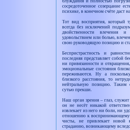
блуждания и полностью погрузи
сосредоточенное созерцание ес
психике, в конечном счёте даст 
Тот вид восприятия, который т
всегда без исключений подразум
двойственности влечения и
удовольствием или болью, влече
свою руководящую позицию и ст
Беспристрастность и равност
последняя представляет собой бе
ни привязанности и отвращения,
эмоциональные состояния близк
переживаются. Ну а поскольку
близкого расстояния, то нетруд
нейтральную позицию. Таким о
сутью прекши.
Наш орган зрения – глаз, служи
он не несёт никакой ответстве
извлекает из него ни боли, ни уд
отношению к воспринимающему с
чисты, не привлекает новой 
страданию, возникающему вследс