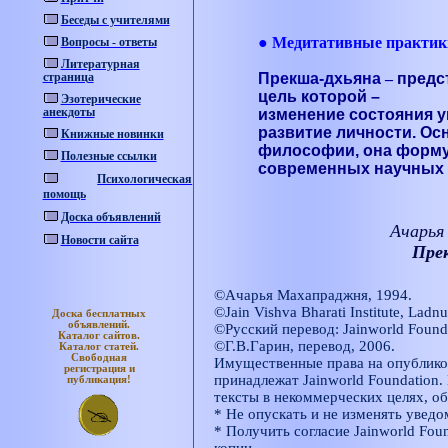
Беседы с учителями
● Медитативные практик
Вопросы - ответы
Литературная
страница
Прекша-дхьяна
–
предст
цель которой –
Эзотерические
анекдоты
изменение состояния у
развитие личности. Ос
Книжные новинки
философии, она форму
Полезные ссылки
современных научных 
Психологическая
помощь
Доска объявлений
Ачарья
Новости сайта
Пре
©Ачарья Махапраджня, 1994.
©Jain Vishva Bharati Institute, Ladnu
Доска бесплатных
объявлений.
©Русский перевод:
Jainworld
Found
Каталог
сайтов.
©Г.В.Гарин, перевод, 2006.
Каталог
статей.
Свободная
Имущественные права на опублико
регистрация и
принадлежат Jainworld Foundation.
публикация!
тексты в некоммерческих целях, о
* Не опускать и не изменять уведо
* Получить согласие Jainworld Fou