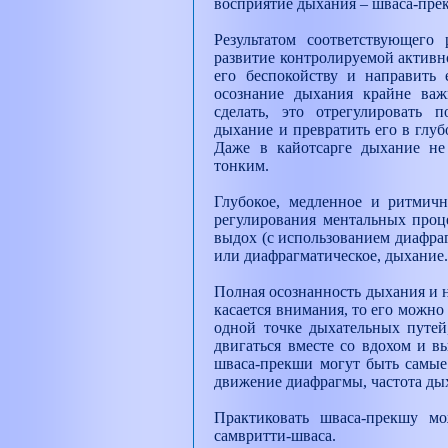
восприятие дыхания – шваса-пре
Результатом соответствующего 
развитие контролируемой активн
его беспокойству и направить 
осознание дыхания крайне важ
сделать, это отрегулировать п
дыхание и превратить его в глуб
Даже в кайотсарге дыхание не 
тонким.
Глубокое, медленное и ритмич
регулирования ментальных проц
выдох (с использованием диафраг
или диафрагматическое, дыхание
Полная осознанность дыхания и н
касается внимания, то его можн
одной точке дыхательных путей
двигаться вместе со вдохом и в
шваса-прекши могут быть самые 
движение диафрагмы, частота дых
Практиковать шваса-прекшу мо
самвритти-шваса.