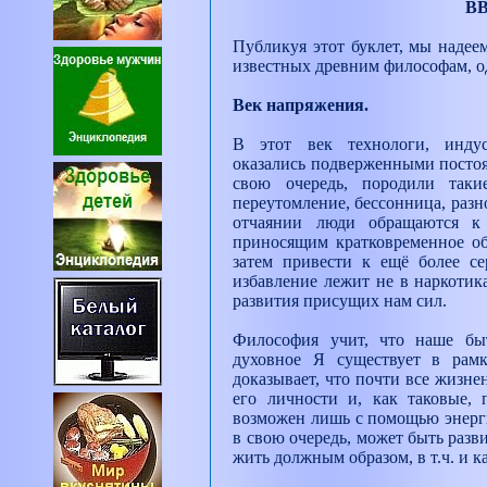
В
Публикуя этот буклет, мы надеем
известных древним философам, о
Век напряжения.
В этот век технологи, инду
оказались подверженными постоя
свою очередь, породили такие
переутомление, бессонница, разн
отчаянии люди обращаются к
приносящим кратковременное обл
затем привести к ещё более с
избавление лежит не в наркотика
развития присущих нам сил.
Философия учит, что наше быт
духовное Я существует в рамк
доказывает, что почти все жизн
его личности и, как таковые, 
возможен лишь с помощью энерги
в свою очередь, может быть разви
жить должным образом, в т.ч. и ка