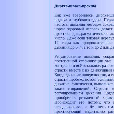
Диргха-шваса-прекша.
Как уже говорилось, диргха-ш
выдоха и глубокого вдоха. Перв
частоты дыхания методом сокращ
норме здоровый человек делает 
практика диафрагматического д
число. Даже если таковая нерегул
12, тогда как продолжительные
дыхания до 6, 4, а то и до 2 или 
Регулирование дыхания, сокр
постепенной стабилизации ума.
контролю и всё остальное: разно
страсти вместе с их движущими 
Когда дыхание поверхностно, а е
страсти пробуждаются, усиливая
дыхание, фактически, выполняет
таких извращений. Страсти 
регулированием дыхания. Когд
приобретает ритмичный характ
Происходит это потому, что 
передвижения», а без него им
практикующий медитацию разо