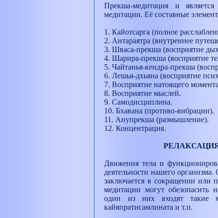
Прекша-медитация и является
медитации. Её составные элемент
1. Кайотсарга (полное расслаблен
2. Антараятра (внутреннее путеше
3. Шваса-прекша (восприятие дых
4. Шарира-прекша (восприятие те
5. Чайтанья-кендра-прекша (восп
6. Лешья-дхьяна (восприятие псих
7. Восприятие натоящего момента
8. Восприятие мыслей.
9. Самодисциплина.
10. Бхавана (противо-вибрации).
11. Анупрекша (размышление).
12. Концентрация.
РЕЛАКСАЦИЯ
Движения тела и функционирова
деятельности нашего организма.
заключается в сокращении или п
медитации могут обезопасить н
один из них входят такие м
кайяпратисамлината и т.п.