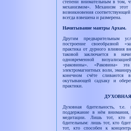
степени внимательным в том, ч
механизмом». Механизм этот
возникновения соответствующей 
всегда взвешена и размерена.
Начитывание мантры Архам.
Другим предварительным ус
построение своеобразной «з
практика от дурного влияния в
таковой заключается в нач
одновременной визуализаци
«раковины». «Раковина» эт
электромагнитных волн, эманир
конечном счёте сливаются 
окутывающей садхаку и обере
практики.
ДУХОВНАЯ
Духовная бдительность, т.е.
поддержание в нём внимания,
медитации. Лишь тот, кто 
бдительным: лишь тот, кто бдит
тот, кто способен к концентр