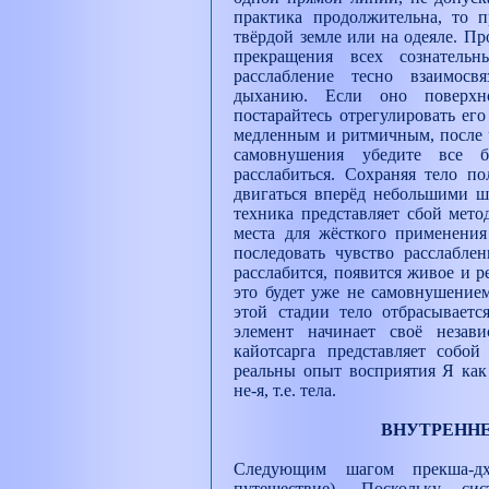
практика продолжительна, то п
твёрдой земле или на одеяле. Пр
прекращения всех сознатель
расслабление тесно взаимосв
дыханию. Если оно поверхно
постарайтесь отрегулировать его
медленным и ритмичным, после ч
самовнушения убедите все 
расслабиться. Сохраняя тело п
двигаться вперёд небольшими ша
техника представляет сбой мето
места для жёсткого применени
последовать чувство расслаблен
расслабится, появится живое и 
это будет уже не самовнушение
этой стадии тело отбрасывается
элемент начинает своё незави
кайотсарга представляет собой
реальны опыт восприятия Я как
не-я, т.е. тела.
ВНУТРЕННЕ
Следующим шагом прекша-дхь
путешествие). Поскольку сис