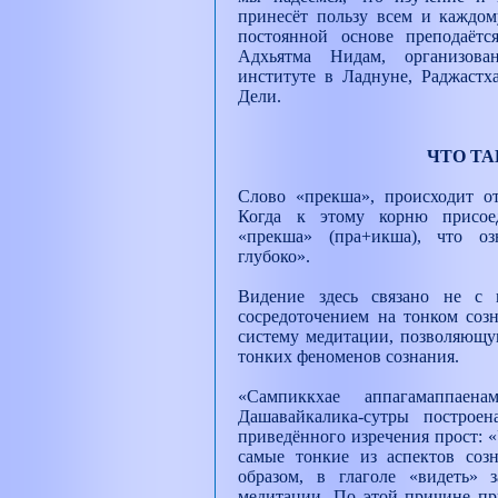
принесёт пользу всем и каждом
постоянной основе преподаётс
Адхьятма Нидам, организов
институте в Ладнуне, Раджастх
Дели.
ЧТО Т
Слово «прекша», происходит от
Когда к этому корню присоед
«прекша» (пра+икша), что оз
глубоко».
Видение здесь связано не с
сосредоточением на тонком созн
систему медитации, позволяющу
тонких феноменов сознания.
«Сампиккхае аппагамаппаен
Дашавайкалика-сутры построе
приведённого изречения прост: «У
самые тонкие из аспектов соз
образом, в глаголе «видеть» 
медитации. По этой причине пр