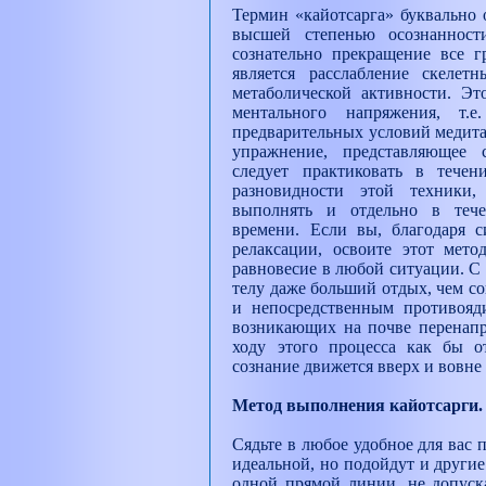
Термин «кайотсарга» буквально 
высшей степенью осознанност
сознательно прекращение все г
является расслабление скеле
метаболической активности. Эт
ментального напряжения, т
предварительных условий медита
упражнение, представляющее 
следует практиковать в тече
разновидности этой техники
выполнять и отдельно в тече
времени. Если вы, благодаря с
релаксации, освоите этот мето
равновесие в любой ситуации. С 
телу даже больший отдых, чем с
и непосредственным противояди
возникающих на почве перенапр
ходу этого процесса как бы от
сознание движется вверх и вовне
Метод выполнения кайотсарги.
Сядьте в любое удобное для вас 
идеальной, но подойдут и други
одной прямой линии, не допуск