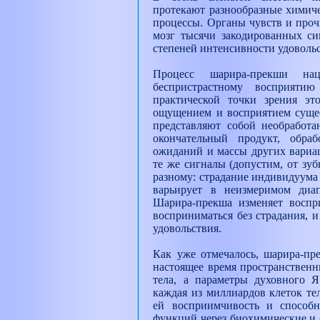
протекают разнообразные химиче
процессы. Органы чувств и про
мозг тысячи закодированных си
степеней интенсивности удовольст
Процесс шарира-прекши на
беспристрастному восприяти
практической точки зрения эт
ощущением и восприятием сущес
представляют собой необработа
окончательный продукт, обра
ожиданий и массы других вариац
те же сигналы (допустим, от зу
разному: страдание индивидуума 
варьирует в неизмеримом диап
Шарира-прекша изменяет воспр
восприниматься без страдания, и
удовольствия.
Как уже отмечалось, шарира-пр
настоящее время пространственн
тела, а параметры духовного 
каждая из миллиардов клеток те
ей восприимчивость и способн
функций через биохимические и 