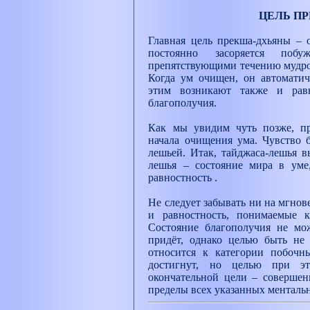
ЦЕЛЬ П
Главная цель прекша-дхьяны – 
постоянно засоряется побу
препятствующими течению мудрос
Когда ум очищен, он автоматич
этим возникают также и равн
благополучия.
Как мы увидим чуть позже, пр
начала очищения ума. Чувство б
лешьей. Итак, тайджаса-лешья в
лешья – состояние мира в уме,
равностность .
Не следует забывать ни на мгнове
и равностность, понимаемые к
Состояние благополучия не мо
придёт, однако целью быть не
относится к категории побочн
достигнут, но целью при э
окончательной цели – совершен
пределы всех указанных менталь