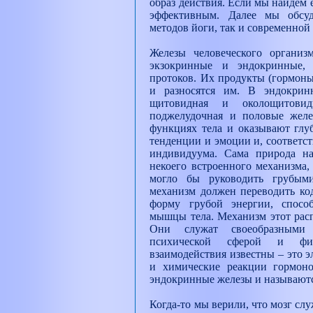
образ действия. Если мы найдём 
эффективным. Далее мы обсу
методов йоги, так и современной
Железы человеческого организ
экзокринные и эндокринные,
протоков. Их продукты (гормоны
и разносятся им. В эндокрин
щитовидная и околощитовид
поджелудочная и половые желе
функциях тела и оказывают глуб
тенденции и эмоции и, соответс
индивидуума. Сама природа н
некоего встроенного механизма,
могло бы руководить грубыми
механизм должен переводить к
форму грубой энергии, спосо
мышцы тела. Механизм этот расп
Они служат своеобразными
психической сферой и фи
взаимодействия известны – это 
и химические реакции гормон
эндокринные железы и называют
Когда-то мы верили, что мозг сл