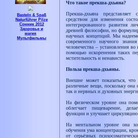
Что такое прекша-дхьяна?
Прекша-дхьяна представляет
Basteln & Spaß
средством для изменения сост
Naturführer Pilze
Сонник 2012
интегрированного развития ли
Здоровье и
древней философии, но формулир
магия
научных концепций. Мы надеемся
Мультфильмы
современного научного знани
человечества – установления во
помощью искоренения таких пер
мстительность и ненависть.
Польза прекша-дхьяны.
Внешне может показаться, что
различные вещи, поскольку она 
так и нервных и духовных энерги
На физическом уровне она помо
облегчает пищеварение, дел
функции и улучшает циркуляцию
На ментальном уровне она хо
обучения ума концентрации, кром
от серьёзных психосоматически