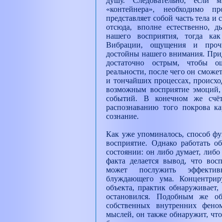
душу. Следовательно, если 
«контейнера», необходимо п
представляет собой часть тела и
отсюда, вполне естественно, 
нашего восприятия, тогда ка
Вибрации, ощущения и проч
достойны нашего внимания. Прид
достаточно острым, чтобы о
реальности, после чего он сможе
и тончайших процессах, происхо
возможным восприятие эмоций,
событий. В конечном же счё
распознаванию того покрова ка
сознание.
Как уже упоминалось, способ ф
восприятие. Однако работать о
состоянии: он либо думает, либ
факта делается вывод, что вос
может послужить эффектив
блуждающего ума. Концентрир
объекта, практик обнаруживает,
остановился. Подобным же об
собственных внутренних фен
мыслей, он также обнаружит, чт