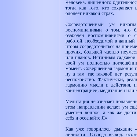
Человека, лишённого бдительнос
тогда как того, кто сохраняет 
одолеет никакой страх.
Сосредоточенный ум никогд
воспоминаниями о том, что б
озабочен воспоминаниями о с
работой, необходимой в данный м
чтобы сосредоточиться на приём
прочих, большей частью неумес
или планов. Истинным садхакой н
свой ум полностью поглощённ
момент. Совершенная гармония те
ну а там, где таковой нет, резу
беспокойство. Фактически, реал
гармонию мысли и действия, не
концентрацией, медитацией или к
Медитация не означает подавлен
этом направлении делает ум ещё
уместен вопрос: а как же дости
себя и осознайте Я».
Как уже говорилось, дыхание 
личности. Отсюда вывод: осоз