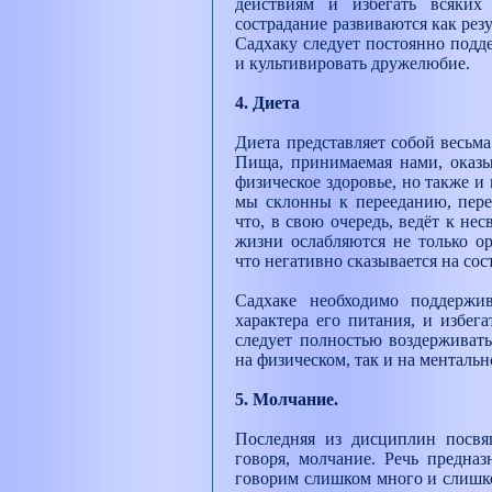
действиям и избегать всяки
сострадание развиваются как рез
Садхаку следует постоянно подд
и культивировать дружелюбие.
4. Диета
Диета представляет собой весьм
Пища, принимаемая нами, оказы
физическое здоровье, но также и
мы склонны к перееданию, пер
что, в свою очередь, ведёт к нес
жизни ослабляются не только ор
что негативно сказывается на со
Садхаке необходимо поддержив
характера его питания, и избега
следует полностью воздерживать
на физическом, так и на менталь
5. Молчание.
Последняя из дисциплин посвя
говоря, молчание. Речь предна
говорим слишком много и слишко