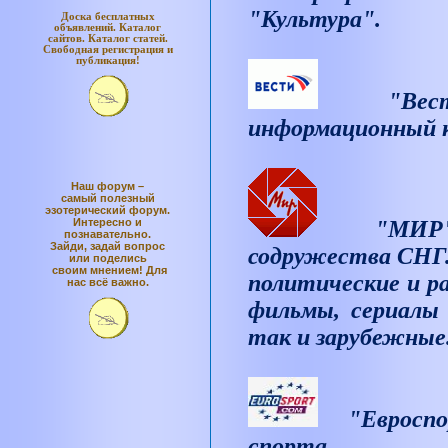
"Культура".
Доска бесплатных
объявлений. Каталог
сайтов. Каталог статей.
Свободная регистрация и
публикация!
"Вес
информационный к
Наш форум –
самый полезный
эзотерический форум.
Интересно и
"МИР"
познавательно.
Зайди, задай вопрос
содружества СНГ.
или поделись
своим мнением! Для
политические и р
нас всё важно.
фильмы, сериалы
так и зарубежные
"Евроспо
спорта.