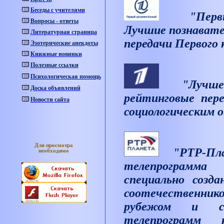
Беседы с учителями
"Перв
Вопросы - ответы
Лучшие познавате
Литературная страница
передачи Первого 
Эзотерические анекдоты
Книжные новинки
Полезные ссылки
Психологическая помощь
"Лучше
Доска объявлений
рейтинговые пере
Новости сайта
социологическим 
Для просмотра
"РТР-Пла
необходимо
телепрограмма
специально созда
соотечественни
рубежом и с
телепрограмм 