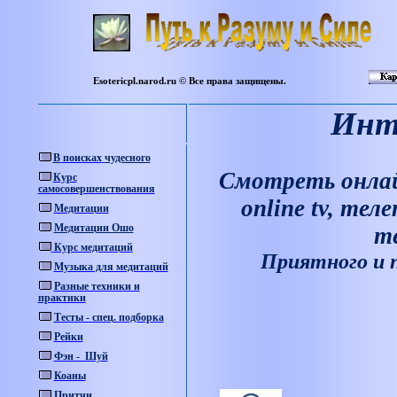
Esotericpl.narod.ru © Все права защищены.
Инт
В
поисках
чудесного
Смотреть онлайн
Курс
самосовершенствования
online tv, те
Медитации
Медитации Ошо
т
Курс медитаций
Приятного и 
Музыка для медитаций
Разные техники и
практики
Тесты - спец. подборка
Рейки
Фэн - Шуй
Коаны
Притчи