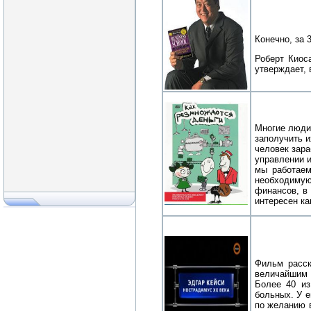
Конечно, за 
Роберт Киос
утверждает, 
Многие люди 
заполучить и
человек зара
управлении и
мы работаем
необходимую
финансов, в
интересен ка
Фильм расск
величайшим 
Более 40 из
больных. У 
по желанию в