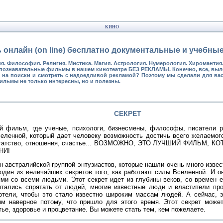
КИНО
 онлайн (on line) бесплатно документальные и учебн
я. Философия. Религия. Мистика. Магия. Астрология. Нумерология. Хиромантия
 познавательные фильмы в нашем кинотеатре БЕЗ РЕКЛАМЫ. Конечно, все, вы
мя на поиски и смотреть с надоедливой рекламой? Поэтому мы сделали для ва
ильмы не только интересны, но и полезны.
СЕКРЕТ
й фильм, где ученые, психологи, бизнесмены, философы, писатели 
еленной, который дает человеку возможность достичь всего желаемого
богатство, отношения, счастье... ВОЗМОЖНО, ЭТО ЛУЧШИЙ ФИЛЬМ, 
НИ!
 австралийской группой энтузиастов, которые нашли очень много извес
один из величайших секретов того, как работают силы Вселенной. И о
ми со всеми людьми. Этот секрет идет из глубины веков, со времен е
ытались спрятать от людей, многие известные люди и властители пр
отели, чтобы это стало известно широким массам людей. А сейчас, 
м наверное потому, что пришло для этого время. Этот секрет может
тье, здоровье и процветание. Вы можете стать тем, кем пожелаете.