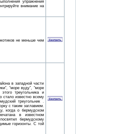
выполнения упражнения
ентрируйте внимание на
ркотиков не меньше чем
айона в западной части
ки”, “море вуду”, “море
 этого треугольника и
о стало известно всему
мудский треугольник .
рку с таким заглавием.
у, когда о бермудском
печатана в известном
 посвятил бермудскому
димые горизонты. С той