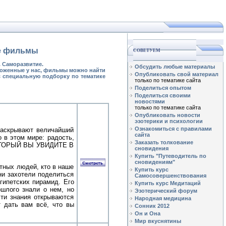
ые фильмы
СОВЕТУЕМ
. Саморазвитие.
Обсудить любые материалы
ложенные у нас, фильмы можно найти
Опубликовать свой материал
с специальную подборку по тематике
только по тематике сайта
Поделиться опытом
Поделиться своими
новостями
только по тематике сайта
Опубликовать новости
эзотерики и психологии
Ознакомиться с правилами
раскрывают величайший
сайта
 в этом мире: радость,
Заказать толкование
КОТОРЫЙ ВЫ УВИДИТЕ В
сновидения
Купить "Путеводитель по
сновидениям"
тных людей, кто в наше
Купить курс
ни захотели поделиться
Самосовершенствования
гипетских пирамид. Его
Купить курс Медитаций
ошлого знали о нем, но
Эзотерический форум
эти знания открываются
Народная медицина
 дать вам всё, что вы
Сонник 2012
Он и Она
Мир вкуснятины