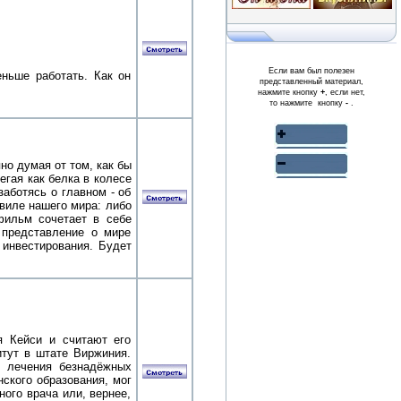
Если вам был полезен
ньше работать. Как он
представленный материал,
нажмите кнопку
+
, если нет,
то нажмите кнопку
-
.
но думая от том, как бы
егая как белка в колесе
заботясь о главном - об
виле нашего мира: либо
фильм сочетает в себе
 представление о мире
 инвестирования. Будет
я Кейси и считают его
тут в штате Виржиния.
я лечения безнадёжных
ского образования, мог
ного врача или, вернее,