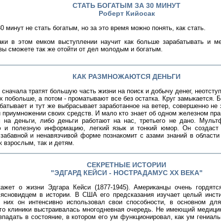
СТАТЬ БОГАТЫМ ЗА 30 МИНУТ
Роберт Кийосак
30 минут не стать богатым, но за это время можно понять, как стать.
аки в этом емком выступлении научит как больше зарабатывать и ме
вы сможете так же отойти от дел молодым и богатым.
КАК РАЗМНОЖАЮТСЯ ДЕНЬГИ
сначала тратят большую часть жизни на поиск и добычу денег, неотступ
х побольше, а потом - проматывают все без остатка. Круг замыкается. Б
батывает и тут же выбрасывает заработанное на ветер, совершенно не 
 приумножении своих средств. И мало кто знает об одном железном пра
 на деньги, либо деньги работают на нас, третьего не дано. Мульт
 и полезную информацию, легкий язык и тонкий юмор. Он создаст
 забавной и ненавязчивой форме познакомит с азами знаний в области
к взрослым, так и детям.
СЕКРЕТНЫЕ ИСТОРИИ
"ЭДГАРД КЕЙСИ - НОСТРАДАМУС ХХ ВЕКА"
ажет о жизни Эдгара Кейси (1877-1945). Американцы очень гордятс
ясновидцем в истории. В США его предсказания изучает целый инсти
 них он интенсивно использовал свои способности, в основном дл
его клиники выстраивалась многодневная очередь. Не имеющий медицин
падать в состояние, в котором его ум функционировал, как ум гениаль