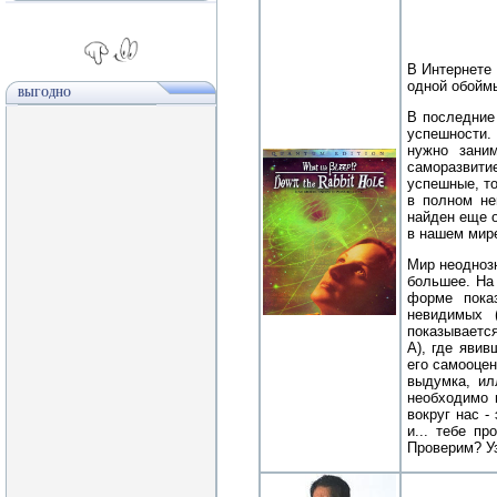
В Интернете 
одной обойм
ВЫГОДНО
В последние
успешности.
нужно зани
саморазвити
успешные, то
в полном не
найден еще о
в нашем мир
Мир неоднозн
большее. На
форме пока
невидимых 
показывается
A), где яви
его самооцен
выдумка, ил
необходимо 
вокруг нас -
и... тебе п
Проверим? Уз