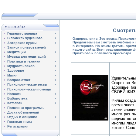
МЕНЮ САЙТА
Смотреть
Главная страница
В поисках чудесного
Оздоровление. Эзотерика. Психологи
Предлагаем вам смотреть учебные и
Авторские курсы
в Интернете. Но зачем тратить вре
Записи пользователей
нашего сайта. Все представленные ф
Медитации
Приятного и полезного просмотра.
Музыка для медитаций
Практики и техники
Мудрость веков
Здоровье
Магия
Удивительны
Вопрос-ответ
Секрет во Вс
Психологические тесты
здоровье, 
Психологическая помощь
СВОЕЙ ЖИЗ
Новости
Библиотека
Фильм создан
Каталоги
время знает 
Полезные программы
этими знания
Доска объявлений
много раз п
Отдых и общение
видимо не х
Гостевая книга
многим людя
Регистрация
хотите. Счас