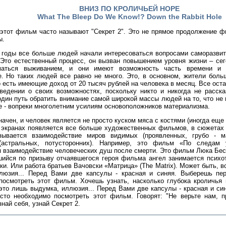
ВНИЗ ПО КРОЛИЧЬЕЙ НОРЕ
What The Bleep Do We Know!? Down the Rabbit Hole
этот фильм часто называют "Секрет 2". Это не прямое продолжение фи
ы.
 годы все больше людей начали интересоваться вопросами саморазви
 Это естественный процесс, он вызван повышением уровня жизни – с
маться выживанием, и они имеют возможность часть времени и 
е. Но таких людей все равно не много. Это, в основном, жители боль
 есть имеющие доход от 20 тысяч рублей на человека в месяц. Все ос
ведении о своих возможностях, поскольку никто и никогда не расск
дин путь обратить внимание самой широкой массы людей на то, что не 
е - вопреки многолетним усилиям основоположников материализма.
ачен, и человек является не просто куском мяса с костями (иногда еще и
 экранах появляется все больше художественных фильмов, в сюжетах 
зывается взаимодействие миров видимых (проявленных, грубо - м
(астральных, потусторонних). Например, это фильм «По следам
 взаимодействие человеческих душ после смерти. Это фильм Люка Бесс
вшийся по призыву отчаявшегося героя фильма ангел занимается псих
ки. Или работа братьев Вачовски «Матрица» (The Matrix). Может быть, вс
люзия... Перед Вами две капсулы - красная и синяя. Выберешь перв
посмотреть этот фильм. Хочешь узнать, насколько глубока кроличья
 это лишь выдумка, иллюзия... Перед Вами две капсулы - красная и си
росто необходимо посмотреть этот фильм. Говорят: "Не верьте нам, п
най себя, узнай Секрет 2.