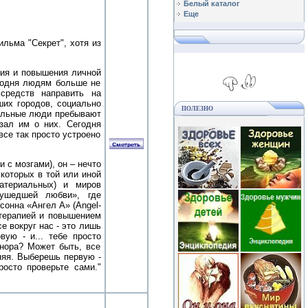
Белый каталог
Еще
льма "Секрет", хотя из
тия и повышения личной
егодня людям больше не
средств направить на
ших городов, социально
ПОЛЕЗНО
тальные люди пребывают
азал им о них. Сегодня
все так просто устроено
 с мозгами), он – нечто
которых в той или иной
атериальных) и миров
 ушедшей любви», где
онна «Ангел А» (Angel-
отерапией и повышением
е вокруг нас - это лишь
ую - и... тебе просто
 нора? Может быть, все
няя. Выберешь первую -
росто проверьте сами."