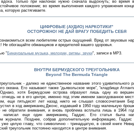
 вдоха. Только при наклонах нужно сначала выдохнуть; во время 
устойчивое положение; во время выполнения каждого упражнения конц
ла, которую растягиваете.
ЦИФРОВЫЕ (АУДИО) НАРКОТИКИ"
ОСТОРОЖНО! НЕ ДАЙ ВРАГУ ПОБЕДИТЬ СЕБЯ
ознакомиться всем любителям острых ощущений. Вред от звуковых на
! Не обогащайте обманщиков и вредителей вашего здоровья.
ью "
Бинауральные музыка, мелодии, ритмы, звуки
", записи в МР3.
ВНУТРИ БЕРМУДСКОГО ТРЕУГОЛЬНИКА
Beyond The Bermuda Triangle
реугольник - далеко не единственное название этого удивительного р
го океана. Его называют также “дьявольское море”, “кладбище Атланти
 Однако, хотя Бермудские острова образуют лишь одну из вершин
 отнюдь не в его центре, именно под этим именем заколдованное мест
ем, еще пятьдесят лет назад никто не слышал словосочетания Бер
устил в ход американец Джонс, издавший в 1950 году маленькую брошю
е не обратили внимания, и вновь проблема всплыла лишь в 1964 год
ке написал еще один американец, Гаддис. Его статья была на
ом журнале. Позднее, собрав дополнительную информацию, Гаддис
 уже целую главу, что символично - тринадцатую, в своей книге Неви
кий треугольник постоянно находится в центре внимания.