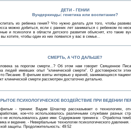
ДЕТИ - ГЕНИИ
Вундеркинды: генетика или воспитание?
спитать из ребенка гения? Что нужно делать для того, чтобы разви
есса можно добиться, если с ранних лет заниматься с ребенком по нес
ные и психологи в области детского развития объяснят, кто такие ву
 вы хотите, чтобы один из них появился у вас в семье...
СМЕРТЬ, А ЧТО ДАЛЬШЕ?
ловека за порогом смерти...? Об этом нам говорит Священное Писа
ва людей имевших опыт "клинической смерти". О достоверности эти
это Писание. В фильме взяты интервью у врачей, занимающихся пациен
кт клинической смерти рассмотрен достаточно детально.
КРЫТОЕ ПСИХОЛОГИЧЕСКОЕ ВОЗДЕЙСТВИЕ ПРИ ВЕДЕНИИ ПЕ
фильм - тренинг. Вадим Шлахтер рассказывает о технологиях, от
аработкам, кое-что использовалось различными службами разных стр
то не использовалось даже ими. Содержание тренинга: - Отработка темб
ика и ведение. - Невербальные технологии психологического давления.
кой защиты. Продолжительность: 49:52