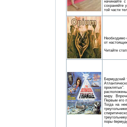
начинайте с
сохраняйте 
той части те
Необходимо 
от настоящих
Читайте стат
Бермудский т
Атлантическо
проклятых”.
расположены
миру. Впроч
Первым его п
Тогда на не
треугольни
спиритическ
треугольнику
поры бермудс