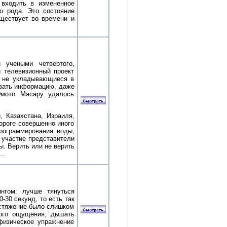
 входить в измененное
о рода. Это состояние
уществует во времени и
 учеными четвертого,
й телевизионный проект
и, не укладывающиеся в
авать информацию, даже
Эмото Масару удалось
, Казахстана, Израиля,
ороге совершенно иного
рограммирования воды,
 участие представители
. Верить или не верить
..
ингом: лучше тянуться
-30 секунд, то есть так
растяжение было слишком
ного ощущения; дышать
физическое упражнение