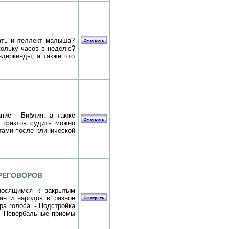
вать интеллект малыша?
кольку часов в неделю?
ндеркинды, а также что
ние - Библия, а также
х фактов судить можно
тами после клинической
РЕГОВОРОВ
носящимся к закрытым
ан и народов в разное
ра голоса. - Подстройка
 - Невербальные приемы