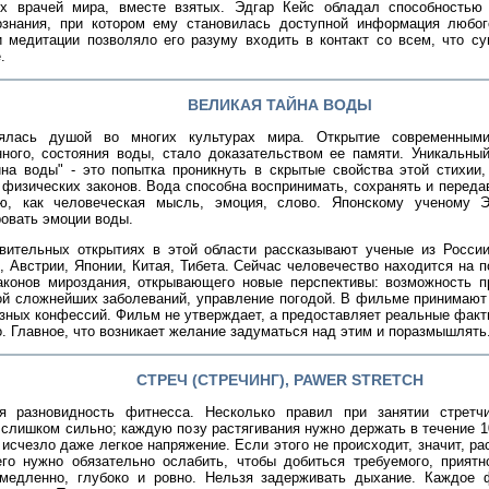
х врачей мира, вместе взятых. Эдгар Кейс обладал способностью
ознания, при котором ему становилась доступной информация любог
и медитации позволяло его разуму входить в контакт со всем, что с
е.
ВЕЛИКАЯ ТАЙНА ВОДЫ
ялась душой во многих культурах мира. Открытие современными
ного, состояния воды, стало доказательством ее памяти. Уникальны
йна воды" - это попытка проникнуть в скрытые свойства этой стихи
 физических законов. Вода способна воспринимать, сохранять и перед
ую, как человеческая мысль, эмоция, слово. Японскому ученому 
овать эмоции воды.
вительных открытиях в этой области рассказывают ученые из России
 Австрии, Японии, Китая, Тибета. Сейчас человечество находится на п
аконов мироздания, открывающего новые перспективы: возможность п
ой сложнейших заболеваний, управление погодой. В фильме принимают
зных конфессий. Фильм не утверждает, а предоставляет реальные факты
. Главное, что возникает желание задуматься над этим и поразмышлять.
СТРЕЧ (СТРЕЧИНГ), PAWER STRETCH
я разновидность фитнесса. Несколько правил при занятии стретч
слишком сильно; каждую позу растягивания нужно держать в течение 10
 исчезло даже легкое напряжение. Если этого не происходит, значит, 
го нужно обязательно ослабить, чтобы добиться требуемого, прият
медленно, глубоко и ровно. Нельзя задерживать дыхание. Каждое 