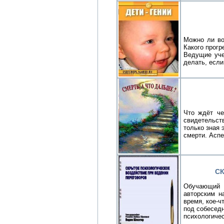
Можно ли во
Какого прогр
Ведущие уче
делать, если
Что ждёт че
свидетельст
только зная 
смерти. Аспе
С
Обучающий 
авторским н
время, кое-ч
под собеседн
психологичес