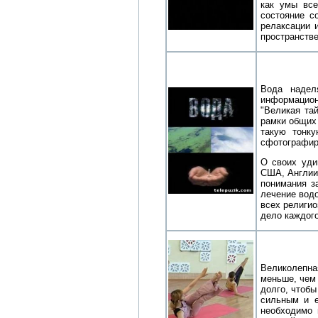
как умы все
состояние с
релаксации 
пространств
Вода надел
информацион
"Великая та
рамки общих
такую тонк
сфотографир
О своих уди
США, Англии,
понимания з
лечение вод
всех религио
дело каждого
Великолепна
меньше, чем 
долго, чтобы
сильным и е
необходимо 