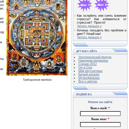
ной
его
ая,
Как ослабить или снять влияние
уют
стресса? Как избавиться от
рое
стрессов? Просто!
Читать дальше »
Хочешь похудеть без проблем и
под
диет? Узнай как!
Читать дальше »
нии
ДРУЗЬЯ САЙТА
Эзотерический форум
оты
Народная медицина
Сонник 2012
Он и Она
ка-
Мир вкуснятины
Белый каталог
Мультфильмы
Традиционная мандала
Все о цветах
ПОДПИСКА
Новое на сайте
Ваш e-mail:
*
Ваше имя:
*