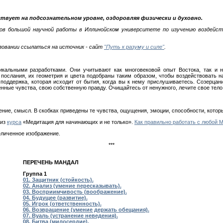
ствует на подсознательном уровне, оздоровляя физически и духовно.
ов большой научной работы в Иллинойском университете по изучению воздейст
зовании ссылаться на источник - сайт
"Путь к разуму и силе"
.
кальными разработками. Они учитывают как многовековой опыт Востока, так и н
 послания, их геометрия и цвета подобраны таким образом, чтобы воздействовать н
 поддержка, которая исходит от бытия, когда вы к нему прислушиваетесь. Созерцан
енные чувства, свою собственную правду. Очищайтесь от ненужного, лечите свое тело
ение, смысл. В скобках приведены те чувства, ощущения, эмоции, способности, котор
 из
курса
«Медитация для начинающих и не только».
Как правильно работать с любой 
еличенное изображение.
***
ПЕРЕЧЕНЬ МАНДАЛ
Группа 1
01. Защитник (стойкость).
02. Анализ (умение пересказывать).
03. Восприимчивость (воображение).
04. Будущее (развитие).
05. Игрок (ответственность).
06. Возвращение (умение держать обещания).
07. Вуаль (устранение неведения).
08. Битва (милосердие).