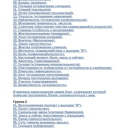
09. Боязнь (доверие).
10. Гордыня (ограничение гордыни).
11. Спящий (раскрытие).
12. Актер (предвидение последствий).
13. Трусость (устранение неведения).
14. Наблюдатель (устранение конфликтности).
15. Мгновение (невинность, чистота).
16. Советник (обострение чувства надвигающейся опасности).
17. Граница (стойкость к испытаниям).
18. Жертвоприношение (внимание).
19. Урок (устранение иллюзий).
20. Воитель (Милосердие).
21. Зерно (целостность).
22. Жертва (побуждение стимула).
23. Мечтатель (взаимодействие с высшим "Я").
24. Боль (коммуникабельность).
25. Настоящий момент (быть здесь и сейчас).
26. Даритель (самоуважение).
27. Голова (устранение нерешительности).
28. Повторяемость (избавление от потребности в одобрении).
29. Единство (завершенность).
30. Круг (устранение непонимания).
31. Мудрец (внутреннее молчание).
32. Учитель (самоуважение).
33. Безмолвность (осознанность).
И мандала нарисованная самим Ошо, созерцание которой
помогает воспринять Разум, соприкоснуться с ним.
Группа 2
01. Воссоединение (контакт с высшим "Я").
02. Полет (творчество).
03. Сакральная чакра (усиление Намерения).
04. Здесь и сейчас (расставание с прошлым).
05. Разум (сверхсознательное).
06. Суть (умение выражать мысль).
07. Гордыня (избавление).