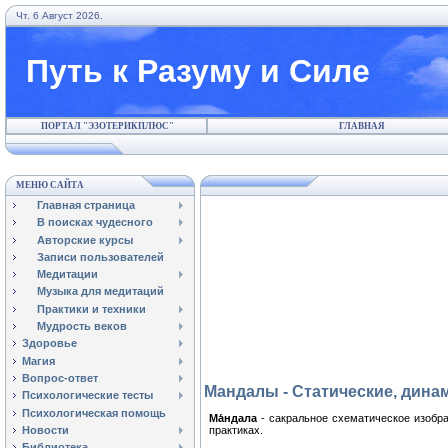
Чт. 6 Август 2026.
Путь к Разуму и Силе
ПОРТАЛ "ЭЗОТЕРИКПЛЮС"
ГЛАВНАЯ
МЕНЮ САЙТА
Главная страница
В поисках чудесного
Авторские курсы
Записи пользователей
Медитации
Музыка для медитаций
Практики и техники
Мудрость веков
Здоровье
Магия
Вопрос-ответ
Мандалы - Статические, дина
Психологические тесты
Психологическая помощь
Ма́ндала
- сакральное схематическое изоб
практиках.
Новости
Библиотека