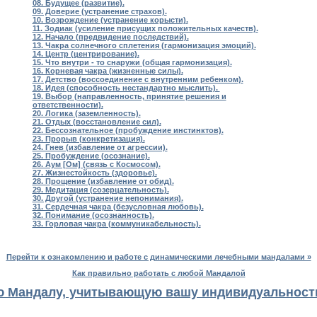
08. Будущее (развитие).
09. Доверие (устранение страхов).
10. Возрождение (устранение корысти).
11. Зодиак (усиление присущих положительных качеств).
12. Начало (предвидение последствий).
13. Чакра солнечного сплетения (гармонизация эмоций).
14. Центр (центрирование).
15. Что внутри - то снаружи (общая гармонизация).
16. Корневая чакра (жизненные силы).
17. Детство (воссоединение с внутренним ребенком).
18. Идея (способность нестандартно мыслить).
19. Выбор (направленность, принятие решения и
ответственности).
20. Логика (заземленность).
21. Отдых (восстановление сил).
22. Бессознательное (пробуждение инстинктов).
23. Прорыв (конкретизация).
24. Гнев (избавление от агрессии).
25. Пробуждение (осознание).
26. Аум [Ом] (связь с Космосом).
27. Жизнестойкость (здоровье).
28. Прощение (избавление от обид).
29. Медитация (созерцательность).
30. Другой (устранение непонимания).
31. Сердечная чакра (безусловная любовь).
32. Понимание (осознанность).
33. Горловая чакра (коммуникабельность).
Перейти к ознакомлению и работе с динамическими лечебными мандалами »
Как правильно работать с любой Мандалой
ю Мандалу, учитывающую вашу индивидуальность