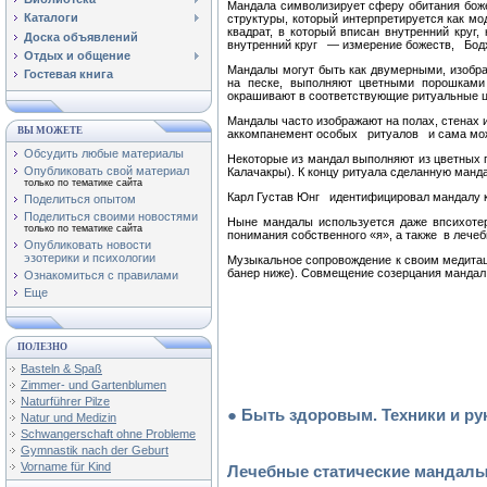
Мандала символизирует сферу обитания бож
Каталоги
структуры, который интерпретируется как м
квадрат, в который вписан внутренний кру
Доска объявлений
внутренний круг — измерение божеств, Бодхи
Отдых и общение
Мандалы могут быть как двумерными, изобр
Гостевая книга
на песке, выполняют цветными порошками 
окрашивают в соответствующие ритуальные ц
Мандалы часто изображают на полах, стенах и
ВЫ МОЖЕТЕ
аккомпанемент особых ритуалов и сама мож
Обсудить любые материалы
Некоторые из мандал выполняют из цветных 
Опубликовать свой материал
Калачакры). К концу ритуала сделанную манд
только по тематике сайта
Карл Густав Юнг идентифицировал мандалу к
Поделиться опытом
Поделиться своими новостями
Ныне мандалы используется даже впсихотер
только по тематике сайта
понимания собственного «я», а также в лечеб
Опубликовать новости
эзотерики и психологии
Музыкальное сопровождение к своим медита
банер ниже). Совмещение созерцания мандал
Ознакомиться с правилами
Еще
ПОЛЕЗНО
Basteln & Spaß
Zimmer- und Gartenblumen
Naturführer Pilze
● Быть здоровым. Техники и ру
Natur und Medizin
Schwangerschaft ohne Probleme
Gymnastik nach der Geburt
Vorname für Kind
Лечебные статические мандал