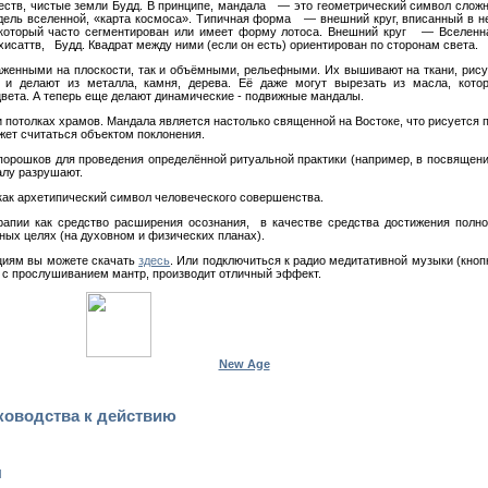
еств, чистые земли Будд. В принципе, мандала — это геометрический символ слож
одель вселенной, «карта космоса». Типичная форма — внешний круг, вписанный в н
г, который часто сегментирован или имеет форму лотоса. Внешний круг — Вселенн
саттв, Будд. Квадрат между ними (если он есть) ориентирован по сторонам света.
аженными на плоскости, так и объёмными, рельефными. Их вышивают на ткани, рис
и делают из металла, камня, дерева. Её даже могут вырезать из масла, кото
вета. А теперь еще делают динамические - подвижные мандалы.
 потолках храмов. Мандала является настолько священной на Востоке, что рисуется 
ет считаться объектом поклонения.
порошков для проведения определённой ритуальной практики (например, в посвяще
алу разрушают.
ак архетипический символ человеческого совершенства.
апии как средство расширения осознания, в качестве средства достижения полн
ных целях (на духовном и физических планах).
циям вы можете скачать
здесь
. Или подключиться к радио медитативной музыки (кноп
 с прослушиванием мантр, производит отличный эффект.
New Age
ководства к действию
ы