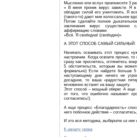
Мысленно или вслух произнесите 3 раз
« В меня проник вирус зависти. Я в
обладаю силой его уничтожить. Я вс
(такого-то) дают мне колоссальное вд
Потом сделайте полное дыхательное
заклинания вирус существенно сл
аффирмацию словами:
«Всё. Я свободна! (свободен)»
А ЭТОТ СПОСОБ САМЫЙ СИЛЬНЫЙ:
Начинать осваивать этот процесс ну
настроении. Когда освоите прочно, то
сразу как проснетесь, оглянитесь вокр
5 обстоятельств, которым вы можете
формально) Если найдете больше 5 
наступающему дню ничего не угрож
досадное, то ваша «радостная пяте
мгновенно встанет на вашу защиту.
Этот способ – мощный оберег. А еще о
от того, что ошибочно называют хро
согласились!).
А еще процесс «Благодарность» спо
него побочное действие – согласитесь,
И это вся методика,
выберите из нее 
К началу урока