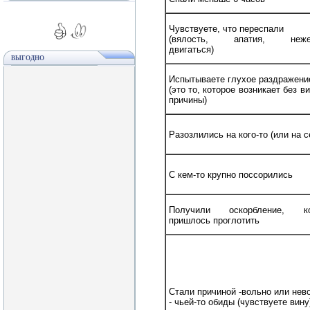
Чувствуете, что переспали
(вялость, апатия, неже
двигаться)
ВЫГОДНО
Испытываете глухое раздражени
(это то, которое возникает без в
причины)
Разозлились на кого-то (или на с
С кем-то крупно поссорились
Получили оскорбление, ко
пришлось проглотить
Стали причиной -вольно или нев
- чьей-то обиды (чувствуете вину