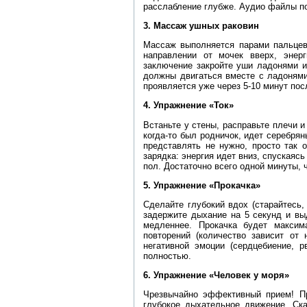
расслабление глубже. Аудио файлы по
3. Массаж ушных раковин
Массаж выполняется парами пальцев:
направлении от мочек вверх, энер
заключение закройте уши ладонями и
должны двигаться вместе с ладонями
проявляется уже через 5-10 минут пос
4. Упражнение «Ток»
Встаньте у стены, расправьте плечи и 
когда-то был родничок, идет серебрян
представлять не нужно, просто так 
зарядка: энергия идет вниз, спускаяс
пол. Достаточно всего одной минуты, 
5. Упражнение «Прокачка»
Сделайте глубокий вдох (старайтесь,
задержите дыхание на 5 секунд и вы
медленнее. Прокачка будет макси
повторений (количество зависит от 
негативной эмоции (сердцебиение, р
полностью.
6. Упражнение «Человек у моря»
Чрезвычайно эффективный прием! Пр
глубокое дыхательное движение. Ска