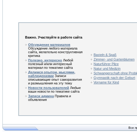
Важно. Участвуйте в работе сайта
Обсуждение материалов
Обсуждение любого материала
сайта, желательно конструктивная
Basteln & Spaß
критика
Zimmer- und Gartenblumen
Полезно, интересно
Любой
полезный и/или интересный
Naturführer Pilze
материал по тематике сайта
Natur und Medizin
Делимся опытом, мыслями,
Schwangerschaft ohne Prob
наблюдениями
Записи
Gymnastik nach der Geburt
описывающие опыт саморазвития
Vorname für Kind
и размышления на эту тему
Новости пользователей
Любые
ваши новости по тематике сайта
Записи админа
Правила и
объявления
Все п