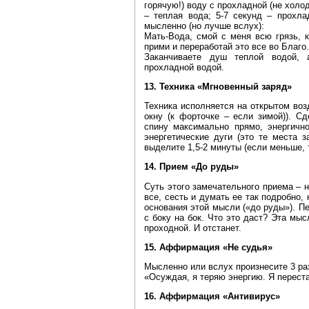
горячую!) воду с прохладной (не холо
– теплая вода; 5-7 секунд – прохла
мысленно (но лучше вслух):
Мать-Вода, смой с меня всю грязь, 
прими и переработай это все во Благо.
Заканчиваете душ теплой водой, 
прохладной водой.
13. Техника «Мгновенный заряд»
Техника исполняется на открытом воз
окну (к форточке – если зимой)). С
спину максимально прямо, энергично
энергетические дуги (это те места 
выделите 1,5-2 минуты (если меньше, 
14. Прием «До руды»
Суть этого замечательного приема – н
все, сесть и думать ее так подробно,
основания этой мысли («до руды»). Пе
с боку на бок. Что это даст? Эта мыс
проходной. И отстанет.
15. Аффирмация «Не судья»
Мысленно или вслух произнесите 3 раз
«Осуждая, я теряю энергию. Я перест
16. Аффирмация «Антивирус»