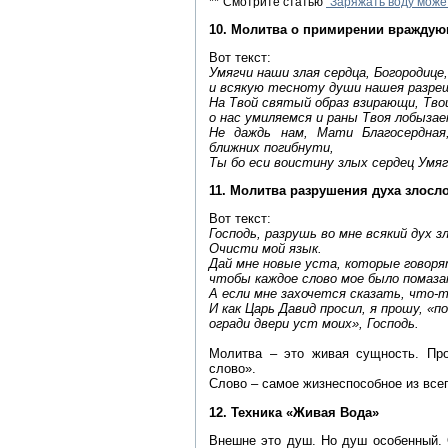
**
Смотрите статью
"Заряжать воду може
10. Молитва о примирении вражду
Вот текст:
Умягчи наши злая сердца, Богородице
и всякую тесноту души нашея разре
На Твой святый образ взирающи, Тво
о нас умиляемся и раны Твоя лобыза
Не даждь нам, Мати Благосердная
ближних погибнути,
Ты бо еси воистину злых сердец Умяг
11. Молитва разрушения духа злосл
Вот текст:
Господь, разрушь во мне всякий дух з
Очисти мой язык.
Дай мне новые уста, которые говоря
чтобы каждое слово мое было помаза
А если мне захочется сказать, что-т
И как Царь Давид просил, я прошу, «
огради двери уст моих», Господь.
Молитва – это живая сущность. Про
слово».
Слово – самое жизнеспособное из всего
12. Техника «Живая Вода»
Внешне это душ. Но душ особенный. 