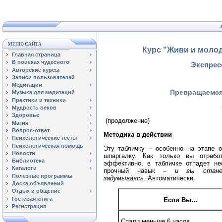
МЕНЮ САЙТА
Курс "Живи и молод
Главная страница
В поисках чудесного
Экспресс
Авторские курсы
Записи пользователей
Медитации
Превращаемся
Музыка для медитаций
Практики и техники
Мудрость веков
Здоровье
(продолжение)
Магия
Вопрос-ответ
Методика в действии
Психологические тесты
Психологическая помощь
Эту табличку – особенно на этапе 
Новости
шпаргалку. Как только вы отрабо
Библиотека
эффективно, в табличке отпадет не
Каталоги
прочный навык –
и вы станет
Полезные программы
задумываясь.
Автоматически.
Доска объявлений
Отдых и общение
Гостевая книга
Если Вы…
Регистрация
Спали меньше 6 часов