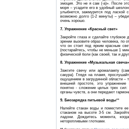
эмоция. Это не я сам (-а)». После эт
моря – усадите его в удобный шезлон
улыбнется, зажмурится под лаской с
возможно долго (1-2 минуты) – убеди
очень хорошо.
7. Упражнение «Красный свет»
Закройте глаза и сделайте глубокое 
зрении вызовите образ человека, по о
что он стоит под ярким красным све
(постарайтесь, чтобы не меньше 1 ми
физической боли (как своей, так и друг
8. Упражнение «Музыкальная свеча»
Зажгите свечу или аромалампу (са
сакура). Глядя на пламя, прослушай
ощущением в загрудинной области – т
внешней простоте, это упражнение
понятно - сложение целых трех сил:
органы чувств, а они передают гармо
9. Биозарядка питьевой воды
**
Налейте стакан воды и поместите ее
стаканом на высоте 3-5 см. Закройт
ладони. Дождитесь момента, когд
неторопливыми глотками.