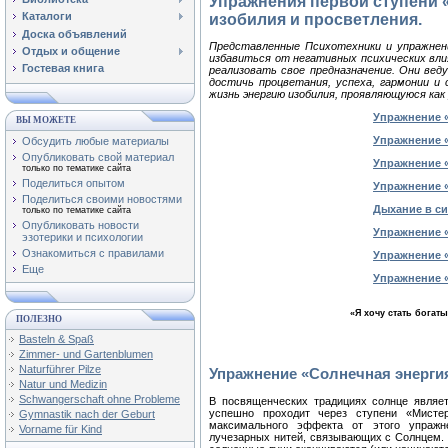
Упражнения первой ступени 
Каталоги
изобилия и просветления.
Доска объявлений
Представленные Психотехники и упражнен
Отдых и общение
избавиться от негативных психических вли
Гостевая книга
реализовать свое предназначение. Они вед
достичь процветания, успеха, гармонии и
жизнь энергию изобилия, проявляющуюся как 
Упражнение 
ВЫ МОЖЕТЕ
Упражнение 
Обсудить любые материалы
Опубликовать свой материал
Упражнение 
только по тематике сайта
Поделиться опытом
Упражнение 
Поделиться своими новостями
Дыхание в с
только по тематике сайта
Опубликовать новости
Упражнение 
эзотерики и психологии
Ознакомиться с правилами
Упражнение 
Еще
Упражнение 
«Я хочу стать богат
ПОЛЕЗНО
Basteln & Spaß
Zimmer- und Gartenblumen
Naturführer Pilze
Упражнение «Солнечная энерги
Natur und Medizin
Schwangerschaft ohne Probleme
В посвященческих традициях солнце являе
успешно проходит через ступени «Мисте
Gymnastik nach der Geburt
максимального эффекта от этого упраж
Vorname für Kind
лучезарных нитей, связывающих с Солнцем. 