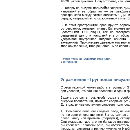
10-20 циклов дыхания. Почувствуйте, что це
2. Теперь на выдохе посылайте энергию дых
направляйте ее обрат но — от межбров
пространство между этими областями. Дышит
сердца, направляйте поток жизненной силы. Вы
З. В этом пространстве проецируйте образ
устремления, желания, планы. Вы можете по
целостными. Они видны, как на гологра
сердечный центр и наполняйте этот образ 
удерживая внутреннее видение объекта
внутренний. Произнесите древнюю мистериа
твое соизволение, твое решение - мое исполн
Начало техники «Алхимия Изобилия»
Все техники
Упражнение «Групповая визуал
С этой техникой может работать группа от З
при условии, что больше половины людей в гр
Задача состоит в том, чтобы создать особо
энергию процветания, поможет соприкоснуть
Есть различные состояния силового поля, соз
1) Временное поле; его создают люди, не и
нет ни одного посвященного. В этом случае 
слово, книгу или призывы (формулы), скон
Они оказывают достаточно большое влияние 
вы коснетесь пламени огня, вы обожжетесь, 
Формулы, символы и техники «Алхимии Изоби