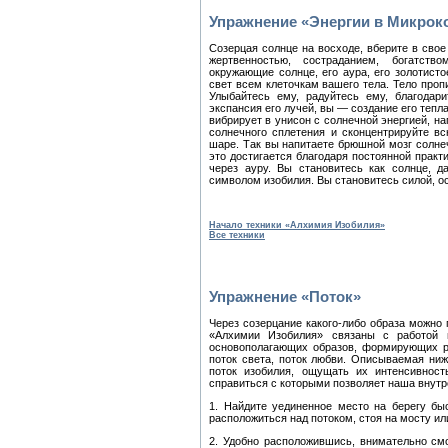
Упражнение «Энергии в Микрок
Созерцая солнце на восходе, вберите в свое
жертвенностью, состраданием, богатство
окружающие солнце, его аура, его золотисто
свет всем клеточкам вашего тела. Тело про
Улыбайтесь ему, радуйтесь ему, благодар
экспансия его лучей, вы — создание его тепла
вибрирует в унисон с солнечной энергией, н
солнечного сплетения и сконцентрируйте в
шаре. Так вы напитаете брюшной мозг солнеч
это достигается благодаря постоянной практ
через ауру. Вы становитесь как солнце, 
символом изобилия. Вы становитесь силой, 
Начало техники «Алхимия Изобилия»
Все техники
Упражнение «Поток»
Через созерцание какого-либо образа можно 
«Алхимии Изобилия» связаны с работой 
основополагающих образов, формирующих ра
поток света, поток любви. Описываемая ниже
поток изобилия, ощущать их интенсивност
справиться с которыми позволяет наша внутр
1. Найдите уединенное место на берегу быс
расположиться над потоком, стоя на мосту ил
2. Удобно расположившись, внимательно смо