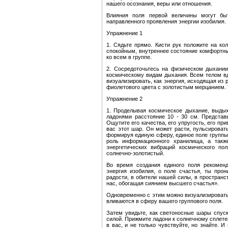
нашего осознания, веры или отношения.
Влияния поля первой величины могут бы
направленного проявления энергии изобилия.
Упражнение 1
1. Сядьте прямо. Кисти рук положите на к
спокойным, внутреннее состояние комфортным
ко всем в группе.
2. Сосредоточьтесь на физическом дыхании
космическому видам дыхания. Всем телом вд
визуализировать, как энергия, исходящая из 
фиолетового цвета с золотистым мерцанием. 
Упражнение 2
1. Проделывая космическое дыхание, выдых
ладонями расстояние 10 - 30 см. Представ
Ощутите его качества, его упругость, его п
вас этот шар. Он может расти, пульсирова
формируя единую сферу, единое поле группы,
роль информационного хранилища, а так
энергетических вибраций космического по
солнечно-золотистый.
Во время создания единого поля рекомен
энергия изобилия, о поле счастья, ты пр
радости, в обители нашей силы, в пространс
нас, обогащая сиянием высшего счастья».
Одновременно с этим можно визуализировать,
вливаются в сферу вашего группового поля.
Затем увидьте, как светоносные шары спус
силой. Прижмите ладони к солнечному сплете
в вас, и не только чувствуйте, но знайте. 