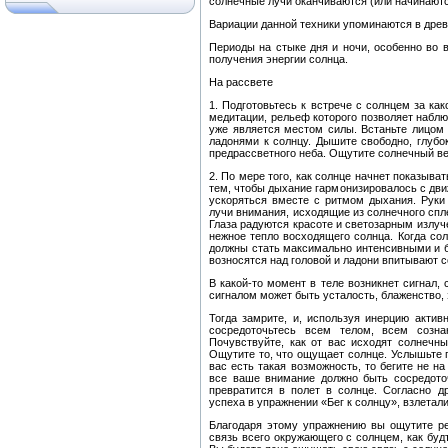
солнечные лучи оканчиваются (или начинаютс
Вариации данной техники упоминаются в древн
Периоды на стыке дня и ночи, особенно во 
получения энергии солнца.
На рассвете
1. Подготовьтесь к встрече с солнцем за ка
медитации, рельеф которого позволяет наблю
уже является местом силы. Встаньте лицом 
ладонями к солнцу. Дышите свободно, глубок
предрассветного неба. Ощутите солнечный ве
2. По мере того, как солнце начнет показыват
тем, чтобы дыхание гармонизировалось с дв
ускоряться вместе с ритмом дыхания. Руки
лучи внимания, исходящие из солнечного спл
Глаза радуются красоте и светозарным излуч
нежное тепло восходящего солнца. Когда сол
должны стать максимально интенсивными и б
возносятся над головой и ладони впитывают 
В какой-то момент в теле возникнет сигнал
сигналом может быть усталость, блаженство, 
Тогда замрите, и, используя инерцию актив
сосредоточьтесь всем телом, всем созн
Почувствуйте, как от вас исходят солнечны
Ощутите то, что ощущает солнце. Услышьте п
вас есть такая возможность, то бегите не н
все ваше внимание должно быть сосредоточ
превратится в полет в солнце. Согласно д
успеха в упражнении «Бег к солнцу», взлетали
Благодаря этому упражнению вы ощутите ре
связь всего окружающего с солнцем, как буд