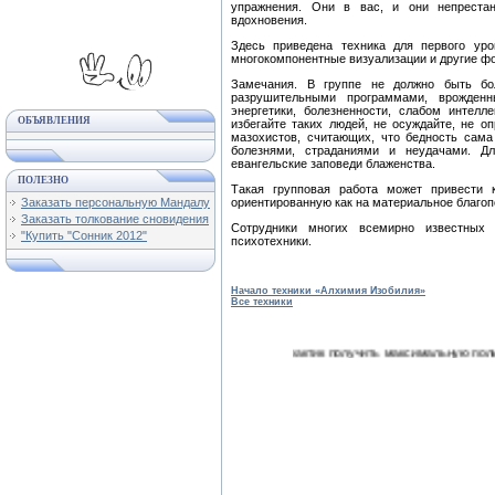
упражнения. Они в вас, и они непрестан
вдохновения.
Здесь приведена техника для первого ур
многокомпонентные визуализации и другие ф
Замечания. В группе не должно быть бо
разрушительными программами, врожден
энергетики, болезненности, слабом интелле
ОБЪЯВЛЕНИЯ
избегайте таких людей, не осуждайте, не о
мазохистов, считающих, что бедность сама
болезнями, страданиями и неудачами. Д
евангельские заповеди блаженства.
ПОЛЕЗНО
Такая групповая работа может привести 
ориентированную как на материальное благопо
Заказать персональную Мандалу
Заказать толкование сновидения
Сотрудники многих всемирно известных
"Купить "Сонник 2012"
психотехники.
Начало техники «Алхимия Изобилия»
Все техники
● Если вы хотите от техник и практик получить максимальную пользу, то нуж