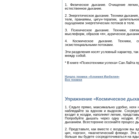
1. Физическое дыхание. Очищение легких
естественное дыхание.
2. Энергетическое дыхание. Техники дыхания
теле, пранаямы, цигун-терапии, целительн
ощущением энергетических потоков в теле.
З. Психическое дыхание. Техники, связ
мыслеформ, образов «я», аурическое дыхание
4. Космическое дыхание. Техники, с
экзистенциальными потоками.
Эти разделения носят условный характер, так
между собой.
* В книге «Психотехники успеха» Сан Лайта 
Начало техники «Алхимия Изобилия»
Все техники
Упражнение «Космическое дыха
1. Сядьте прямо, максимально удобно, ноги 
наблюдайте за вдохом и выдохом. Сосредот
входит в ноздри, наполняет легкие, представь
Попробуйте дышать через одну ноздрю. И
дыханием. Всесторонне осознайте процесс д
2. Представьте, как вместе с воздухом вы в
ци», «оргон», «магнетический флюид». Эта
больше вы будете сосредоточиваться на вдых