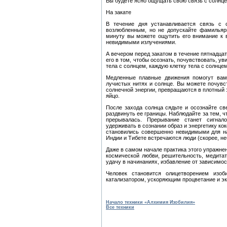
Вы будете ясно ощущать свою связь с солнце
На закате
В течение дня устанавливается связь с 
возлюбленным, но не допускайте фамильярн
минуту вы можете ощутить его внимание к в
невидимыми излучениями.
А вечером перед закатом в течение пятнадца
его в том, чтобы осознать, почувствовать, у
тела с солнцем, каждую клетку тела с солнцем
Медленные плавные движения помогут вам 
лучистых нитях и солнце. Вы можете почувс
солнечной энергии, превращаются в плотный 
яйцо.
После захода солнца сядьте и осознайте с
раздвинуть ее границы. Наблюдайте за тем, 
прерывалась. Прерывание станет сигна
удерживать в сознании образ и энергетику ко
становились совершенно невидимыми для на
Индии и Тибете встречаются люди (скорее, н
Даже в самом начале практика этого упражне
космической любви, решительность, медитати
удачу в начинаниях, избавление от зависимос
Человек становится олицетворением изо
катализатором, ускоряющим процветание и эк
Начало техники «Алхимия Изобилия»
Все техники