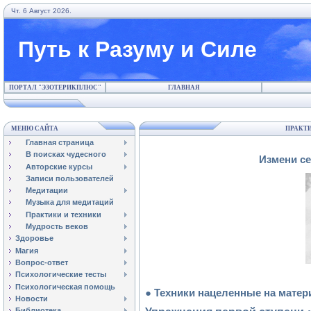
Чт. 6 Август 2026.
Путь к Разуму и Силе
ПОРТАЛ "ЭЗОТЕРИКПЛЮС"
ГЛАВНАЯ
МЕНЮ САЙТА
ПРАКТИ
Главная страница
В поисках чудесного
Измени се
Авторские курсы
Записи пользователей
Медитации
Музыка для медитаций
Практики и техники
Мудрость веков
Здоровье
Магия
Вопрос-ответ
Психологические тесты
Психологическая помощь
● Техники нацеленные на мате
Новости
Библиотека