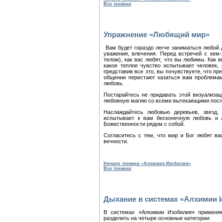
Все техники
Упражнение «Любящий мир»
Вам будет гораздо легче заниматься любой 
уважения, влечения. Перед встречей с кем-
телом), как вас любят, что вы любимы. Как 
какое теплое чувство испытывает человек,
представив все это, вы почувствуете, что пр
общении перестают казаться вам проблемам
любовь.
Постарайтесь не придавать этой визуализац
любовную магию со всеми вытекающими посл
Наслаждайтесь любовью деревьев, звезд, 
испытывает к вам бесконечную любовь и л
Божественности рядом с собой.
Согласитесь с тем, что мир и Бог любят ва
вечности.
Начало техники «Алхимия Изобилия»
Все техники
Дыхание в системах «Алхимии 
В системах «Алхимии Изобилия» применяю
разделить на четыре основные категории: