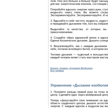
теле. Оно все больше и больше будет насыща
для вас энергетическим коконом, состоящим 
Попробуйте вдыхать энергию через руки, ступ
выдыхать через глаза. Вы можете сосре
Экспериментируйте. Экспериментируйте. И н
З. Вдыхайте в себя чистоту, мудрость, радост
и передавайте дыханием тем, кого вы избрали
Выдыхайте те качества, от которых вы 
прикосновениями.
4. Создайте образ идеальной жизни и вдых
Единое Космическое дыхание. Дышите солнце
5. Визуализируйте, как с каждым дыханием
небо, потоком всеобщего бытия, в котором вс
Техники дыхания — чудесный и могуществе
каждый человек может стать мастером мисте
Начало техники «Алхимия Изобилия»
Все техники
Упражнение «Дыхание изобили
1. Положите пальцы правой руки на точку 
центр. Сделайте вдох через межбровный цент
Теперь сфокусируйте свое внимание на вды
область сердечного центра. дышите естеств
энергии. С каждым вдохом и выдохом вы вы