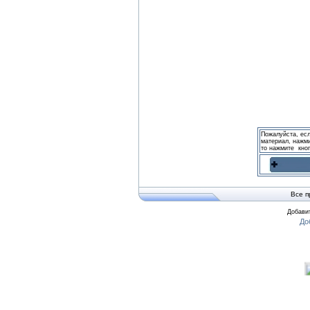
Пожалуйста, ес
материал, нажми
то нажмите кно
Все п
Добавит