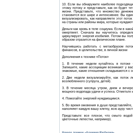
10. Если вы обнаружите наиболее подходящий
этому потоку и представьте, как он будет т
жизни. Представьте, что множество денежн
становится все шире и интенсивнее. Вы един
визуализировать, как направляете этот поток
на страны или районы мира, которые нуждаютс
Деньги как кровь в теле социума. Если в како
омертвеет. Сначала вы научитесь определ
циркулирует энергия изобилия. Потом вы пол
образом отразится на физическом плане.
Научившись работать с метаобразом поток
финансов, в целительстве, в личной жизни
Дополнения к технике «Поток»
1. В течение недели купайтесь в потоке 
Запишите, какие ассоциации возникают у вас
знакомые, какие отношения складываются с 
2. Две недели визуализируйте, как поток 
возлюбленного (супруга, детей).
3. В течение месяца утром, днем и вечер
мощного водопада удачи и успеха. Отметьте 
4. Помогайте энергией нуждающимся.
5. Во время омовения в душе представляйте, 
наполняет каждую вашу клетку, всю ауру чист
Представьте: все плохое, что смыто водо
цветочные лепестки, например).
Начало техники «Алхимия Изобилия»