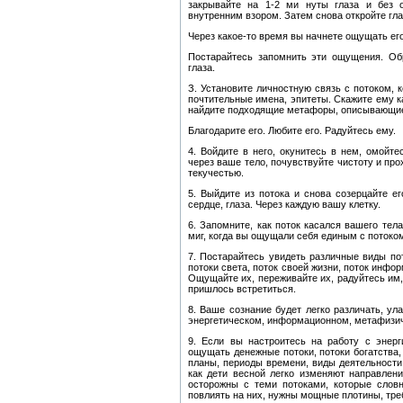
закрывайте на 1-2 ми нуты глаза и без о
внутренним взором. Затем снова откройте гла
Через какое-то время вы начнете ощущать его 
Постарайтесь запомнить эти ощущения. Обр
глаза.
З. Установите личностную связь с потоком, 
почтительные имена, эпитеты. Скажите ему к
найдите подходящие метафоры, описывающие 
Благодарите его. Любите его. Радуйтесь ему.
4. Войдите в него, окунитесь в нем, омойте
через ваше тело, почувствуйте чистоту и про
текучестью.
5. Выйдите из потока и снова созерцайте ег
сердце, глаза. Через каждую вашу клетку.
6. Запомните, как поток касался вашего тел
миг, когда вы ощущали себя единым с потоком
7. Постарайтесь увидеть различные виды по
потоки света, поток своей жизни, поток инфор
Ощущайте их, переживайте их, радуйтесь им,
пришлось встретиться.
8. Ваше сознание будет легко различать, у
энергетическом, информационном, метафизи
9. Если вы настроитесь на работу с энерг
ощущать денежные потоки, потоки богатства,
планы, периоды времени, виды деятельности
как дети весной легко изменяют направлен
осторожны с теми потоками, которые слов
повлиять на них, нужны мощные плотины, треб