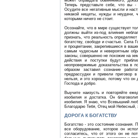
может оправдать обвиняемого, доказ
Теперь представьте себе, что вы -
Осудите все негативные мысли и наст
никакой нищеты, нужды и неудачи, ч
которыми ничего не стоит.
Осознайте, что в мире существует то
должны выйти из-под влияния небла
признать, что реальность определяют
богатству, свободе и счастью. Сила Г
и процветании, закрепившиеся в ваше
самым чудесным и невероятным обра
законы, совершенно не похожие на зем
действия и поступки будут прибл
неопровержимые доказательства в по
образом заставил сознание работ
предрассудки и привели приговор в
нельзя, и это хорошо, потому что он 
Господа и добро.
Выучите наизусть и повторяйте ежед
изобилия и достатка. Он благоволи
изобилия. Я знаю, что Всевышний люб
Благодарю Тебя, Отец мой Небесный, 
ДОРОГА К БОГАТСТВУ
Богатство - это состояние сознания. 
все оборудование, которое он испо
согласитесь, что от этого он не п