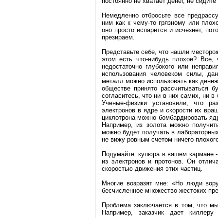
постоянно не хватает денег, не сидит
Немедленно отбросьте все предрассу
ним как к чему-то грязному или плохо
оно просто испарится и исчезнет, по
презираем.
Представьте себе, что нашли месторож
этом есть что-нибудь плохое? Все, 
недостаточно глубокого или неправи
использования человеком силы, да
металл можно использовать как денеж
обществе принято рассчитываться б
согласитесь, что ни в них самих, ни в
Ученые-физики установили, что р
электронов в ядре и скорости их вра
циклотрона можно бомбардировать ядр
Например, из золота можно получит
можно будет получать в лабораторных 
не вижу ровным счетом ничего плохого
Подумайте: купюра в вашем кармане - 
из электронов и протонов. Он отлич
скоростью движения этих частиц.
Многие возразят мне: «Но люди вору
бесчисленное множество жестоких прес
Проблема заключается в том, что мы
Например, заказчик дает киллеру