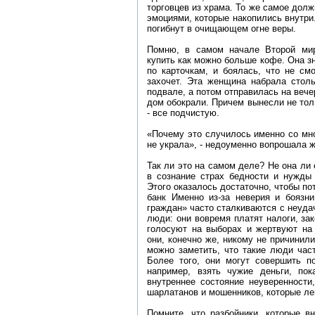
торговцев из храма. То же самое дол
эмоциями, которые накопились внутри.
погибнут в очищающем огне веры.
Помню, в самом начале Второй ми
купить как можно больше кофе. Она зн
по карточкам, и боялась, что не см
захочет. Эта женщина набрала столь
подвале, а потом отправилась на вече
дом обокрали. Причем вынесли не толь
- все подчистую.
«Почему это случилось именно со мно
не украла», - недоуменно вопрошала 
Так ли это на самом деле? Не она ли
в сознание страх бедности и нужды
Этого оказалось достаточно, чтобы по
банк Именно из-за неверия и боязн
граждан» часто сталкиваются с неудач
люди: они вовремя платят налоги, з
голосуют на выборах и жертвуют на 
они, конечно же, никому не причинил
можно заметить, что такие люди част
Более того, они могут совершить по
например, взять чужие деньги, пок
внутреннее состояние неуверенности
шарлатанов и мошенников, которые ле
Помните, что разбойники, которые в