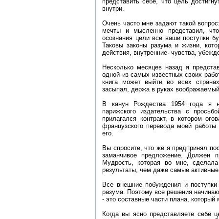
представить себе, что цель достигну
внутри.
Очень часто мне задают такой вопрос:
мечты и мысленно представил, чт
осознания цели все ваши поступки б
Таковы законы разума и жизни, кот
действия, внутренние· чувства, убежд
Несколько месяцев назад я предста
одной из самых известных своих работ
книга может выйти во всех странах
засыпал, держа в руках воображаемый
В канун Рождества 1954 года я н
парижского издательства с просьб
прилагался контракт, в котором ого
французского перевода моей работы 
его.
Вы спросите, что же я предпринял по
заманчивое предложение. Должен п
Мудрость, которая во мне, сделал
результаты, чем даже самые активные
Все внешние побуждения и поступки 
разума. Поэтому все решения начинают
- это составные части плана, который
Когда вы ясно представляете себе ц