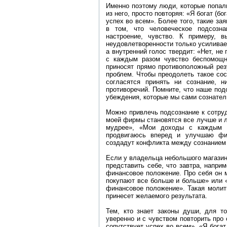
Именно поэтому люди, которые попал
из него, просто повторяя: «Я богат (б
успех во всем». Более того, такие за
в том, что человеческое подсозн
настроение, чувство. К примеру, в
неудовлетворенности только усиливает
а внутренний голос твердит: «Нет, не 
с каждым разом чувство беспомощно
приносят прямо противоположный рез
проблем. Чтобы преодолеть такое сос
согласятся принять ни сознание, 
противоречий. Помните, что наше под
убеждения, которые мы сами сознател
Можно привлечь подсознание к сотруд
моей фирмы становятся все лучше и 
мудрее», «Мои доходы с каждым 
продвигаюсь вперед и улучшаю фи
создадут конфликта между сознанием
Если у владельца небольшого магазинч
представить себе, что завтра, напри
финансовое положение. Про себя он 
покупают все больше и больше» или 
финансовое положение». Такая молитв
принесет желаемого результата.
Тем, кто знает законы души, для то
уверенно и с чувством повторить про
сопутствует успех во всем», «Я богат