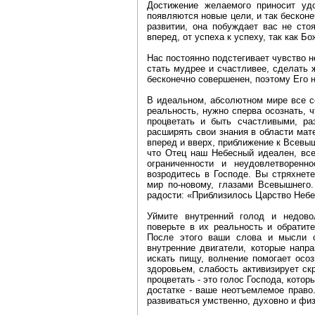
Достижение желаемого приносит удо
появляются новые цели, и так бескон
развитии, она побуждает вас не сто
вперед, от успеха к успеху, так как Б
Нас постоянно подстегивает чувство 
стать мудрее и счастливее, сделать ж
бесконечно совершенен, поэтому Его н
В идеальном, абсолютном мире все с
реальность, нужно сперва осознать, 
процветать и быть счастливыми, раз
расширять свои знания в области мат
вперед и вверх, приближение к Всевы
что Отец наш Небесный идеален, все
ограниченности и неудовлетворенн
возродитесь в Господе. Вы стряхнет
мир по-новому, глазами Всевышнего.
радости: «Приблизилось Царство Небе
Уймите внутренний голод и недово
поверьте в их реальность и обратит
После этого ваши слова и мысли с
внутренние двигатели, которые напр
искать пищу, волнение помогает осоз
здоровьем, слабость активизирует ск
процветать - это голос Господа, котор
достатке - ваше неотъемлемое право
развиваться умственно, духовно и фи