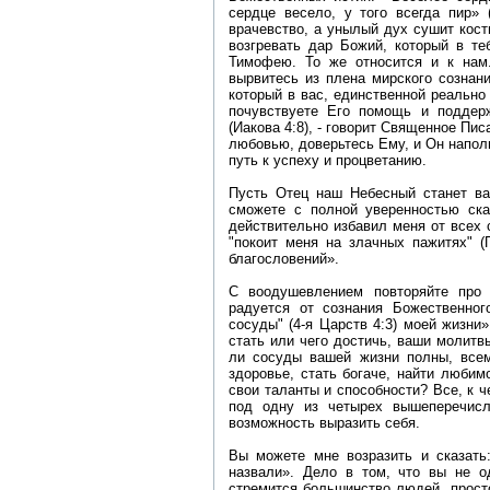
сердце весело, у того всегда пир» 
врачевство, а унылый дух сушит кост
возгревать дар Божий, который в те
Тимофею. То же относится и к нам
вырвитесь из плена мирского сознани
который в вас, единственной реально
почувствуете Его помощь и поддерж
(Иакова 4:8), - говорит Священное Пи
любовью, доверьтесь Ему, и Он напол
путь к успеху и процветанию.
Пусть Отец наш Небесный станет ва
сможете с полной уверенностью ска
действительно избавил меня от всех 
"покоит меня на злачных пажитях" (
благословений».
С воодушевлением повторяйте про
радуется от сознания Божественног
сосуды" (4-я Царств 4:3) моей жизни»
стать или чего достичь, ваши молитвы
ли сосуды вашей жизни полны, всем
здоровье, стать богаче, найти любим
свои таланты и способности? Все, к 
под одну из четырех вышеперечисле
возможность выразить себя.
Вы можете мне возразить и сказать:
назвали». Дело в том, что вы не о
стремится большинство людей, прост