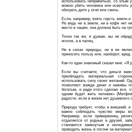
использовать неправильно, со злым 
можно убить человека или осветить д
обогреть дитя у огня или сжечь.
Если, например, взять горсть земли и
Но ведь ни в земле, ни в кофе нет ни
место в чашке, она должна быть на гря
Точно так же, я думаю, вы не обрад
иголок, а в палец.
Ни в силах природы, ни в ее явлен
приносить пользу или, наоборот, вред.
Как-то один знакомый сказал мне: «Я р
Если вы считаете, что деньги важ
преобладать материальная сторон
использовать силу своих желаний. Одн
позволяют жажде денег и наживы по
богатым, и ради этого сделаю все, чт
одним будет жить человек» (Матфея 
радости, если в жизни нет душевного 
Природа требует, чтобы и внешний, и
важно соблюдать чувство меры во
Например, если приверженец религ
отдаляется от родных и друзей, заб
становится замкнутым и нелюдимы
проводить жизнь в погоне за материал