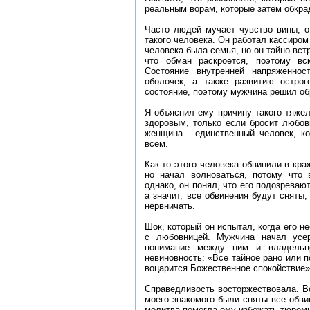
реальным ворам, которые затем обкра
Часто людей мучает чувство вины, от
такого человека. Он работал кассиром 
человека была семья, но он тайно вст
что обман раскроется, поэтому вс
Состояние внутренней напряженно
оболочек, а также развитию остро
состояние, поэтому мужчина решил об
Я объяснил ему причину такого тяжел
здоровым, только если бросит любовн
женщина - единственный человек, ко
всем.
Как-то этого человека обвинили в кра
но начал волноваться, потому что 
однако, он понял, что его подозреваю
а значит, все обвинения будут сняты
нервничать.
Шок, который он испытал, когда его н
с любовницей. Мужчина начал усер
понимание между ним и владельц
невиновность: «Все тайное рано или п
воцарится Божественное спокойствие»
Справедливость восторжествовала. Вс
моего знакомого были сняты все обви
молитва помогла ему избежать тюремн