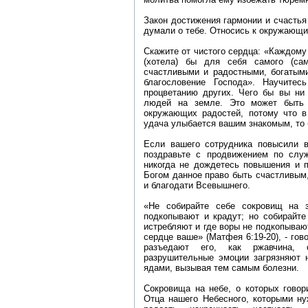
Закон достижения гармонии и счастья 
думали о тебе. Относись к окружающим
Скажите от чистого сердца: «Каждому 
(хотела) бы для себя самого (са
счастливыми и радостными, богатыми
благословение Господа». Научите
процветанию других. Чего бы вы ни 
людей на земле. Это может быть 
окружающих радостей, потому что в
удача улыбается вашим знакомым, то б
Если вашего сотрудника повысили в
поздравьте с продвижением по служ
никогда не дождетесь повышения и п
Богом данное право быть счастливым,
и благодати Всевышнего.
«Не собирайте себе сокровищ на 
подкопывают и крадут; но собирайте
истребляют и где воры не подкопывают
сердце ваше» (Матфея 6:19-20), - гов
разъедают его, как ржавчина, 
разрушительные эмоции загрязняют н
ядами, вызывая тем самым болезни.
Сокровища на небе, о которых говор
Отца нашего Небесного, которыми ну