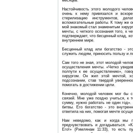
месяцев.
Настойчивость этого молодого челов
очень к нему привязался и вскоре
стерилизацию инструментов, дел
вспомогательные работы. К тому же он
мой знакомый стал знаменитым хирург
мечты, с четкого осознания того, к ч
подтверждает, что бесценный клад, ко
внутреннем мире.
Бесценный клад или богатство - эт
служить людям, приносить пользу и 
Сам того не зная, этот молодой чело
осуществления мечты. «Четко увидев
полпути к ее осуществлению», гово
хирургом. Он жил этой мечтой, х
подсознании, став твердой уверенно
помогать в достижении цели.
Конечно, молодой человек мог бы с
связей. Мне уже поздно учиться, к 
сумму, нужно работать не один год».
битвы. Его богатство - это внутре
ответила на них, помогая мечте осуще
Нам неведомо, как и когда мы 
предчувствовать и догадываться. «
Его!» (Римлянам 11:33), то есть п