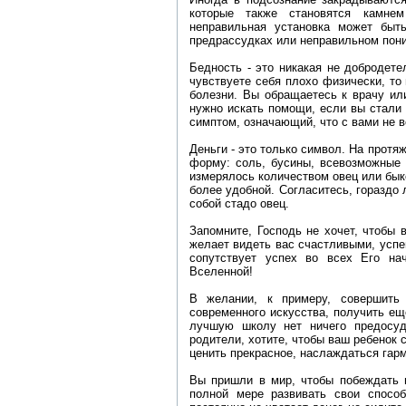
которые также становятся камнем
неправильная установка может быть
предрассудках или неправильном пон
Бедность - это никакая не добродете
чувствуете себя плохо физически, то
болезни. Вы обращаетесь к врачу ил
нужно искать помощи, если вы стали 
симптом, означающий, что с вами не вс
Деньги - это только символ. На прот
форму: соль, бусины, всевозможные 
измерялось количеством овец или бык
более удобной. Согласитесь, гораздо 
собой стадо овец.
Запомните, Господь не хочет, чтобы 
желает видеть вас счастливыми, усп
сопутствует успех во всех Его на
Вселенной!
В желании, к примеру, совершить 
современного искусства, получить е
лучшую школу нет ничего предосуд
родители, хотите, чтобы ваш ребенок
ценить прекрасное, наслаждаться гар
Вы пришли в мир, чтобы побеждать и
полной мере развивать свои способ