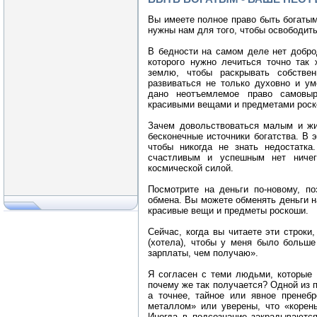
Вы имеете полное право быть богатым,
нужны нам для того, чтобы освободить
В бедности на самом деле нет добро
которого нужно лечиться точно так
землю, чтобы раскрывать собстве
развиваться не только духовно и ум
дано неотъемлемое право самовыр
красивыми вещами и предметами роск
Зачем довольствоваться малым и жи
бесконечные источники богатства. В э
чтобы никогда не знать недостатка
счастливым и успешным нет ничег
космической силой.
Посмотрите на деньги по-новому, п
обмена. Вы можете обменять деньги н
красивые вещи и предметы роскоши.
Сейчас, когда вы читаете эти строки
(хотела), чтобы у меня было больше
зарплаты, чем получаю».
Я согласен с теми людьми, которые 
почему же так получается? Одной из 
а точнее, тайное или явное пренеб
металлом» или уверены, что «корень
Иногда в подсознание закрадываются