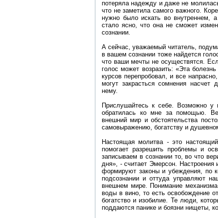
потеряла надежду и даже не молилас
что не заметила самого важного. Кор
нужно было искать во внутреннем, а
стало ясно, что она не сможет изме
сознании.
А сейчас, уважаемый читатель, подума
в вашем сознании тоже найдется голос
что ваши мечты не осуществятся. Есл
голос может возразить: «Эта болезнь
курсов перепробовал, и все напрасно
могут закрасться сомнения насчет д
нему.
Прислушайтесь к себе. Возможно у в
обратилась ко мне за помощью. Ве
внешний мир и обстоятельства посто
самовыражению, богатству и душевно
Настоящая молитва - это настоящий
помогает разрешить проблемы и ос
записываем в сознании то, во что вер
дня», - считает Эмерсон. Настроения
формируют законы и убеждения, по к
подсознании и оттуда управляют на
внешнем мире. Понимание механизма 
воды в вино, то есть освобождение о
богатство и изобилие. Те люди, котор
поддаются панике и боязни нищеты, к