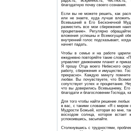
радость, искренность, честность
благодатную почву своего сознания.
Если вы не можете решить, как расп
или не знаете, куда лучше вложить 
Всевышний в Его Бесконечной Муд
разместить все мои сбережения наил
процветание». Регулярно обращайте
вложения успешны и Всемогущий обер
внутренний голос подсказывает, когда
начнет падать.
Чтобы в семье и на работе царили
ежедневно повторяйте такие слова: «
управляет движением планет и приказ
Я прошу Отца моего Небесного окруж
работу, сбережения и имущество. Гос
прекрасно». Каждую минуту помните
любви. Вы почувствуете, что Всемо
сопутствует успех и процветание. Н
что вы доверились Всевышнему, Его
благодати и благословении Господа, ка
Для того чтобы найти решение любых 
в вас, с такими словами: «Я с миром
Мудрости Божьей, которая во мне, так
восходом солнца, которое встает
успокоившись, засыпайте.
Столкнувшись с трудностями, проблем