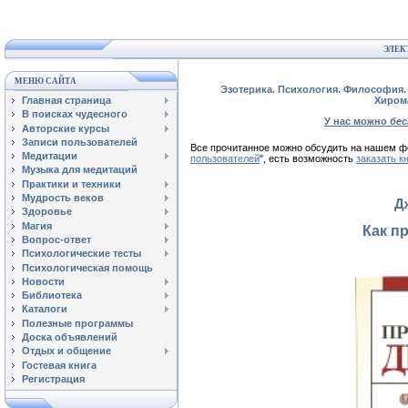
ЭЛЕК
МЕНЮ САЙТА
Эзотерика. Психология. Философия. 
Главная страница
Хиром
В поисках чудесного
У нас можно
бе
Авторские курсы
Записи пользователей
Все прочитанное можно обсудить на нашем
Медитации
пользователей
", есть возможность
заказать к
Музыка для медитаций
Практики и техники
Мудрость веков
Д
Здоровье
Магия
Как п
Вопрос-ответ
Психологические тесты
Психологическая помощь
Новости
Библиотека
Каталоги
Полезные программы
Доска объявлений
Отдых и общение
Гостевая книга
Регистрация