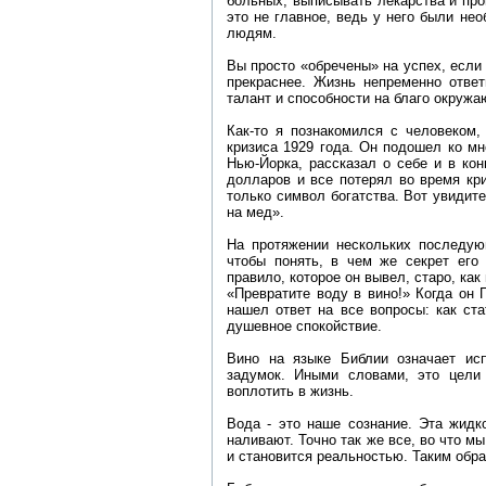
больных, выписывать лекарства и про
это не главное, ведь у него были не
людям.
Вы просто «обречены» на успех, если
прекраснее. Жизнь непременно ответ
талант и способности на благо окруж
Как-то я познакомился с человеком,
кризиса 1929 года. Он подошел ко мн
Нью-Йорка, рассказал о себе и в ко
долларов и все потерял во время кри
только символ богатства. Вот увидите
на мед».
На протяжении нескольких последую
чтобы понять, в чем же секрет его 
правило, которое он вывел, старо, как
«Превратите воду в вино!» Когда он 
нашел ответ на все вопросы: как ст
душевное спокойствие.
Вино на языке Библии означает ис
задумок. Иными словами, это цели 
воплотить в жизнь.
Вода - это наше сознание. Эта жидк
наливают. Точно так же все, во что м
и становится реальностью. Таким обра