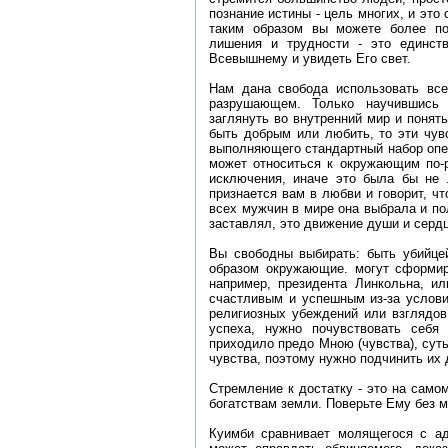
познание истины - цель многих, и это
таким образом вы можете более по
лишения и трудности - это единств
Всевышнему и увидеть Его свет.
Нам дана свобода использовать вс
разрушающем. Только научившись 
заглянуть во внутренний мир и понять
быть добрым или любить, то эти чув
выполняющего стандартный набор опер
может относиться к окружающим по-р
исключения, иначе это была бы не 
признается вам в любви и говорит, чт
всех мужчин в мире она выбрала и по
заставлял, это движение души и сердц
Вы свободны выбирать: быть убийце
образом окружающие. могут сформиро
например, президента Линкольна, ил
счастливым и успешным из-за услови
религиозных убеждений или взглядов
успеха, нужно почувствовать себя
приходило предо Мною (чувства), суть
чувства, поэтому нужно подчинить их
Стремление к достатку - это на само
богатствам земли. Поверьте Ему без 
Куимби сравнивает молящегося с ад