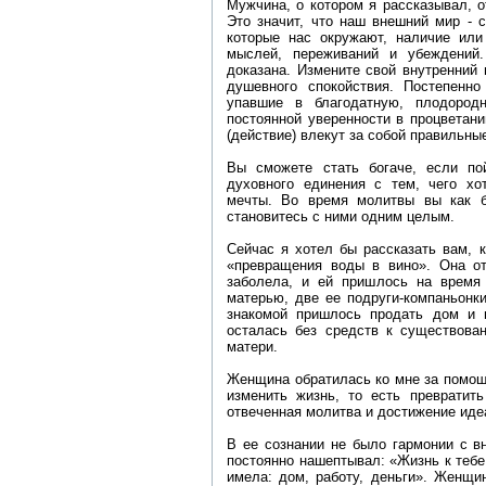
Мужчина, о котором я рассказывал, о
Это значит, что наш внешний мир - 
которые нас окружают, наличие или 
мыслей, переживаний и убеждений.
доказана. Измените свой внутренний 
душевного спокойствия. Постепенно
упавшие в благодатную, плодород
постоянной уверенности в процветан
(действие) влекут за собой правильны
Вы сможете стать богаче, если по
духовного единения с тем, чего хо
мечты. Во время молитвы вы как б
становитесь с ними одним целым.
Сейчас я хотел бы рассказать вам, 
«превращения воды в вино». Она от
заболела, и ей пришлось на время
матерью, две ее подруги-компаньонк
знакомой пришлось продать дом и в
осталась без средств к существова
матери.
Женщина обратилась ко мне за помощ
изменить жизнь, то есть превратить
отвеченная молитва и достижение идеа
В ее сознании не было гармонии с в
постоянно нашептывал: «Жизнь к тебе
имела: дом, работу, деньги». Женщи