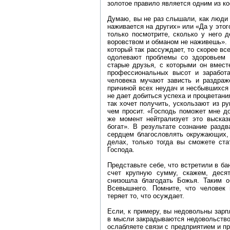
золотое правило является одним из к
Думаю, вы не раз слышали, как люди 
наживается на других» или «Да у этог
только посмотрите, сколько у него д
воровством и обманом не наживешь». 
который так рассуждает, то скорее вс
одолевают проблемы со здоровьем 
старые друзья, с которыми он вместе
профессиональных высот и заработа
человека мучают зависть и раздраж
причиной всех неудач и несбывшихся
не дает добиться успеха и процветани
так хочет получить, ускользают из ру
чем просит. «Господь поможет мне до
же момент нейтрализует это высказ
богат». В результате сознание разд
сердцем благословлять окружающих, 
делах, только тогда вы сможете ста
Господа.
Представьте себе, что встретили в ба
счет крупную сумму, скажем, деся
снизошла благодать Божья. Таким о
Всевышнего. Помните, что человек 
теряет то, что осуждает.
Если, к примеру, вы недовольны зарпл
в мысли закрадываются недовольство 
ослабляете связи с предприятием и пр