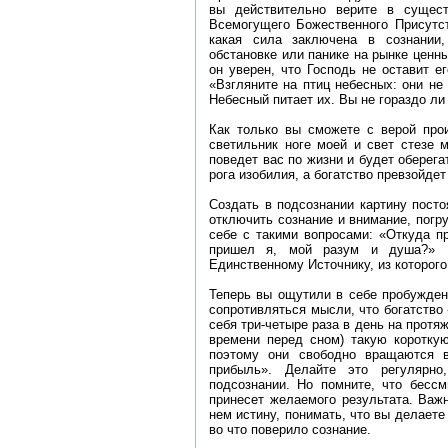
вы действительно верите в сущест
Всемогущего Божественного Присутст
какая сила заключена в сознании,
обстановке или панике на рынке ценн
он уверен, что Господь не оставит е
«Взгляните на птиц небесных: они не
Небесный питает их. Вы не гораздо ли
Как только вы сможете с верой про
светильник ноге моей и свет стезе 
поведет вас по жизни и будет оберега
рога изобилия, а богатство превзойд
Создать в подсознании картину посто
отключить сознание и внимание, погру
себе с такими вопросами: «Откуда п
пришел я, мой разум и душа?» П
Единственному Источнику, из которого
Теперь вы ощутили в себе пробужден
сопротивляться мысли, что богатство 
себя три-четыре раза в день на протя
времени перед сном) такую короткую
поэтому они свободно вращаются 
прибыль». Делайте это регулярно
подсознании. Но помните, что бессм
принесет желаемого результата. Важ
нем истину, понимать, что вы делаете
во что поверило сознание.