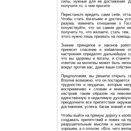
силы, нужные для ее достижения. До
получите то, о чем просите.
Перестаньте вредить сами себе, отта
Чтобы стать богатыми и достичь усп
разума, изменить отношение к Го
почувствуйте, что на самом деле не
получить то, что желаете, стать тем,
этого нужно лишь призвать на помощь
Знание принципов и законов рабо
принесет спасение и избавление о
настроения определят дальнейшую су
что вы здоровы и богаты, и станете
ответом на молитвы может быть непо
вокруг против вас, даже ваши собстве
Предположим, вы решили открыть св
Вполне возможно, что он постарается 
трудностях и неудачах, которые неп
восприимчиво к словам и мнениям д
настроив таким образом на невозм
единственную и неделимую духовную 
преодолеете все препятствия окружа
достижения, успеха: багаж знаний и н
Чтобы выйти на прямую дорогу к изоби
создавать препятствий и помех на п
разрушительным мыслям и настроен
хорошем, а о плохом. «Все, чего жела