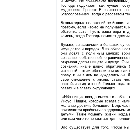
и метать. Не принимайте поспешных,
Господь подскажет, как лучше пост
мудренее». Просите Всевышнего прос
благословением, тогда с рассветом те
Безвыходных положений не бывает, 
поэтому, если что-то не получается, 
обстоятельств. Пусть ваша вера в д
камень, тогда Господь поможет достич
Думаю, вы замечали в больших супер
имущества и порядок. В их обязаннос
они ловят с поличным мелких вори
сознание собственной ограниченно
открывая двери нищете и нужде. Они 
сознания, иначе давно обратились
истинный. Таким образом они смогли 
праву, и ни в чем не нуждались бы. Д
свое отношение к жизни, стать че
настойчиво идти к ней. Только тогда 
глазах и в глазах окружающих .
«Ибо нищих всегда имеете с собою, а
Иисус. Нищие, которые всегда с нами
желание достичь большего. Ведь часто
появляются проблемы со здоровьем ил
детьми. Такие моменты жизни, когда
или вам чего-то не хватает для полног
Зло существует для того, чтобы мы 