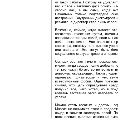
от такой работы. Поэтому не удивляйт
вас к себе и тактично даст понять, ч
уволил вас, а вы сами, когда акт
Начальник только подтвердил обо
настроений. Внутренний дискомфорт 
реакцию, а директор стал лишь испол
Возможно, сейчас, когда читаете эт
богатство нечестным путем, обманы
напрашивается сам собой, если мы л
себя, свою жизнь. Нас начинают пр
характера, поэтому не стоит все упр
или зарплате. Это могут быть бол
социального статуса, тревога и нервоз
Согласитесь, нет ничего прекраснее
миром, когда сердце полно добра и л
те, кто нажил богатство нечестным 
доверием окружающих. Таким людям 
одолевают физические и умственн
всевозможные фобии. Один преуспе
считал, что цель оправдывает средс
получил все, чего хотел, но в при
болезнь заставила этого человека п
успеха.
Можно стать богатым и достичь ог
Многие не понимают этого и продолж
обиде и зависти завладеть собой. По
вдохновение, счастье, искренний сме