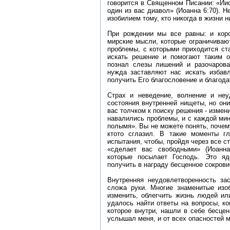
говорится в Священном Писании: «Иис
один из вас диавол» (Иоанна 6:70). 
изобилием тому, кто никогда в жизни н
При рождении мы все равны: и кор
мирские мысли, которые ограничивают
проблемы, с которыми приходится ст
искать решение и помогают таким о
познал слезы лишений и разочарова
нужда заставляют нас искать избавл
получить Его благословение и благода
Страх и неведение, волнение и неу
состояния внутренней нищеты, но он
вас толчком к поиску решения - измен
навалились проблемы, и с каждой мину
полымя». Вы не можете понять, почем
ктото сглазил. В такие моменты гл
испытания, чтобы, пройдя через все с
«сделает вас свободными» (Иоанна
которые посылает Господь. Это яд
получить в награду бесценное сокров
Внутренняя неудовлетворенность зас
сложа руки. Многие знаменитые изоб
изменить, облегчить жизнь людей ил
удалось найти ответы на вопросы, к
которое внутри, нашли в себе бесце
услышал меня, и от всех опасностей м