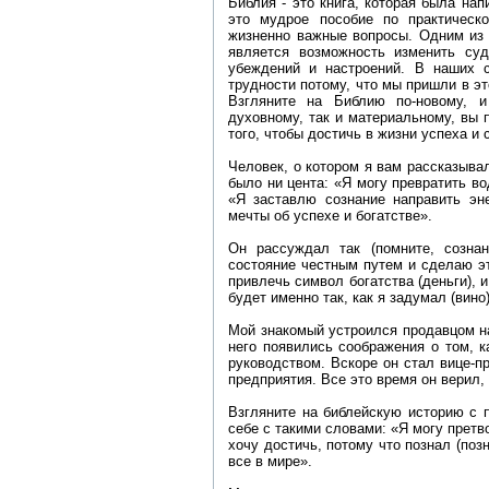
Библия - это книга, которая была н
это мудрое пособие по практическ
жизненно важные вопросы. Одним из
является возможность изменить с
убеждений и настроений. В наших 
трудности потому, что мы пришли в эт
Взгляните на Библию по-новому, 
духовному, так и материальному, вы 
того, чтобы достичь в жизни успеха и
Человек, о котором я вам рассказывал
было ни цента: «Я могу превратить в
«Я заставлю сознание направить эн
мечты об успехе и богатстве».
Он рассуждал так (помните, созна
состояние честным путем и сделаю эт
привлечь символ богатства (деньги), 
будет именно так, как я задyмал (вино)
Мой знакомый устроился продавцом н
него появились соображения о том, 
руководством. Вскоре он стал вице-пр
предприятия. Все это время он верил,
Взгляните на библейскую историю с 
себе с такими словами: «Я могу претв
хочу достичь, потому что познал (поз
все в мире».