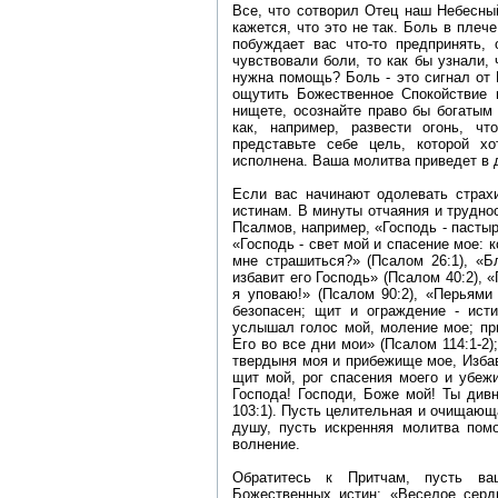
Все, что сотворил Отец наш Небесны
кажется, что это не так. Боль в плеч
побуждает вас что-то предпринять,
чувствовали боли, то как бы узнали, 
нужна помощь? Боль - это сигнал от 
ощутить Божественное Спокойствие 
нищете, осознайте право бы богатым 
как, например, развести огонь, ч
представьте себе цель, которой хо
исполнена. Ваша молитва приведет в 
Если вас начинают одолевать страх
истинам. В минуты отчаяния и трудно
Псалмов, например, «Господь - пастыр
«Господь - свет мой и спасение мое: 
мне страшиться?» (Псалом 26:1), «Б
избавит его Господь» (Псалом 40:2), 
я уповаю!» (Псалом 90:2), «Перьями
безопасен; щит и ограждение - исти
услышал голос мой, моление мое; пр
Его во все дни мои» (Псалом 114:1-2)
твердыня моя и прибежище мое, Избави
щит мой, рог спасения моего и убеж
Господа! Господи, Боже мой! Ты див
103:1). Пусть целительная и очищающ
душу, пусть искренняя молитва помо
волнение.
Обратитесь к Притчам, пусть ва
Божественных истин: «Веселое сердц