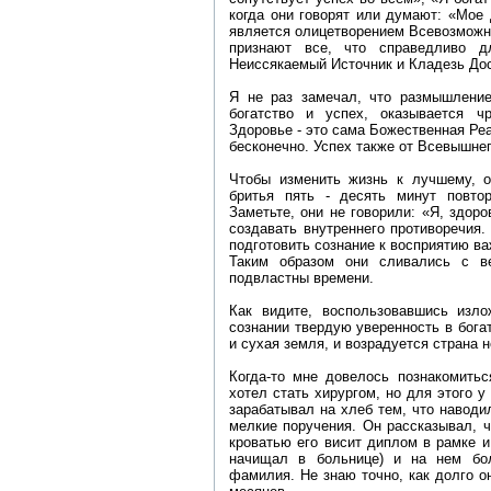
когда они говорят или думают: «Мое 
является олицетворением Всевозможно
признают все, что справедливо д
Неиссякаемый Источник и Кладезь Дос
Я не раз замечал, что размышление
богатство и успех, оказывается ч
Здоровье - это сама Божественная Реа
бесконечно. Успех также от Всевышнег
Чтобы изменить жизнь к лучшему, 
бритья пять - десять минут повтор
Заметьте, они не говорили: «Я, здор
создавать внутреннего противоречия.
подготовить сознание к восприятию ва
Таким образом они сливались с в
подвластны времени.
Как видите, воспользовавшись изл
сознании твердую уверенность в богат
и сухая земля, и возрадуется страна н
Когда-то мне довелось познакомить
хотел стать хирургом, но для этого у
зарабатывал на хлеб тем, что наводи
мелкие поручения. Он рассказывал, 
кроватью его висит диплом в рамке и
начищал в больнице) и на нем бо
фамилия. Не знаю точно, как долго о