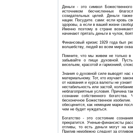
Деньги - это символ Божественного
источником бесчисленных благо
созидательных целей. Деньги также
нации. Посудите. сами: если кровь с
здоровы, а если в вашей жизни свобо
Именно поэтому в стране возникают
начинают прятать деньги в чулок, боят
Финансовый кризис 1929 года был ре
волшебству, людей во всем мире охва
Помните, что мы живем не только в 
забывайте о пище духовной. Пуст
весельем, красотой и гармонией, спо
Знания о духовной силе выводят нас н
материальному. Тот, кто изучает закон
от названия и курса валюты не узнае
нестабильность или застой, колебание
неблагоприятные условия. Причина та
сознании собственного богатства.
бесконечное Божественное изобилие.
обесценится, как немецкие марки посл
чем не будет нуждаться.
Богатство - это состояние сознания
прекратится. Ученые-финансисты рас
отливы, то есть деньги могут на ка
Прилив неизбежно следует за отливом,