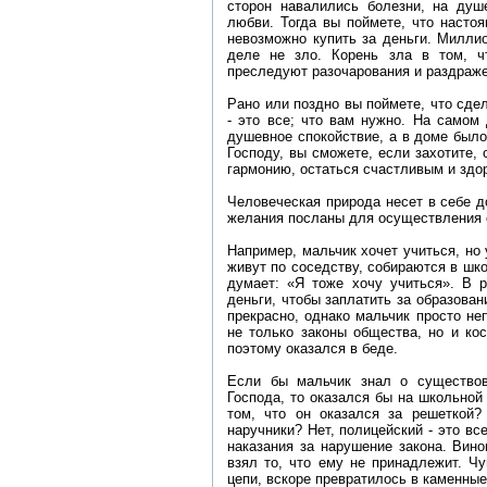
сторон навалились болезни, на душ
любви. Тогда вы поймете, что насто
невозможно купить за деньги. Милли
деле не зло. Корень зла в том, ч
преследуют разочарования и раздраже
Рано или поздно вы поймете, что сде
- это все; что вам нужно. На самом
душевное спокойствие, а в доме было
Господу, вы сможете, если захотите,
гармонию, остаться счастливым и здо
Человеческая природа несет в себе д
желания посланы для осуществления 
Например, мальчик хочет учиться, но у
живут по соседству, собираются в шко
думает: «Я тоже хочу учиться». В р
деньги, чтобы заплатить за образован
прекрасно, однако мальчик просто не
не только законы общества, но и ко
поэтому оказался в беде.
Если бы мальчик знал о существо
Господа, то оказался бы на школьной
том, что он оказался за решеткой?
наручники? Нет, полицейский - это в
наказания за нарушение закона. Вино
взял то, что ему не принадлежит. Чу
цепи, вскоре превратилось в каменны