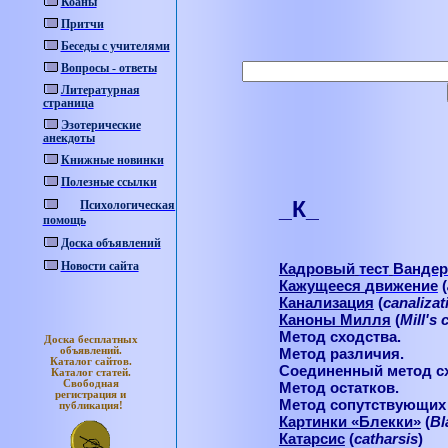
Коаны
Притчи
Беседы с учителями
Вопросы - ответы
Литературная
страница
Эзотерические
анекдоты
Книжные новинки
Полезные ссылки
_К_
Психологическая
помощь
Доска объявлений
Новости сайта
Кадровый
тест
Вандер
Кажущееся
движение
(
Канализация
(
canalizat
Каноны Милля
(
Mill's
Метод сходства.
Доска бесплатных
объявлений.
Метод различия.
Каталог
сайтов.
Соединенный метод сх
Каталог
статей.
Свободная
Метод остатков.
регистрация и
Метод сопутствующих
публикация!
Картинки «Блекки»
(
Bl
Катарсис
(
catharsis
)