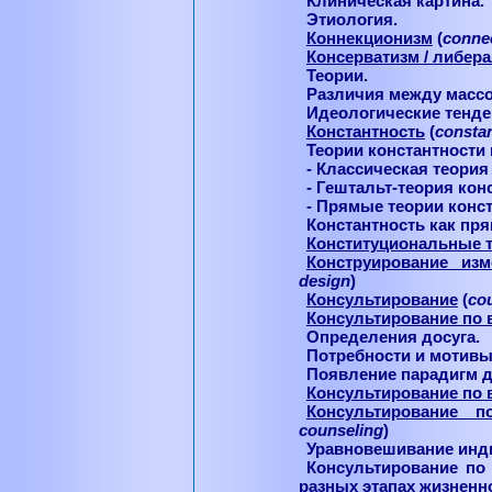
Клиническая картина.
Этиология.
Коннекционизм
(
conne
Консерватизм / либер
Теории.
Различия между массо
Идеологические тенде
Константность
(
consta
Теории константности 
- Классическая теория
- Гештальт-теория кон
- Прямые теории конст
Константность как пря
Конституциональные 
Конструирование из
design
)
Консультирование
(
co
Консультирование по 
Определения досуга.
Потребности и мотивы
Появление парадигм д
Консультирование по 
Консультирование п
counseling
)
Уравновешивание инди
Консультирование по
разных этапах жизненно