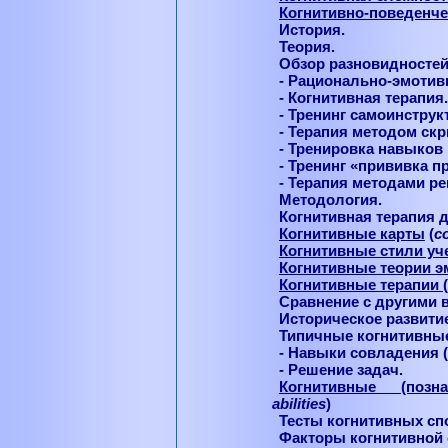
Когнитивно-поведенче
История.
Теория.
Обзор разновидностей
- Рационально-эмотив
- Когнитивная терапия.
- Тренинг самоинструк
- Терапия методом ск
- Тренировка навыков 
- Тренинг «прививка п
- Терапия методами р
Методология
.
Когнитивная терапия 
Когнитивные карты
(
c
Когнитивные стили уч
Когнитивные теории э
Когнитивные терапии
(
Сравнение с другими 
Историческое развити
Типичные когнитивные
- Навыки совладения (
- Решение задач.
Когнитивные (позна
abilities
)
Тесты когнитивных сп
Факторы когнитивной 