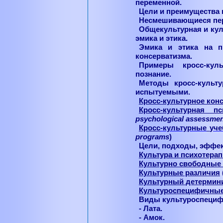
переменной.
Цели и преимущества 
Несмешивающиеся пе
Общекультурная и ку
эмика и этика.
Эмика и этика на пр
консерватизма.
Примеры кросс-кул
познание.
Методы кросс-культ
испытуемыми.
Кросс-культурное кон
Кросс-культурная пс
psychological
assessmen
Кросс
-
культурные
уч
programs
)
Цели, подходы, эффек
Культура и психотера
Культурно свободные
Культурные различия
Культурный детермин
Культуроспецифичные
Виды культуроспециф
- Лата.
- Амок.