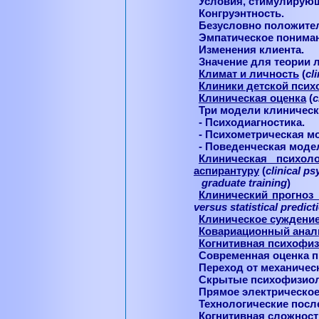
Условия, стимулирующ
Конгруэнтность.
Безусловно положите
Эмпатическое пониман
Изменения клиента.
Значение для теории 
Климат
и
личность
(
cl
Клиники детской псих
Клиническая оценка
(
c
Три модели клиническ
- Психодиагностика.
- Психометрическая м
- Поведенческая моде
Клиническая психоло
аспирантуру
(
clinical
ps
graduate training
)
Клинический прогноз 
versus
statistical
predict
Клиническое суждени
Ковариационный анал
Когнитивная психофи
Современная оценка 
Переход от механичес
Скрытые психофизиол
Прямое электрическое
Технологические посл
Когнитивная сложност