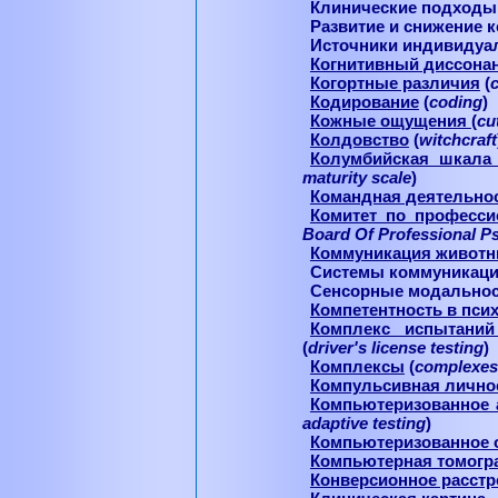
Клинические подходы
Развитие и снижение 
Источники индивидуа
Когнитивный диссона
Когортные различия
(
Кодирование
(
coding
)
Кожные ощущения
(
cu
Колдовство
(
witchcraft
Колумбийская шкала
maturity
scale
)
Командная деятельно
Комитет по професси
Board
Of
Professional
P
Коммуникация живот
Системы коммуникаци
Сенсорные модальнос
Компетентность в пси
Комплекс испытаний
(
driver
'
s
license
testing
)
Комплексы
(
complexes
Компульсивная лично
Компьютеризованное 
adaptive
testing
)
Компьютеризованное 
Компьютерная томогр
Конверсионное расстр