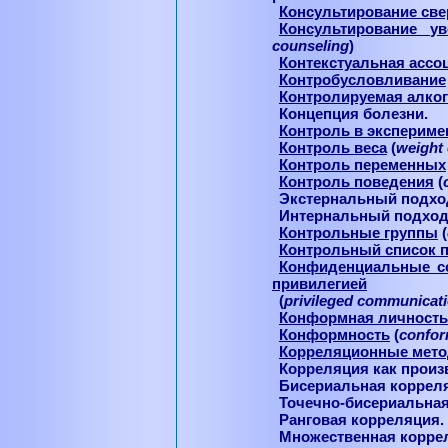
Консультирование све
Консультирование у
counseling
)
Контекстуальная ассо
Контробусловливание
Контролируемая алко
Концепция болезни.
Контроль в экспериме
Контроль веса
(
weight
Контроль переменных
Контроль поведения
(
Экстернальный подхо
Интернальный подход
Контрольные группы
(
Контрольный список 
Конфиденциальные с
привилегией
(
privileged communicat
Конформная личность
Конформность
(
confor
Корреляционные мет
Корреляция как произ
Бисериальная коррел
Точечно-бисериальная
Ранговая корреляция.
Множественная корре