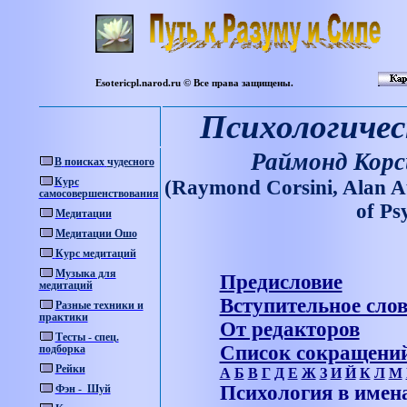
Esotericpl.narod.ru © Все права защищены.
Психологичес
Раймонд Корс
В
поисках
чудесного
Курс
(Raymond Corsini, Alan A
самосовершенствования
о
f Ps
Медитации
Медитации Ошо
Курс медитаций
Музыка для
Предисловие
медитаций
Вступительное сло
Разные техники и
практики
От редакторов
Тесты - спец.
Список сокращени
подборка
Рейки
А
Б
В
Г
Д
Е
Ж
З
И
Й
К
Л
М
Психология в имен
Фэн - Шуй