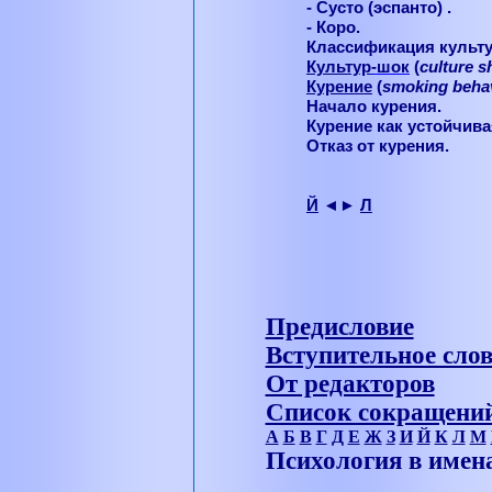
- Сусто (эспанто) .
- Коро.
Классификация культ
Культур
-
шок
(
culture s
Курение
(
smoking beha
Начало курения.
Курение как устойчив
Отказ от курения.
Й
◄►
Л
Предисловие
Вступительное сло
От редакторов
Список сокращени
А
Б
В
Г
Д
Е
Ж
З
И
Й
К
Л
М
Психология в имен