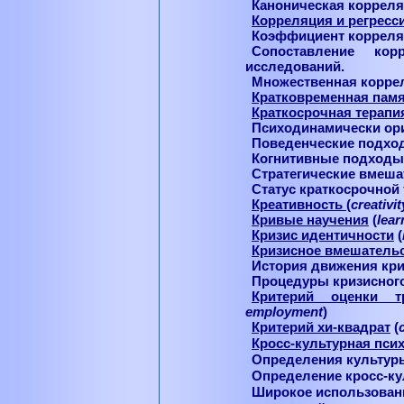
Каноническая корреля
Корреляция
и
регресс
Коэффициент корреля
Сопоставление кор
исследований.
Множественная корре
Кратковременная пам
Краткосрочная терап
Психодинамически ор
Поведенческие подхо
Когнитивные подходы
Стратегические вмеша
Статус краткосрочной 
Креативность
(
creativit
Кривые научения
(
lear
Кризис идентичности
(
Кризисное вмешатель
История движения кри
Процедуры кризисног
Критерий оценки 
employment
)
Критерий хи-квадрат
(
Кросс-культурная пси
Определения культур
Определение кросс-ку
Широкое использовани