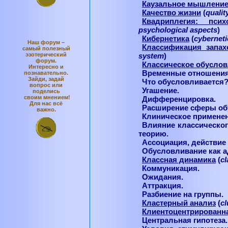
Каузальное мышлени
Качество жизни
(
qualit
Квадриплегия: псих
psychological
aspects
)
Кибернетика
(
cyberneti
Наш форум –
Классификация запах
самый полезный
эзотерический
system
)
форум.
Классическое обусло
Интересно и
Временные отношения
познавательно.
Зайди, задай
Что обусловливается
вопрос или
Угашение.
поделись
своим мнением!
Дифференцировка.
Для нас всё
Расширение сферы об
важно.
Клиническое примене
Влияние классическо
теорию.
Ассоциация, действие 
Обусловливание как 
Классная динамика
(
c
Коммуникация.
Ожидания.
Аттракция.
Разбиение на группы.
Кластерный анализ
(
cl
Клиентоцентрированн
Центральная гипотеза.